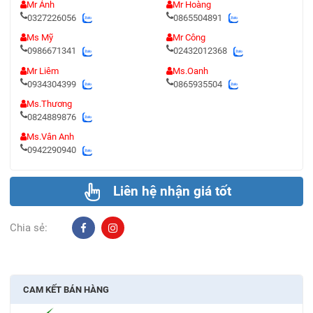
Mr Ánh
Mr Hoàng
0327226056
0865504891
Ms Mỹ
Mr Công
0986671341
02432012368
Mr Liêm
Ms.Oanh
0934304399
0865935504
Ms.Thương
0824889876
Ms.Vân Anh
0942290940
Liên hệ nhận giá tốt
Chia sẻ:
CAM KẾT BÁN HÀNG