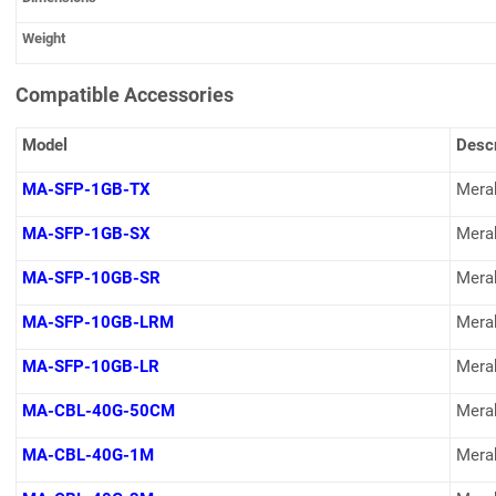
Weight
Compatible Accessories
Model
Descr
MA-SFP-1GB-TX
Mera
MA-SFP-1GB-SX
Mera
MA-SFP-10GB-SR
Mera
MA-SFP-10GB-LRM
Mera
MA-SFP-10GB-LR
Mera
MA-CBL-40G-50CM
Merak
MA-CBL-40G-1M
Mera