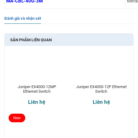
MA-CBL-40G-3M
Mera
Đánh giá và nhận xét
SẢN PHẨM LIÊN QUAN
Juniper EX4000-12MP
Juniper EX4000-12P Ethernet
Ethernet Switch
Switch
Liên hệ
Liên hệ
New