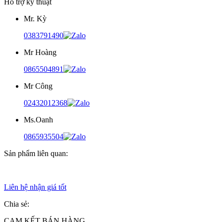
Hỗ trợ kỹ thuật
Mr. Kỳ
0383791490
Mr Hoàng
0865504891
Mr Công
02432012368
Ms.Oanh
0865935504
Sản phẩm liên quan:
Liên hệ nhận giá tốt
Chia sẻ:
CAM KẾT BÁN HÀNG