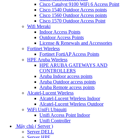
Cisco Catalyst 9100 WiFi 6 Access Point
Cisco 1540 Outdoor Access points
Cisco 1560 Outdoor Access points
Cisco 1570 Outdoor Access Point
Wifi Meraki
Indoor Access Points
Outdoor Access Points
License & Renewals and Accessories
Fortinet Wireless
Fortinet FortiAP Access Points
HPE Aruba Wireless
HPE ARUBA GATEWAYS AND
CONTROLLERS
Aruba Indoor access points
Aruba Outdoor access points
Aruba Remote access points
Alcatel-Lucent Wireless
Alcatel-Lucent Wireless Indoor
Alcatel-Lucent Wireless Outdoor
WiFi UniFi Ubiquiti
Unifi Access Point Indoor
Unifi Controller
Máy chủ ( Server )
Server DELL
Server HPE