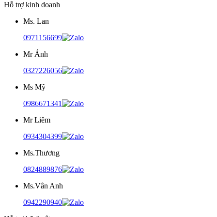
Hỗ trợ kinh doanh
Ms. Lan
0971156699
Mr Ánh
0327226056
Ms Mỹ
0986671341
Mr Liêm
0934304399
Ms.Thương
0824889876
Ms.Vân Anh
0942290940