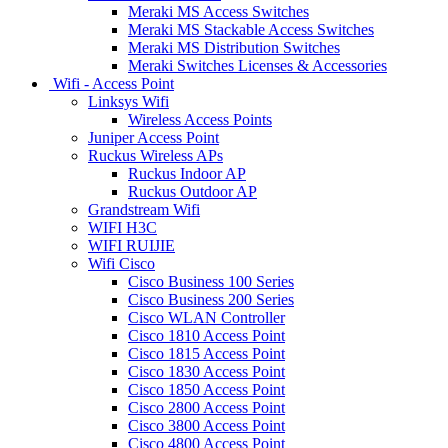
Meraki MS Access Switches
Meraki MS Stackable Access Switches
Meraki MS Distribution Switches
Meraki Switches Licenses & Accessories
Wifi - Access Point
Linksys Wifi
Wireless Access Points
Juniper Access Point
Ruckus Wireless APs
Ruckus Indoor AP
Ruckus Outdoor AP
Grandstream Wifi
WIFI H3C
WIFI RUIJIE
Wifi Cisco
Cisco Business 100 Series
Cisco Business 200 Series
Cisco WLAN Controller
Cisco 1810 Access Point
Cisco 1815 Access Point
Cisco 1830 Access Point
Cisco 1850 Access Point
Cisco 2800 Access Point
Cisco 3800 Access Point
Cisco 4800 Access Point