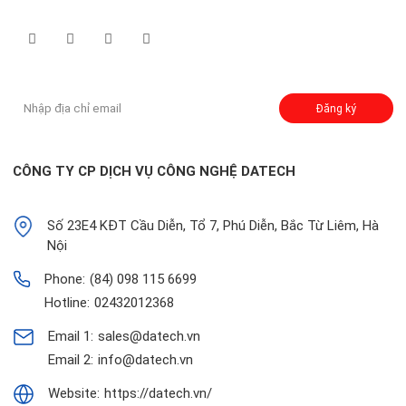
Theo dõi chúng tôi qua:
Đăng ký nhận thông báo:
Đăng ký
CÔNG TY CP DỊCH VỤ CÔNG NGHỆ DATECH
Số 23E4 KĐT Cầu Diễn, Tổ 7, Phú Diễn, Bắc Từ Liêm, Hà
Nội
Phone:
(84) 098 115 6699
Hotline:
02432012368
Email 1:
sales@datech.vn
Email 2:
info@datech.vn
Website:
https://datech.vn/