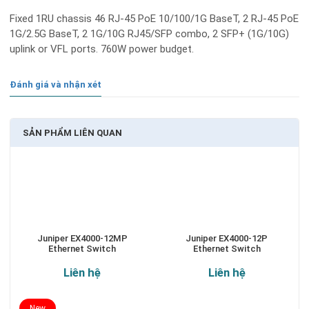
Fixed 1RU chassis 46 RJ-45 PoE 10/100/1G BaseT, 2 RJ-45 PoE
1G/2.5G BaseT, 2 1G/10G RJ45/SFP combo, 2 SFP+ (1G/10G)
uplink or VFL ports. 760W power budget.
Đánh giá và nhận xét
SẢN PHẨM LIÊN QUAN
Juniper EX4000-12MP
Juniper EX4000-12P
Ethernet Switch
Ethernet Switch
Liên hệ
Liên hệ
New