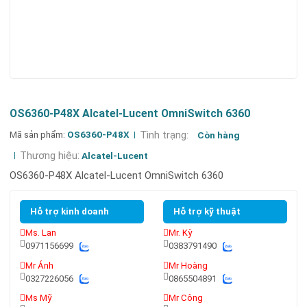
OS6360-P48X Alcatel-Lucent OmniSwitch 6360
Mã sản phẩm:
OS6360-P48X
Tình trạng:
Còn hàng
Thương hiệu:
Alcatel-Lucent
OS6360-P48X Alcatel-Lucent OmniSwitch 6360
Hỗ trợ kinh doanh
Hỗ trợ kỹ thuật
Ms. Lan
Mr. Kỳ
0971156699
0383791490
Mr Ánh
Mr Hoàng
0327226056
0865504891
Ms Mỹ
Mr Công