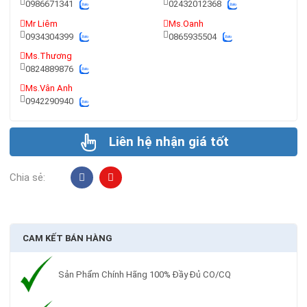
0986671341
02432012368
Mr Liêm
Ms.Oanh
0934304399
0865935504
Ms.Thương
0824889876
Ms.Vân Anh
0942290940
Liên hệ nhận giá tốt
Chia sẻ:
CAM KẾT BÁN HÀNG
Sản Phẩm Chính Hãng 100% Đầy Đủ CO/CQ