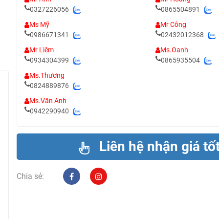
0327226056
0865504891
Ms Mỹ
Mr Công
0986671341
02432012368
Mr Liêm
Ms.Oanh
0934304399
0865935504
Ms.Thương
0824889876
Ms.Vân Anh
0942290940
Liên hệ nhận giá tố
Chia sẻ: