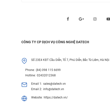
Theo dõi chúng tôi qua:
CÔNG TY CP DỊCH VỤ CÔNG NGHỆ DATECH
Số 23E4 KĐT Cầu Diễn, Tổ 7, Phú Diễn, Bắc Từ Liêm, Hà Nội
Phone:
(84) 098 115 6699
Hotline:
02432012368
Email 1:
sales@datech.vn
Email 2:
info@datech.vn
Website:
https://datech.vn/