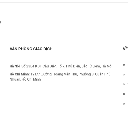
Đăng ký nhận thông báo:
VĂN PHÒNG GIAO DỊCH
VỀ
Hà Nội
: Số 23E4 KĐT Cầu Diễn, Tổ 7, Phú Diễn, Bắc Từ Liêm, Hà Nội
Hồ Chí Minh
:
191/7 ,Đường Hoàng Văn Thụ, Phường 8, Quận Phú
Nhuận, Hồ Chí Minh