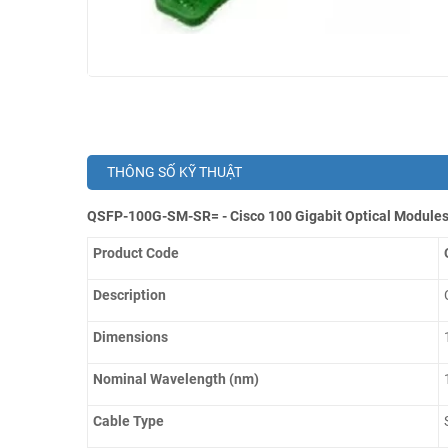
THÔNG SỐ KỸ THUẬT
QSFP-100G-SM-SR= - Cisco 100 Gigabit Optical Module
Product Code
Description
Dimensions
Nominal Wavelength (nm)
Cable Type