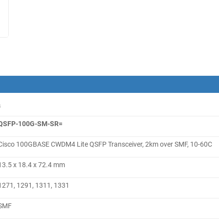
s
QSFP-100G-SM-SR=
Cisco 100GBASE CWDM4 Lite QSFP Transceiver, 2km over SMF, 10-60C
13.5 x 18.4 x 72.4 mm
1271, 1291, 1311, 1331
SMF