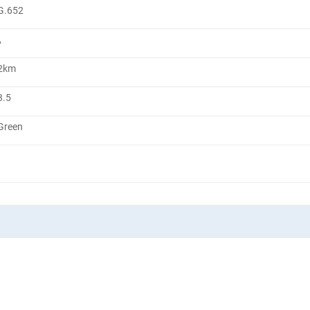
G.652
\
2km
3.5
Green