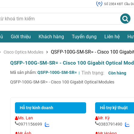
Số 23E4 KĐT Cầu Diễ
hủ
Giới thiệu
Khách hàng
Tuyển dụng
Liên hệ
Hư
QSFP-100G-SM-SR= - Cisco 100 Gigabit
Cisco Optics Modules
QSFP-100G-SM-SR= - Cisco 100 Gigabit Optical Mod
Mã sản phẩm:
QSFP-100G-SM-SR=
Tình trạng:
Còn hàng
QSFP-100G-SM-SR= - Cisco 100 Gigabit Optical Modules
Hỗ trợ kinh doanh
Hỗ trợ kỹ thuật
Ms. Lan
Mr. Kỳ
0971156699
0383791490
Mr Ánh
Mr Hoàng