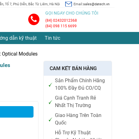
n, Tổ 7, Phú Diễn, Bắc Từ Liêm, Hà Nội
Email:
sales@datech.vn
GỌI NGAY CHO CHÚNG TÔI
(84) 02432012368
(84) 098 115 6699
ớng dẫn kỹ thuật
Tin tức
 Optical Modules
ules
CAM KẾT BÁN HÀNG
Sản Phẩm Chính Hãng
100% Đầy Đủ CO/CQ
Giá Cạnh Tranh Rẻ
Nhất Thị Trường
Giao Hàng Trên Toàn
Quốc
Hỗ Trợ Kỹ Thuật