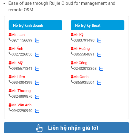
Ease of use through Ruijie Cloud for management and
remote O&M
Hỗ trợ kinh doanh
Hỗ trợ kỹ thuật
Ms. Lan
Mr. Kỳ
0971156699
0383791490
Mr Ánh
Mr Hoàng
0327226056
0865504891
Ms Mỹ
Mr Công
0986671341
02432012368
Mr Liêm
Ms.Oanh
0934304399
0865935504
Ms.Thương
0824889876
Ms.Vân Anh
0942290940
Liên hệ nhận giá tốt