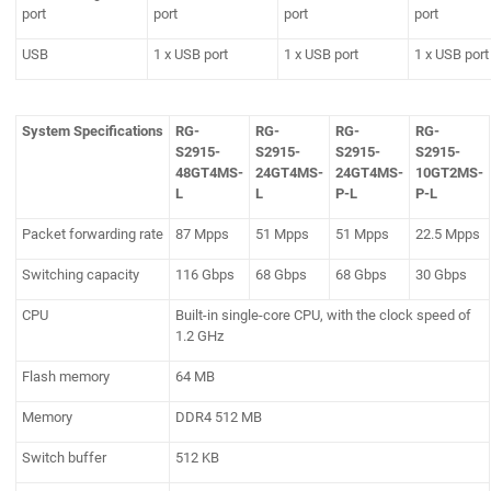
port
port
port
port
USB
1 x USB port
1 x USB port
1 x USB port
System Specifications
RG-
RG-
RG-
RG-
S2915-
S2915-
S2915-
S2915-
48GT4MS-
24GT4MS-
24GT4MS-
10GT2MS-
L
L
P-L
P-L
Packet forwarding rate
87 Mpps
51 Mpps
51 Mpps
22.5 Mpps
Switching capacity
116 Gbps
68 Gbps
68 Gbps
30 Gbps
CPU
Built-in single-core CPU, with the clock speed of
1.2 GHz
Flash memory
64 MB
Memory
DDR4 512 MB
Switch buffer
512 KB