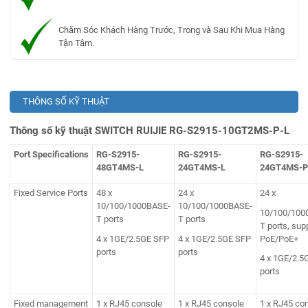
Chăm Sóc Khách Hàng Trước, Trong và Sau Khi Mua Hàng
Tận Tâm.
THÔNG SỐ KỸ THUẬT
Thông số kỹ thuật SWITCH RUIJIE RG-S2915-10GT2MS-P-L
Port Specifications
RG-S2915-
RG-S2915-
RG-S2915-
48GT4MS-L
24GT4MS-L
24GT4MS-P
Fixed Service Ports
48 x
24 x
24 x
10/100/1000BASE-
10/100/1000BASE-
10/100/100
T ports
T ports
T ports, sup
4 x 1GE/2.5GE SFP
4 x 1GE/2.5GE SFP
PoE/PoE+
ports
ports
4 x 1GE/2.5
ports
Fixed management
1 x RJ45 console
1 x RJ45 console
1 x RJ45 co