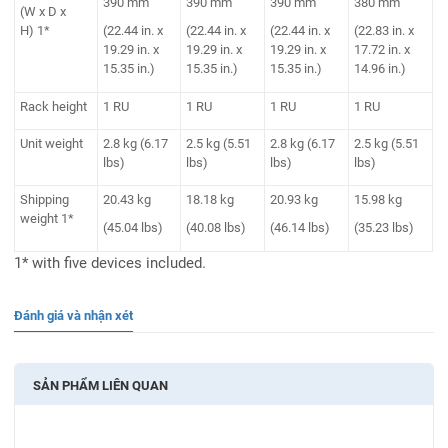
390 mm
390 mm
390 mm
380 mm
(W x D x
H) 1*
(22.44 in. x
(22.44 in. x
(22.44 in. x
(22.83 in. x
19.29 in. x
19.29 in. x
19.29 in. x
17.72 in. x
15.35 in.)
15.35 in.)
15.35 in.)
14.96 in.)
Rack height
1 RU
1 RU
1 RU
1 RU
Unit weight
2.8 kg (6.17
2.5 kg (5.51
2.8 kg (6.17
2.5 kg (5.51
lbs)
lbs)
lbs)
lbs)
Shipping
20.43 kg
18.18 kg
20.93 kg
15.98 kg
weight 1*
(45.04 lbs)
(40.08 lbs)
(46.14 lbs)
(35.23 lbs)
1* with five devices included.
Đánh giá và nhận xét
SẢN PHẨM LIÊN QUAN