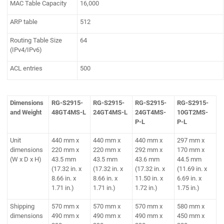
MAC Table Capacity
16,000
ARP table
512
Routing Table Size
64
(IPv4/IPv6)
ACL entries
500
Dimensions
RG-S2915-
RG-S2915-
RG-S2915-
RG-S2915-
and Weight
48GT4MS-L
24GT4MS-L
24GT4MS-
10GT2MS-
P-L
P-L
Unit
440 mm x
440 mm x
440 mm x
297 mm x
dimensions
220 mm x
220 mm x
292 mm x
170 mm x
(W x D x H)
43.5 mm
43.5 mm
43.6 mm
44.5 mm
(17.32 in. x
(17.32 in. x
(17.32 in. x
(11.69 in. x
8.66 in. x
8.66 in. x
11.50 in. x
6.69 in. x
1.71 in.)
1.71 in.)
1.72 in.)
1.75 in.)
Shipping
570 mm x
570 mm x
570 mm x
580 mm x
dimensions
490 mm x
490 mm x
490 mm x
450 mm x