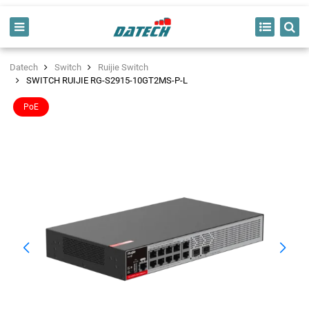
Datech
Switch
Ruijie Switch
SWITCH RUIJIE RG-S2915-10GT2MS-P-L
PoE