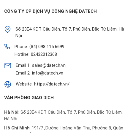
CÔNG TY CP DỊCH VỤ CÔNG NGHỆ DATECH
Số 23E4 KĐT Cầu Diễn, Tổ 7, Phú Diễn, Bắc Từ Liêm, Hà
Nội
Phone:
(84) 098 115 6699
Hotline:
02432012368
Email 1:
sales@datech.vn
Email 2:
info@datech.vn
Website:
https://datech.vn/
VĂN PHÒNG GIAO DỊCH
Hà Nội
: Số 23E4 KĐT Cầu Diễn, Tổ 7, Phú Diễn, Bắc Từ Liêm,
Hà Nội
Hồ Chí Minh
:
191/7 ,Đường Hoàng Văn Thụ, Phường 8, Quận