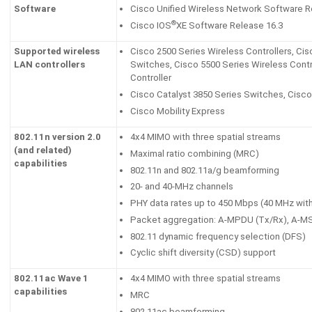
Software
Cisco Unified Wireless Network Software Rel
®
Cisco IOS
XE Software Release 16.3
Supported wireless
Cisco 2500 Series Wireless Controllers, Cis
LAN controllers
Switches, Cisco 5500 Series Wireless Contro
Controller
Cisco Catalyst 3850 Series Switches, Cisco
Cisco Mobility Express
802.11n version 2.0
4x4 MIMO with three spatial streams
(and related)
Maximal ratio combining (MRC)
capabilities
802.11n and 802.11a/g beamforming
20- and 40-MHz channels
PHY data rates up to 450 Mbps (40 MHz wit
Packet aggregation: A-MPDU (Tx/Rx), A-M
802.11 dynamic frequency selection (DFS)
Cyclic shift diversity (CSD) support
802.11ac Wave 1
4x4 MIMO with three spatial streams
capabilities
MRC
802.11ac beamforming