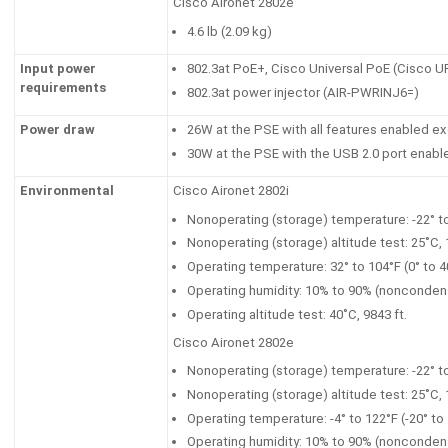
Cisco Aironet 2802e
4.6 lb (2.09 kg)
Input power
802.3at PoE+, Cisco Universal PoE (Cisco 
requirements
802.3at power injector (AIR-PWRINJ6=)
Power draw
26W at the PSE with all features enabled ex
30W at the PSE with the USB 2.0 port enabl
Environmental
Cisco Aironet 2802i
Nonoperating (storage) temperature: -22° to
Nonoperating (storage) altitude test: 25˚C, 1
Operating temperature: 32° to 104°F (0° to 
Operating humidity: 10% to 90% (nonconden
Operating altitude test: 40˚C, 9843 ft.
Cisco Aironet 2802e
Nonoperating (storage) temperature: -22° to
Nonoperating (storage) altitude test: 25˚C, 1
Operating temperature: -4° to 122°F (-20° to
Operating humidity: 10% to 90% (nonconden