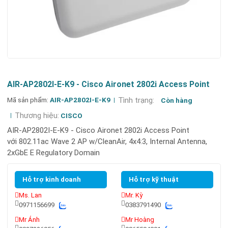
AIR-AP2802I-E-K9 - Cisco Aironet 2802i Access Point
Mã sản phẩm:
AIR-AP2802I-E-K9
Tình trạng:
Còn hàng
Thương hiệu:
CISCO
AIR-AP2802I-E-K9 - Cisco Aironet 2802i Access Point
với 802.11ac Wave 2 AP w/CleanAir, 4x4:3, Internal Antenna,
2xGbE E Regulatory Domain
Hỗ trợ kinh doanh
Hỗ trợ kỹ thuật
Ms. Lan
Mr. Kỳ
0971156699
0383791490
Mr Ánh
Mr Hoàng