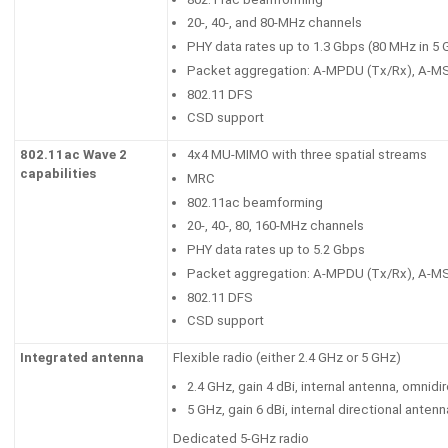
20-, 40-, and 80-MHz channels
PHY data rates up to 1.3 Gbps (80 MHz in 5 
Packet aggregation: A-MPDU (Tx/Rx), A-M
802.11 DFS
CSD support
802.11ac Wave 2
4x4 MU-MIMO with three spatial streams
capabilities
MRC
802.11ac beamforming
20-, 40-, 80, 160-MHz channels
PHY data rates up to 5.2 Gbps
Packet aggregation: A-MPDU (Tx/Rx), A-M
802.11 DFS
CSD support
Integrated antenna
Flexible radio (either 2.4 GHz or 5 GHz)
2.4 GHz, gain 4 dBi, internal antenna, omnidi
5 GHz, gain 6 dBi, internal directional ante
Dedicated 5-GHz radio