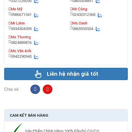
0327226056
0865504891
Ms Mỹ
Mr Công
0986671341
02432012368
Mr Liêm
Ms.Oanh
0934304399
0865935504
Ms.Thương
0824889876
Ms.Vân Anh
0942290940
Liên hệ nhận giá tốt
Chia sẻ:
CAM KẾT BÁN HÀNG
Sản Phẩm Chính Hãng 100% Đầy Đủ CO/CQ