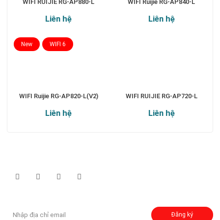
WIFI RUIJIE RG-AP880-L
WIFI Ruijie RG-AP840-L
Liên hệ
Liên hệ
New
WIFI 6
WIFI Ruijie RG-AP820-L(V2)
WIFI RUIJIE RG-AP720-L
Liên hệ
Liên hệ
Theo dõi chúng tôi qua:
Đăng ký nhận thông báo:
Đăng ký