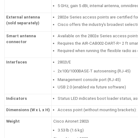
5 GHz, gain 5 dBi, internal antenna, omnidire
External antenna
2802e Series access points are certified fo
(sold separately)
Cisco offers the industry's broadest select
Smart antenna
Available on the 2802e Series access point
connector
Requires the AIR-CAB002-DART-R= 2 ft sma
Required when running the flexible radio as 
Interfaces
2802I/E
◦ 2x100/1000BASE-T autosensing (RJ-45)
Management console port (RJ-45)
USB 2.0 (enabled via future software)
Indicators
Status LED indicates boot loader status, as
Dimensions (W x L x H)
Access point (without mounting brackets): 280
Weight
Cisco Aironet 2802i
3.53 lb (1.6 kg)