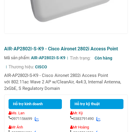
AIR-AP2802I-S-K9 - Cisco Aironet 2802i Access Point
Mã sản phẩm:
AIR-AP2802I-S-K9
Tình trạng:
Còn hàng
Thương hiệu:
CISCO
AIR-AP2802I-S-K9 - Cisco Aironet 2802i Access Point
với 802.11ac Wave 2 AP w/CleanAir, 4x4:3, Internal Antenna,
2xGbE, S Regulatory Domain
Hỗ trợ kinh doanh
Hỗ trợ kỹ thuật
Ms. Lan
Mr. Kỳ
0971156699
0383791490
Mr Ánh
Mr Hoàng