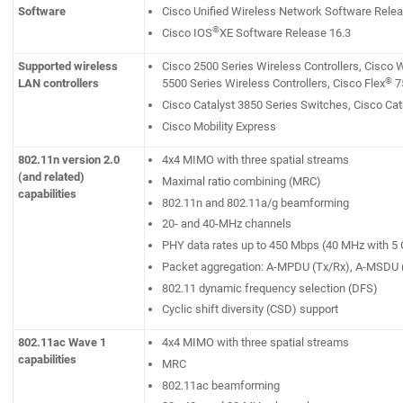
Software
Cisco Unified Wireless Network Software Releas
®
Cisco IOS
XE Software Release 16.3
Supported wireless
Cisco 2500 Series Wireless Controllers, Cisco 
®
LAN controllers
5500 Series Wireless Controllers, Cisco Flex
75
Cisco Catalyst 3850 Series Switches, Cisco Ca
Cisco Mobility Express
802.11n version 2.0
4x4 MIMO with three spatial streams
(and related)
Maximal ratio combining (MRC)
capabilities
802.11n and 802.11a/g beamforming
20- and 40-MHz channels
PHY data rates up to 450 Mbps (40 MHz with 5
Packet aggregation: A-MPDU (Tx/Rx), A-MSDU 
802.11 dynamic frequency selection (DFS)
Cyclic shift diversity (CSD) support
802.11ac Wave 1
4x4 MIMO with three spatial streams
capabilities
MRC
802.11ac beamforming