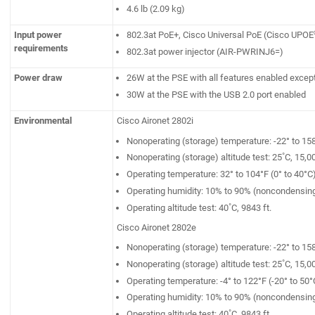
4.6 lb (2.09 kg)
Input power
802.3at PoE+, Cisco Universal PoE (Cisco UPOE
requirements
802.3at power injector (AIR-PWRINJ6=)
Power draw
26W at the PSE with all features enabled except
30W at the PSE with the USB 2.0 port enabled
Environmental
Cisco Aironet 2802i
Nonoperating (storage) temperature: -22° to 158
Nonoperating (storage) altitude test: 25˚C, 15,00
Operating temperature: 32° to 104°F (0° to 40°C
Operating humidity: 10% to 90% (noncondensin
Operating altitude test: 40˚C, 9843 ft.
Cisco Aironet 2802e
Nonoperating (storage) temperature: -22° to 158
Nonoperating (storage) altitude test: 25˚C, 15,00
Operating temperature: -4° to 122°F (-20° to 50°
Operating humidity: 10% to 90% (noncondensin
Operating altitude test: 40˚C, 9843 ft.