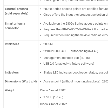
External antenna
2802e Series access points are certified for us
(sold separately)
Cisco offers the industry's broadest selection 
Smart antenna
Available on the 2802e Series access points on
connector
Requires the AIR-CAB002-DART-R= 2 ft smart a
Required when running the flexible radio as eit
Interfaces
2802I/E
◦ 2x100/1000BASE-T autosensing (RJ-45)
Management console port (RJ-45)
USB 2.0 (enabled via future software)
Indicators
Status LED indicates boot loader status, associa
Dimensions (W x L x H)
Access point (without mounting brackets): 2802I:
Weight
Cisco Aironet 2802i
3.53 lb (1.6 kg)
Cisco Aironet 2802e