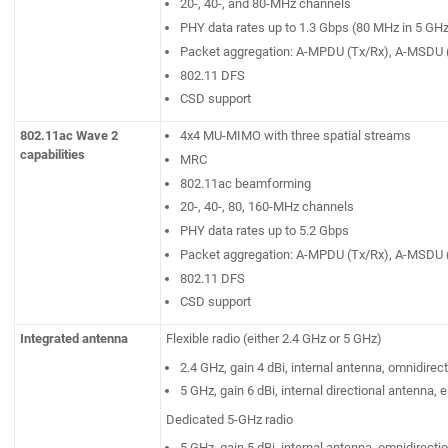
20-, 40-, and 80-MHz channels
PHY data rates up to 1.3 Gbps (80 MHz in 5 GHz
Packet aggregation: A-MPDU (Tx/Rx), A-MSDU 
802.11 DFS
CSD support
802.11ac Wave 2
4x4 MU-MIMO with three spatial streams
capabilities
MRC
802.11ac beamforming
20-, 40-, 80, 160-MHz channels
PHY data rates up to 5.2 Gbps
Packet aggregation: A-MPDU (Tx/Rx), A-MSDU 
802.11 DFS
CSD support
Integrated antenna
Flexible radio (either 2.4 GHz or 5 GHz)
2.4 GHz, gain 4 dBi, internal antenna, omnidirec
5 GHz, gain 6 dBi, internal directional antenna,
Dedicated 5-GHz radio
5 GHz, gain 5 dBi, internal antenna, omnidirecti