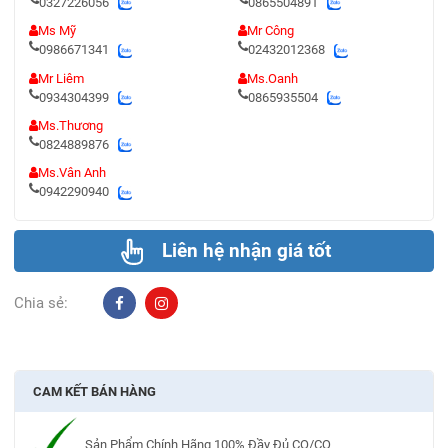
0327226056
0865504891
Ms Mỹ
Mr Công
0986671341
02432012368
Mr Liêm
Ms.Oanh
0934304399
0865935504
Ms.Thương
0824889876
Ms.Vân Anh
0942290940
Liên hệ nhận giá tốt
Chia sẻ:
CAM KẾT BÁN HÀNG
Sản Phẩm Chính Hãng 100% Đầy Đủ CO/CQ