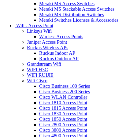
Meraki MS Access Switches
Meraki MS Stackable Access Switches
Meraki MS Distribution Switches
Meraki Switches Licenses & Accessories
Wifi - Access Point
Linksys Wifi
Wireless Access Points
Juniper Access Point
Ruckus Wireless APs
Ruckus Indoor AP
Ruckus Outdoor AP
Grandstream Wifi
WIFI H3C
WIFI RUIJIE
Wifi Cisco
Cisco Business 100 Series
Cisco Business 200 Series
Cisco WLAN Controller
Cisco 1810 Access Point
Cisco 1815 Access Point
Cisco 1830 Access Point
Cisco 1850 Access Point
Cisco 2800 Access Point
Cisco 3800 Access Point
Cisco 4800 Access Point