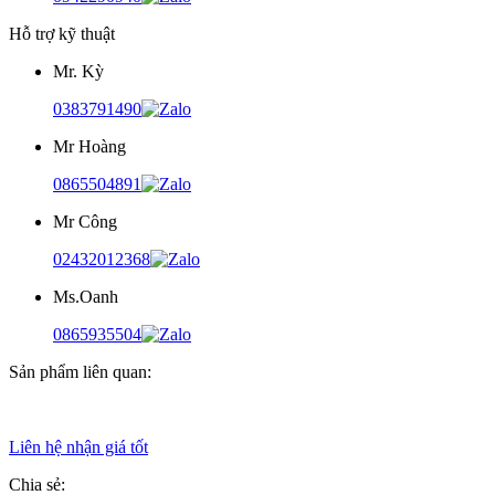
Hỗ trợ kỹ thuật
Mr. Kỳ
0383791490
Mr Hoàng
0865504891
Mr Công
02432012368
Ms.Oanh
0865935504
Sản phẩm liên quan:
Liên hệ nhận giá tốt
Chia sẻ: