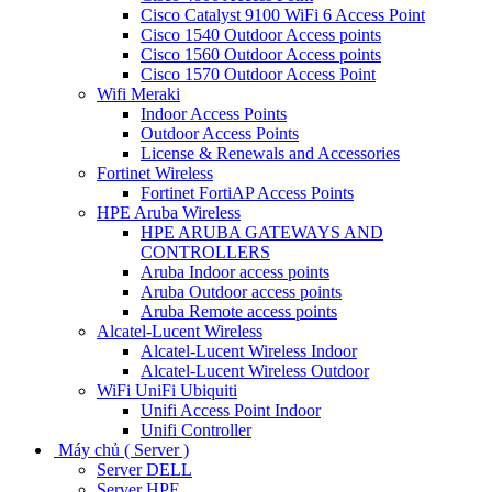
Cisco Catalyst 9100 WiFi 6 Access Point
Cisco 1540 Outdoor Access points
Cisco 1560 Outdoor Access points
Cisco 1570 Outdoor Access Point
Wifi Meraki
Indoor Access Points
Outdoor Access Points
License & Renewals and Accessories
Fortinet Wireless
Fortinet FortiAP Access Points
HPE Aruba Wireless
HPE ARUBA GATEWAYS AND
CONTROLLERS
Aruba Indoor access points
Aruba Outdoor access points
Aruba Remote access points
Alcatel-Lucent Wireless
Alcatel-Lucent Wireless Indoor
Alcatel-Lucent Wireless Outdoor
WiFi UniFi Ubiquiti
Unifi Access Point Indoor
Unifi Controller
Máy chủ ( Server )
Server DELL
Server HPE