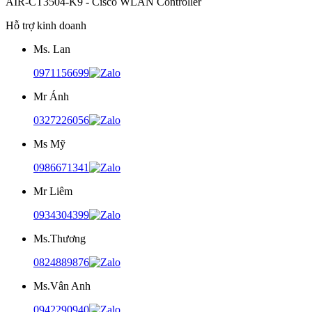
AIR-CT3504-K9 - Cisco WLAN Controller
Hỗ trợ kinh doanh
Ms. Lan
0971156699
Mr Ánh
0327226056
Ms Mỹ
0986671341
Mr Liêm
0934304399
Ms.Thương
0824889876
Ms.Vân Anh
0942290940