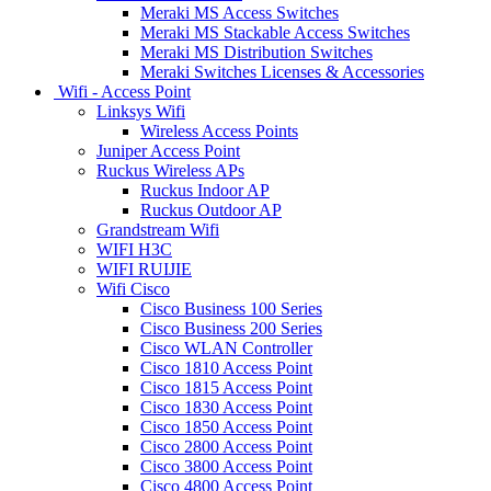
Meraki MS Access Switches
Meraki MS Stackable Access Switches
Meraki MS Distribution Switches
Meraki Switches Licenses & Accessories
Wifi - Access Point
Linksys Wifi
Wireless Access Points
Juniper Access Point
Ruckus Wireless APs
Ruckus Indoor AP
Ruckus Outdoor AP
Grandstream Wifi
WIFI H3C
WIFI RUIJIE
Wifi Cisco
Cisco Business 100 Series
Cisco Business 200 Series
Cisco WLAN Controller
Cisco 1810 Access Point
Cisco 1815 Access Point
Cisco 1830 Access Point
Cisco 1850 Access Point
Cisco 2800 Access Point
Cisco 3800 Access Point
Cisco 4800 Access Point