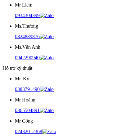
Mr Liêm
0934304399
Ms.Thương
0824889876
Ms.Vân Anh
0942290940
Hỗ trợ kỹ thuật
Mr. Kỳ
0383791490
Mr Hoàng
0865504891
Mr Công
02432012368