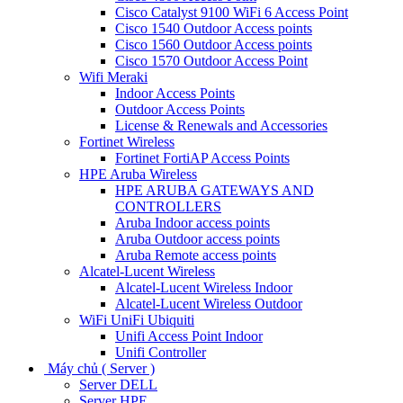
Cisco Catalyst 9100 WiFi 6 Access Point
Cisco 1540 Outdoor Access points
Cisco 1560 Outdoor Access points
Cisco 1570 Outdoor Access Point
Wifi Meraki
Indoor Access Points
Outdoor Access Points
License & Renewals and Accessories
Fortinet Wireless
Fortinet FortiAP Access Points
HPE Aruba Wireless
HPE ARUBA GATEWAYS AND
CONTROLLERS
Aruba Indoor access points
Aruba Outdoor access points
Aruba Remote access points
Alcatel-Lucent Wireless
Alcatel-Lucent Wireless Indoor
Alcatel-Lucent Wireless Outdoor
WiFi UniFi Ubiquiti
Unifi Access Point Indoor
Unifi Controller
Máy chủ ( Server )
Server DELL
Server HPE