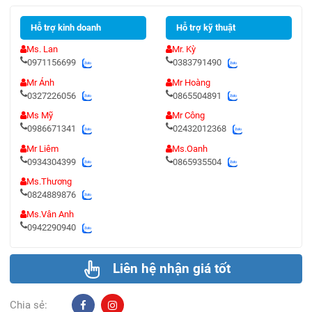
Hỗ trợ kinh doanh
Hỗ trợ kỹ thuật
Ms. Lan
Mr. Kỳ
0971156699
0383791490
Mr Ánh
Mr Hoàng
0327226056
0865504891
Ms Mỹ
Mr Công
0986671341
02432012368
Mr Liêm
Ms.Oanh
0934304399
0865935504
Ms.Thương
0824889876
Ms.Vân Anh
0942290940
Liên hệ nhận giá tốt
Chia sẻ: