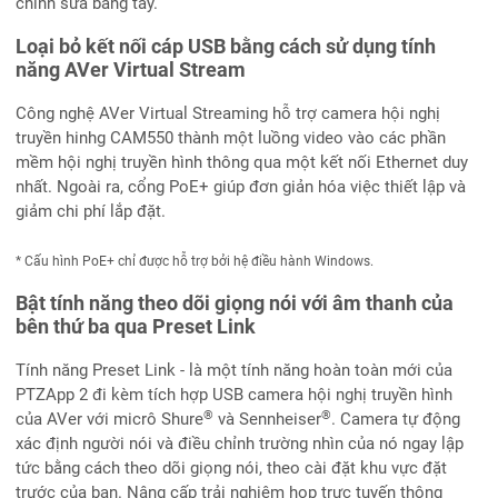
chỉnh sửa bằng tay.
Loại bỏ kết nối cáp USB bằng cách sử dụng tính
năng AVer Virtual Stream
Công nghệ AVer Virtual Streaming hỗ trợ camera hội nghị
truyền hinhg CAM550 thành một luồng video vào các phần
mềm hội nghị truyền hình thông qua một kết nối Ethernet duy
nhất. Ngoài ra, cổng PoE+ giúp đơn giản hóa việc thiết lập và
giảm chi phí lắp đặt.
* Cấu hình PoE+ chỉ được hỗ trợ bởi hệ điều hành Windows.
Bật tính năng theo dõi giọng nói với âm thanh của
bên thứ ba qua Preset Link
Tính năng Preset Link - là một tính năng hoàn toàn mới của
PTZApp 2 đi kèm tích hợp USB camera hội nghị truyền hình
®
®
của AVer với micrô Shure
và Sennheiser
. Camera tự động
xác định người nói và điều chỉnh trường nhìn của nó ngay lập
tức bằng cách theo dõi giọng nói, theo cài đặt khu vực đặt
trước của bạn. Nâng cấp trải nghiệm họp trực tuyến thông