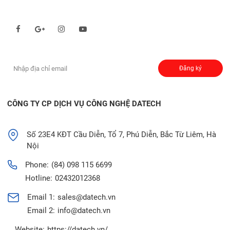
Theo dõi chúng tôi qua:
Đăng ký nhận thông báo:
Đăng ký
CÔNG TY CP DỊCH VỤ CÔNG NGHỆ DATECH
Số 23E4 KĐT Cầu Diễn, Tổ 7, Phú Diễn, Bắc Từ Liêm, Hà
Nội
Phone:
(84) 098 115 6699
Hotline:
02432012368
Email 1:
sales@datech.vn
Email 2:
info@datech.vn
Website:
https://datech.vn/