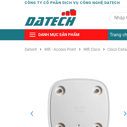
CÔNG TY CỔ PHẦN DỊCH VỤ CÔNG NGHỆ DATECH
Trang c
DANH MỤC SẢN PHẨM
Datech
Wifi - Access Point
Wifi Cisco
Cisco Cata