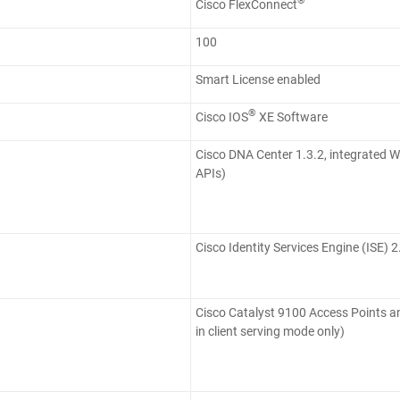
®
Cisco FlexConnect
100
Smart License enabled
®
Cisco IOS
XE Software
Cisco DNA Center 1.3.2, integrated W
APIs)
Cisco Identity Services Engine (ISE) 2
Cisco Catalyst 9100 Access Points a
in client serving mode only)