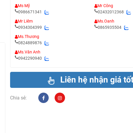
Ms Mỹ
Mr Công
0986671341
02432012368
Mr Liêm
Ms.Oanh
0934304399
0865935504
Ms.Thương
0824889876
Ms.Vân Anh
0942290940
Liên hệ nhận giá tố
Chia sẻ: