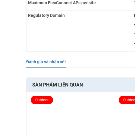
Maximum FlexConnect APs per site
R
egulatory
D
omain
Đánh giá và nhận xét
SẢN PHẨM LIÊN QUAN
Outdoor
Outdoo