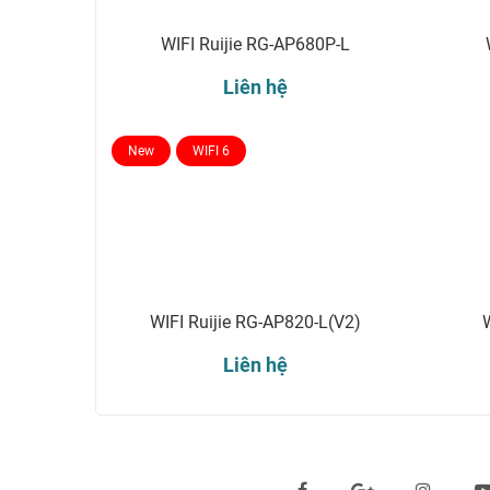
WIFI Ruijie RG-AP680P-L
Liên hệ
New
WIFI 6
WIFI Ruijie RG-AP820-L(V2)
Liên hệ
Theo dõi chúng tôi qua: