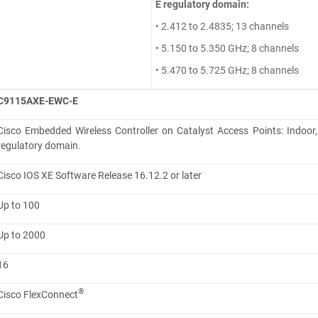
E regulatory domain:
• 2.412 to 2.4835; 13 channels
• 5.150 to 5.350 GHz; 8 channels
• 5.470 to 5.725 GHz; 8 channels
C9115AXE-EWC-
E
Cisco Embedded Wireless Controller on Catalyst Access Points: Indoor,
regulatory domain.
Cisco IOS XE Software Release 16.12.2 or later
Up to 100
Up to 2000
16
®
Cisco FlexConnect