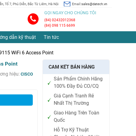
n, Tổ 7, Phú Diễn, Bắc Từ Liêm, Hà Nội
Email:
sales@datech.vn
GỌI NGAY CHO CHÚNG TÔI
(84) 02432012368
(84) 098 115 6699
ớng dẫn kỹ thuật
Tin tức
9115 WiFi 6 Access Point
s Point
CAM KẾT BÁN HÀNG
ơng hiệu:
CISCO
Sản Phẩm Chính Hãng
100% Đầy Đủ CO/CQ
Giá Cạnh Tranh Rẻ
Nhất Thị Trường
Giao Hàng Trên Toàn
Quốc
Hỗ Trợ Kỹ Thuật