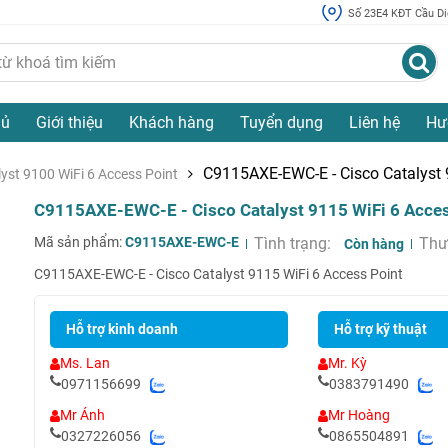
Số 23E4 KĐT Cầu Diễ
hủ
Giới thiệu
Khách hàng
Tuyển dụng
Liên hệ
Hư
C9115AXE-EWC-E - Cisco Catalyst 
lyst 9100 WiFi 6 Access Point
C9115AXE-EWC-E - Cisco Catalyst 9115 WiFi 6 Acces
Mã sản phẩm:
C9115AXE-EWC-E
Tình trạng:
Thư
Còn hàng
C9115AXE-EWC-E - Cisco Catalyst 9115 WiFi 6 Access Point
Hỗ trợ kinh doanh
Hỗ trợ kỹ thuật
Ms. Lan
Mr. Kỳ
0971156699
0383791490
Mr Ánh
Mr Hoàng
0327226056
0865504891