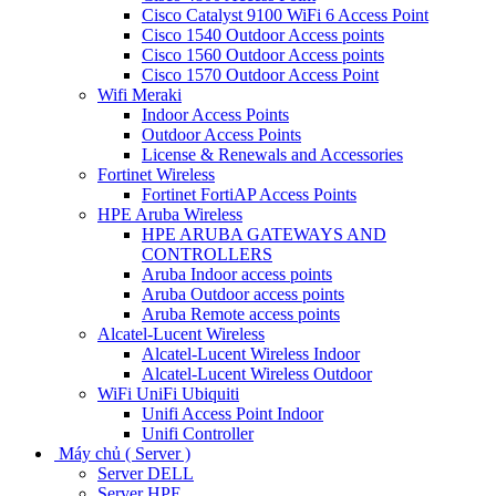
Cisco Catalyst 9100 WiFi 6 Access Point
Cisco 1540 Outdoor Access points
Cisco 1560 Outdoor Access points
Cisco 1570 Outdoor Access Point
Wifi Meraki
Indoor Access Points
Outdoor Access Points
License & Renewals and Accessories
Fortinet Wireless
Fortinet FortiAP Access Points
HPE Aruba Wireless
HPE ARUBA GATEWAYS AND
CONTROLLERS
Aruba Indoor access points
Aruba Outdoor access points
Aruba Remote access points
Alcatel-Lucent Wireless
Alcatel-Lucent Wireless Indoor
Alcatel-Lucent Wireless Outdoor
WiFi UniFi Ubiquiti
Unifi Access Point Indoor
Unifi Controller
Máy chủ ( Server )
Server DELL
Server HPE