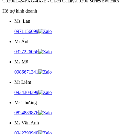
C9200L-24PXG-4X-E - Cisco Catalyst 9200 Series Switches
Hỗ trợ kinh doanh
Ms. Lan
0971156699
Mr Ánh
0327226056
Ms Mỹ
0986671341
Mr Liêm
0934304399
Ms.Thương
0824889876
Ms.Vân Anh
0942290940