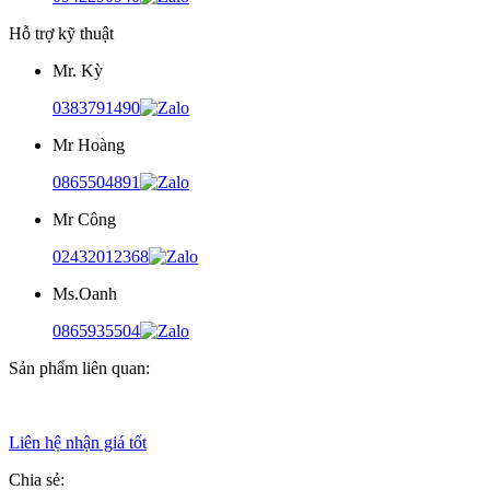
Hỗ trợ kỹ thuật
Mr. Kỳ
0383791490
Mr Hoàng
0865504891
Mr Công
02432012368
Ms.Oanh
0865935504
Sản phẩm liên quan:
Liên hệ nhận giá tốt
Chia sẻ: