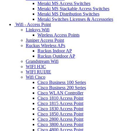
Meraki MS Access Switches
Meraki MS Stackable Access Switches
Meraki MS Distribution Switches
Meraki Switches Licenses & Accessories
Wifi - Access Point
Linksys Wifi
Wireless Access Points
Juniper Access Point
Ruckus Wireless APs
Ruckus Indoor AP
Ruckus Outdoor AP
Grandstream Wifi
WIFI H3C
WIFI RUIJIE
Wifi Cisco
Cisco Business 100 Series
Cisco Business 200 Series
Cisco WLAN Controller
Cisco 1810 Access Point
Cisco 1815 Access Point
Cisco 1830 Access Point
Cisco 1850 Access Point
Cisco 2800 Access Point
Cisco 3800 Access Point
Cisco 4800 Access Point