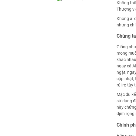
Không thiế
Thượng vi
Không ai c
nhưng chỉ 
Chúng ta
Giống như 
mong muốn 
khác nhau 
ngay cả AI
ngặt, ngay
cập nhật, 
rủi ro tùy
Mặc dù kết
sử dụng để
này chứng
định rộng 
Chính ph
Hãy quay t