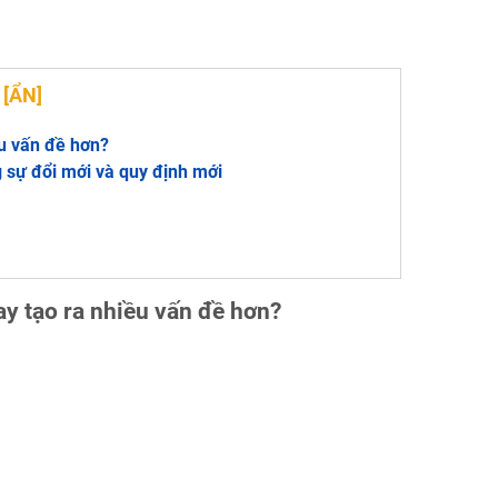
G
[
ẨN
]
ều vấn đề hơn?
 sự đổi mới và quy định mới
ay tạo ra nhiều vấn đề hơn?