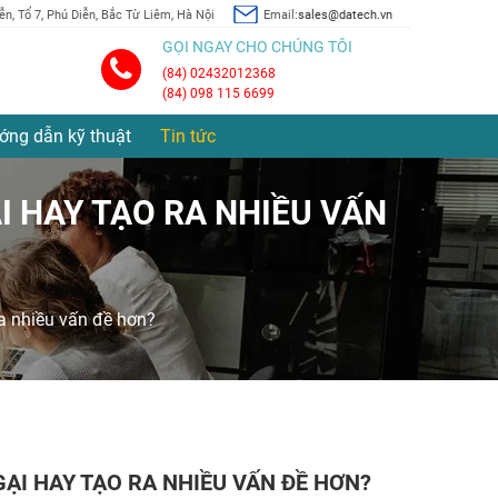
n, Tổ 7, Phú Diễn, Bắc Từ Liêm, Hà Nội
Email:
sales@datech.vn
GỌI NGAY CHO CHÚNG TÔI
(84) 02432012368
(84) 098 115 6699
ớng dẫn kỹ thuật
Tin tức
ẠI HAY TẠO RA NHIỀU VẤN
ra nhiều vấn đề hơn?
GẠI HAY TẠO RA NHIỀU VẤN ĐỀ HƠN?