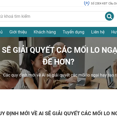
Số 23E4 KĐT Cầu Diễ
hủ
Giới thiệu
Khách hàng
Tuyển dụng
Liên hệ
Hư
 SẼ GIẢI QUYẾT CÁC MỐI LO NG
ĐỀ HƠN?
Các quy định mới về AI sẽ giải quyết các mối lo ngại hay tạo 
Y ĐỊNH MỚI VỀ AI SẼ GIẢI QUYẾT CÁC MỐI LO N