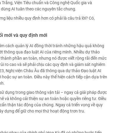
à Trắng, Viện Tiêu chuẩn và Công nghệ Quốc gia và
 dùng AI tuân theo các nguyên tắc chung.
 liệu nhiều quy định hơn có phải là câu trả lời? Có,
ổi mới và quy định mới
 tìm cách quản lý AI đồng thời tránh những hậu quả không
t thông qua đạo luật AI của riêng mình. Nhiều dự thảo
t thành phần an toàn, nhưng nó được viết rộng rãi đến mức
rủi ro cao và sẽ phải chịu các quy định và giám sát nghiêm
23, Nghị viện Châu Âu đã thông qua dự thảo Đạo luật AI
 hoặc sự an toàn. Điều này thể hiện cách tiếp cận dựa trên
nh.
 sử dụng trong giao thông vận tải – ngay cả giải pháp được
hẽ và không cải thiện sự an toàn hoặc quyền riêng tư. Điều
cẩn thận tác động của chúng. Ngay cả triển vọng về quy
ây dựng để giữ cho mọi thứ hoạt động trơn tru.
an khác nhau của chính phủ Hoa Kỳ đã có những bước tiến