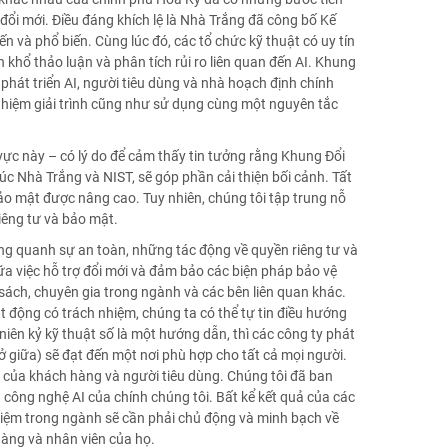
ự đổi mới. Điều đáng khích lệ là Nhà Trắng đã công bố Kế
ến và phổ biến. Cùng lúc đó, các tổ chức kỹ thuật có uy tín
khổ thảo luận và phân tích rủi ro liên quan đến AI. Khung
 phát triển AI, người tiêu dùng và nhà hoạch định chính
 nhiệm giải trình cũng như sử dụng cùng một nguyên tắc
ực này – có lý do để cảm thấy tin tưởng rằng Khung Đổi
 Nhà Trắng và NIST, sẽ góp phần cải thiện bối cảnh. Tất
ảo mật được nâng cao. Tuy nhiên, chúng tôi tập trung nỗ
riêng tư và bảo mật.
 xung quanh sự an toàn, những tác động về quyền riêng tư và
ữa việc hỗ trợ đổi mới và đảm bảo các biện pháp bảo vệ
sách, chuyên gia trong ngành và các bên liên quan khác.
 động có trách nhiệm, chúng ta có thể tự tin điều hướng
 niên kỷ kỹ thuật số là một hướng dẫn, thì các công ty phát
ở giữa) sẽ đạt đến một nơi phù hợp cho tất cả mọi người.
i của khách hàng và người tiêu dùng. Chúng tôi đã ban
công nghệ AI của chính chúng tôi. Bất kể kết quả của các
hiệm trong ngành sẽ cần phải chủ động và minh bạch về
 hàng và nhân viên của họ.