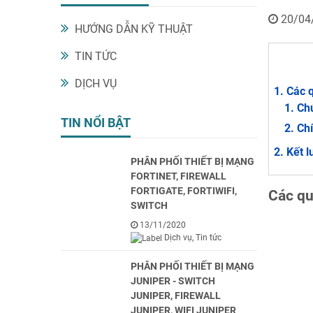
20/04
HƯỚNG DẪN KỸ THUẬT
TIN TỨC
DỊCH VỤ
Các q
Chú
TIN NỔI BẬT
Ch
Kết l
PHÂN PHỐI THIẾT BỊ MẠNG
FORTINET, FIREWALL
FORTIGATE, FORTIWIFI,
Các qu
SWITCH
13/11/2020
Dịch vụ
Tin tức
PHÂN PHỐI THIẾT BỊ MẠNG
JUNIPER - SWITCH
JUNIPER, FIREWALL
JUNIPER, WIFI JUNIPER