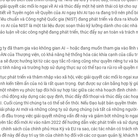
 giải quyết các mối lo ngại về AI và thúc đẩy một hệ sinh thái có lợi cho s
tiết về Tuyên ngôn về Quyền của AI ngay khi AI tạo ra đang trở nên phổ bi
iêu chuẩn và Công nghệ Quốc gia (NIST) đang phát triển và đưa ra khuôn 
i ro AI của NIST là một tài liệu được soạn thảo kỹ lưỡng dành cho các nhà
ảo luận về các công nghệ đang phát triển, thúc đẩy sự an toàn và trách
 ty đã tham gia vào không gian AI – hoặc đang muốn tham gia vào lĩnh v
N của Thượng viện, có khả năng hệ thống hóa các khía cạnh của cấu trúc
a sẽ được hưởng lợi từ các quy tắc rõ ràng cũng như quyền riêng tư và b
c tính năng và trường hợp sử dụng thực sự có thể tạo ra rủi ro về quyền 
p tục phát triển và thâm nhập vào xã hội, việc giải quyết các mối lo ngại
h kiến tiềm ẩn của nó là rất quan trọng. Đạt được sự cân bằng hợp lý gi
một nhiệm vụ phức tạp đòi hỏi sự hợp tác giữa các nhà hoạch định chính 
chủ động xây dựng các quy định, thúc đẩy đối thoại và thúc đẩy các hoạt
I. Cuối cùng thì chúng ta có thể sẽ ổn thôi. Nếu Đạo luật bản quyền thiên
giải pháp AI mới và những công ty sử dụng chúng (và tất cả những người 
 đi đầu trong việc giải quyết những vấn đề này và giảm bớt những lo ngạ
n tắc đổi mới AI vào năm 2022 để hướng dẫn việc phát triển và sử dụng 
 chính sách của chính phủ Hoa Kỳ và EU ra sao, các tác nhân có trách n
đề này để duy trì uy tín của chính họ đối với các cơ quan quản lý, khách