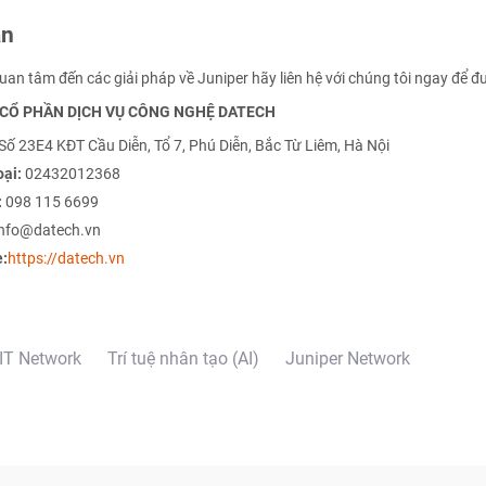
ận
an tâm đến các giải pháp về Juniper hãy liên hệ với chúng tôi ngay để đ
CỔ PHẦN DỊCH VỤ CÔNG NGHỆ DATECH
Số 23E4 KĐT Cầu Diễn, Tổ 7, Phú Diễn, Bắc Từ Liêm, Hà Nội
oại:
02432012368
:
098 115 6699
info@datech.vn
:
https://datech.vn
IT Network
Trí tuệ nhân tạo (AI)
Juniper Network