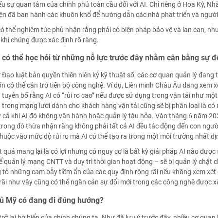
u sự quan tâm của chính phủ toàn cầu đối với AI. Chỉ riêng ở Hoa Kỳ, Nh
ện đã ban hành các khuôn khổ để hướng dẫn các nhà phát triển và người
ó thể nghiêm túc phủ nhận rằng phải có biện pháp bảo vệ và lan can, nhưng
khi chúng được xác định rõ ràng.
 có thể học hỏi từ những nỗ lực trước đây nhằm cân bằng sự đ
Đạo luật bản quyền thiên niên kỷ kỹ thuật số, các cơ quan quản lý đang
có thể cản trở tiến bộ công nghệ. Ví dụ, Liên minh Châu Âu đang xem xé
tuyên bố rằng AI có “rủi ro cao” nếu được sử dụng trong vận tải như mộ
 trong mạng lưới dành cho khách hàng vận tải cũng sẽ bị phân loại là có 
 cả khi AI đó không vận hành hoặc quản lý tàu hỏa. Vào tháng 6 năm 20
trong đó thừa nhận rằng không phải tất cả AI đều tác động đến con người
 thuộc vào mức độ rủi ro mà AI có thể tạo ra trong một môi trường nhất đị
 quả mang lại là có lợi nhưng có nguy cơ là bất kỳ giải pháp AI nào được
 quản lý mạng CNTT và duy trì thời gian hoạt động – sẽ bị quản lý chặt c
 tỏ những cạm bẫy tiềm ẩn của các quy định rộng rãi nếu không xem xét 
rãi như vậy cũng có thể ngăn cản sự đổi mới trong các công nghệ được x
ủ Mỹ có đang đi đúng hướng?
rở lại bờ biển của chính chúng ta. Như đã lưu ý trước đây, nhiều cơ qu