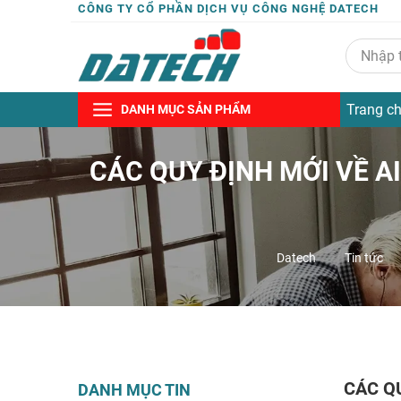
CÔNG TY CỔ PHẦN DỊCH VỤ CÔNG NGHỆ DATECH
Trang c
DANH MỤC SẢN PHẨM
CÁC QUY ĐỊNH MỚI VỀ AI
Datech
Tin tức
CÁC QU
DANH MỤC TIN