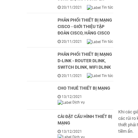
20/11/2021
Tin tức
PHÂN PHỐI THIẾT BỊ MẠNG
CISCO - GIỚI THIỆU TẬP
ĐOÀN CISCO, HÃNG CISCO
20/11/2021
Tin tức
PHÂN PHỐI THIẾT BỊ MẠNG
D-LINK - ROUTER DLINK,
SWITCH DLINK, WIFI DLINK
20/11/2021
Tin tức
CHO THUÊ THIẾT BỊ MẠNG
13/12/2021
Dịch vụ
Khi các gi
CÀI ĐẶT CẤU HÌNH THIẾT BỊ
các rủi ro
MẠNG
thiết phải
tiềm ẩn.
13/12/2021
Dịch vụ