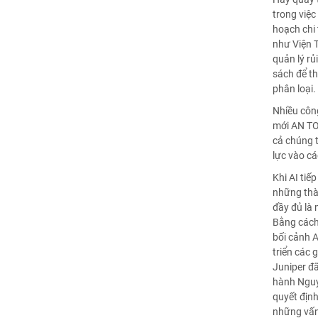
trong việc
hoạch chi 
như Viện T
quản lý rủ
sách để th
phân loại.
Nhiều công
mới AN TOÀ
cả chúng t
lực vào cá
Khi AI tiế
những thàn
đầy đủ là 
Bằng cách 
bối cảnh A
triển các 
Juniper đã
hành Nguyê
quyết định
những vấn 