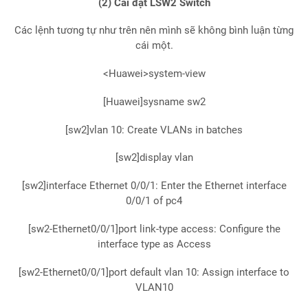
(2) Cài đặt LSW2 Switch
Các lệnh tương tự như trên nên mình sẽ không bình luận từng
cái một.
<Huawei>system-view
[Huawei]sysname sw2
[sw2]vlan 10: Create VLANs in batches
[sw2]display vlan
[sw2]interface Ethernet 0/0/1: Enter the Ethernet interface
0/0/1 of pc4
[sw2-Ethernet0/0/1]port link-type access: Configure the
interface type as Access
[sw2-Ethernet0/0/1]port default vlan 10: Assign interface to
VLAN10