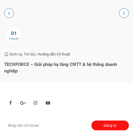
01
Tháng 06
Dịch vụ
Tin tức
Hướng dẫn kỹ thuật
TECHFORCE – Giải pháp hạ tầng CNTT & hệ thống doanh
He
nghiệp
q
Theo dõi chúng tôi qua:
Đăng ký nhận thông báo:
Đăng ký