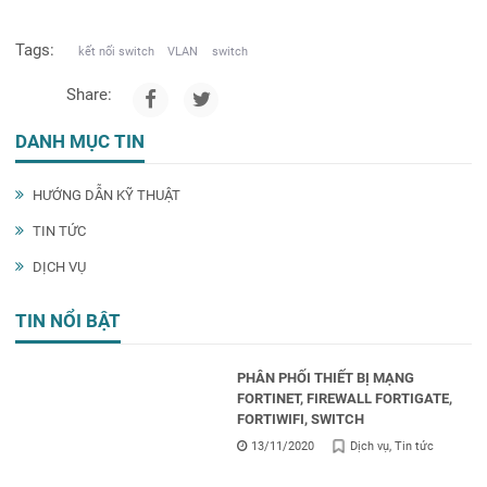
Tags:
kết nối switch
VLAN
switch
Share:
DANH MỤC TIN
HƯỚNG DẪN KỸ THUẬT
TIN TỨC
DỊCH VỤ
TIN NỔI BẬT
PHÂN PHỐI THIẾT BỊ MẠNG
FORTINET, FIREWALL FORTIGATE,
FORTIWIFI, SWITCH
13/11/2020
Dịch vụ
Tin tức