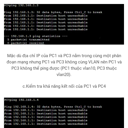
Mặc dù địa chỉ IP của PC1 và PC3 nằm trong cùng một phân
đoạn mạng nhưng PC1 và PC3 không cùng VLAN nên PC1 và
PC3 không thể ping được (PC1 thuộc vlan10, PC3 thuộc
vlan20).
c.Kiểm tra khả năng kết nối của PC1 và PC4