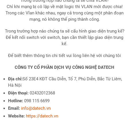
Trong trường hợp nào chúng ta sẽ chia VLAN?
Chỉ khi mạng bị cô lập về mặt logic thì VLAN mới được chia!
Trong các Vlan khác nhau, ngay cả trong cùng một phân đoạn
mạng, nó không thể ping thành công.
Trong trường hợp nào chúng ta sẽ cấu hình giao diện trung kế?
Để kết nối switch với switch, bạn cần thiết lập giao diện trung
kế.
Để biết thêm thông tin chi tiết vui lòng liên hệ với chúng tôi
CÔNG TY CỔ PHẦN DỊCH VỤ CÔNG NGHỆ DATECH
Địa chỉ:
Số 23E4 KĐT Cầu Diễn, Tổ 7, Phú Diễn, Bắc Từ Liêm,
Hà Nội
Điện thoại:
02432012368
Hotline:
098 115 6699
Email:
info@datech.vn
Website:
https://datech.vn