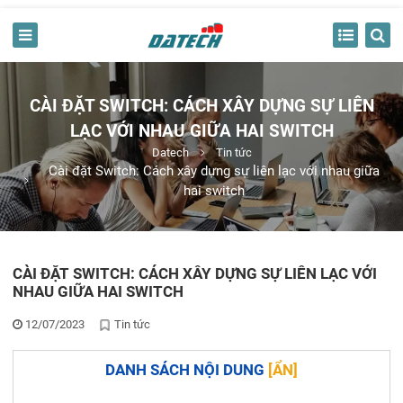
CÀI ĐẶT SWITCH: CÁCH XÂY DỰNG SỰ LIÊN
LẠC VỚI NHAU GIỮA HAI SWITCH
Datech
Tin tức
Cài đặt Switch: Cách xây dựng sự liên lạc với nhau giữa
hai switch
CÀI ĐẶT SWITCH: CÁCH XÂY DỰNG SỰ LIÊN LẠC VỚI
NHAU GIỮA HAI SWITCH
12/07/2023
Tin tức
DANH SÁCH NỘI DUNG
[
ẨN
]