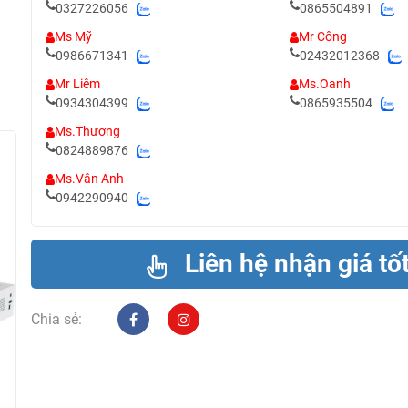
0327226056
0865504891
Ms Mỹ
Mr Công
0986671341
02432012368
Mr Liêm
Ms.Oanh
0934304399
0865935504
Ms.Thương
0824889876
Ms.Vân Anh
0942290940
Liên hệ nhận giá tố
Chia sẻ: