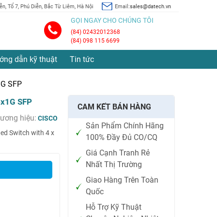
n, Tổ 7, Phú Diễn, Bắc Từ Liêm, Hà Nội
Email:
sales@datech.vn
GỌI NGAY CHO CHÚNG TÔI
(84) 02432012368
(84) 098 115 6699
ớng dẫn kỹ thuật
Tin tức
1G SFP
4x1G SFP
CAM KẾT BÁN HÀNG
ương hiệu:
CISCO
Sản Phẩm Chính Hãng
ed Switch with 4 x
100% Đầy Đủ CO/CQ
Giá Cạnh Tranh Rẻ
Nhất Thị Trường
Giao Hàng Trên Toàn
Quốc
Hỗ Trợ Kỹ Thuật