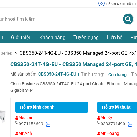
Số 23E4 KĐT Cầu Diễ
hủ
Giới thiệu
Khách hàng
Tuyển dụng
Liên hệ
Hư
CBS350-24T-4G-EU - CBS350 Managed 24-port GE, 4x
 Series
CBS350-24T-4G-EU - CBS350 Managed 24-port GE, 
Mã sản phẩm:
CBS350-24T-4G-EU
Tình trạng:
Th
Còn hàng
Cisco Business CBS350-24T-4G-EU 24-port Gigabit Ethernet Manag
Gigabit SFP
Hỗ trợ kinh doanh
Hỗ trợ kỹ thuật
Ms. Lan
Mr. Kỳ
0971156699
0383791490
Mr Ánh
Mr Hoàng