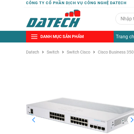
CÔNG TY CỔ PHẦN DỊCH VỤ CÔNG NGHỆ DATECH
Trang c
DANH MỤC SẢN PHẨM
Datech
Switch
Switch Cisco
Cisco Business 350