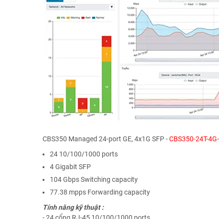
CBS350 Managed 24-port GE, 4x1G SFP -
CBS350-24T-4G
24 10/100/1000 ports
4 Gigabit SFP
104 Gbps Switching capacity
77.38 mpps Forwarding capacity
Tính năng kỹ thuật :
- 24 cổng RJ-45 10/100/1000 ports