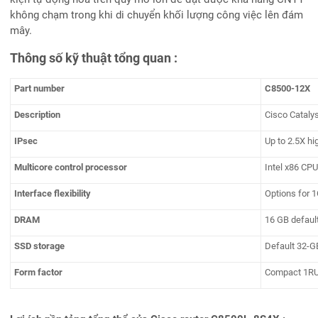
không chạm trong khi di chuyển khối lượng công việc lên đám
mây.
Thông số kỹ thuật tổng quan :
Part number
C8500-12X
Description
Cisco Cataly
IPsec
Up to 2.5X h
Multicore control processor
Intel x86 CP
Interface flexibility
Options for 
DRAM
16 GB defaul
SSD storage
Default 32-GB
Form factor
Compact 1RU 