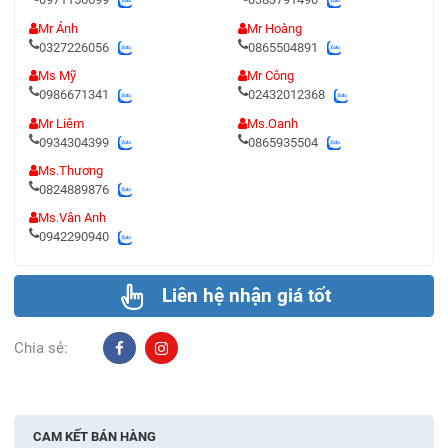
Mr Ánh
Mr Hoàng
0327226056
0865504891
Ms Mỹ
Mr Công
0986671341
02432012368
Mr Liêm
Ms.Oanh
0934304399
0865935504
Ms.Thương
0824889876
Ms.Vân Anh
0942290940
Liên hệ nhận giá tốt
Chia sẻ:
CAM KẾT BÁN HÀNG