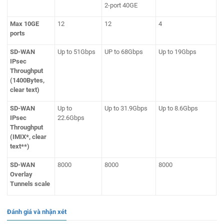
2-port 40GE
Max 10GE
12
12
4
ports
SD-WAN
Up to 51Gbps
UP to 68Gbps
Up to 19Gbps
IPsec
Throughput
(1400Bytes,
clear text)
SD-WAN
Up to
Up to 31.9Gbps
Up to 8.6Gbps
IPsec
22.6Gbps
Throughput
(IMIX*, clear
text**)
SD-WAN
8000
8000
8000
Overlay
Tunnels scale
Đánh giá và nhận xét