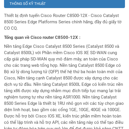
THÔNG SỐ KỸ THUẬT
Thiết bị định tuyến Cisco Router C8500-12X - Cisco Catalyst
8500 Series Edge Platforms Series chính hãng, đầy đủ giấy tờ
CO CQ.
Tổng quan về Cisco router C8500-12X :
Nền tảng Edge Cisco Catalyst 8500 Series (Catalyst 8500 và
Catalyst 8500L) với Phần mềm Cisco IOS XE SD-WAN cung
cấp giải pháp SD-WAN quy mô đám mây, an toàn của Cisco
cho các trang web tổng hợp. Nền tảng Catalyst 8500 Edge có
Bộ xử lý dòng lượng tử (QFP) thế hệ thứ ba hoàn toàn mới của
Cisco, Nền tảng cạnh Catalyst 8500 được xây dựng cho các
dịch vụ từ đầu. Nền tảng Catalyst 8500L Edge có kiến trúc nền
tảng x86 được xây dựng nhằm mục đích tiếp tục mang lại trải
nghiệm tương tự như nền tảng ASR1000. Nền tảng Catalyst
8500 Series Edge là thiết bị 1RU nhỏ gọn với các tùy chọn giao
diện linh hoạt, bao gồm các cổng 1GE, 10GE, 40GE và 100GE.
Được hỗ trợ bởi Cisco IOS XE, kiến trúc phần mềm hoàn toàn
có thể lập trình và hỗ trợ API, các nền tảng này có thể tạo điều
kiện tự động hóa trên quy mô lớn để đạt được khả năng CNTT