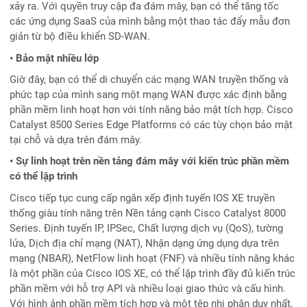
xảy ra. Với quyền truy cập đa đám mây, bạn có thể tăng tốc
các ứng dụng SaaS của mình bằng một thao tác đẩy mẫu đơn
giản từ bộ điều khiển SD-WAN.
• Bảo mật nhiều lớp
Giờ đây, bạn có thể di chuyển các mạng WAN truyền thống và
phức tạp của mình sang một mạng WAN được xác định bằng
phần mềm linh hoạt hơn với tính năng bảo mật tích hợp. Cisco
Catalyst 8500 Series Edge Platforms có các tùy chọn bảo mật
tại chỗ và dựa trên đám mây.
• Sự linh hoạt trên nền tảng đám mây với kiến ​​trúc phần mềm
có thể lập trình
Cisco tiếp tục cung cấp ngăn xếp định tuyến IOS XE truyền
thống giàu tính năng trên Nền tảng cạnh Cisco Catalyst 8000
Series. Định tuyến IP, IPSec, Chất lượng dịch vụ (QoS), tường
lửa, Dịch địa chỉ mạng (NAT), Nhận dạng ứng dụng dựa trên
mạng (NBAR), NetFlow linh hoạt (FNF) và nhiều tính năng khác
là một phần của Cisco IOS XE, có thể lập trình đầy đủ kiến trúc
phần mềm với hỗ trợ API và nhiều loại giao thức và cấu hình.
Với hình ảnh phần mềm tích hợp và một tệp nhị phân duy nhất,