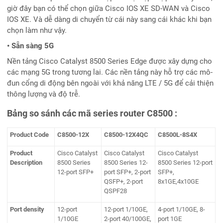
giờ đây bạn có thể chọn giữa Cisco IOS XE SD-WAN và Cisco
IOS XE. Và dễ dàng di chuyển từ cái này sang cái khác khi bạn
chọn làm như vậy.
• Sẵn sàng 5G
Nền tảng Cisco Catalyst 8500 Series Edge được xây dựng cho
các mạng 5G trong tương lai. Các nền tảng này hỗ trợ các mô-
đun cổng di động bên ngoài với khả năng LTE / 5G để cải thiện
thông lượng và độ trễ.
Bảng so sánh các mã series router C8500 :
Product Code
C8500-12X
C8500-12X4QC
C8500L-8S4X
Product
Cisco Catalyst
Cisco Catalyst
Cisco Catalyst
Description
8500 Series
8500 Series 12-
8500 Series 12-port
12-port SFP+
port SFP+, 2-port
SFP+,
QSFP+, 2-port
8x1GE,4x10GE
QSPF28
Port density
12-port
12-port 1/10GE,
4-port 1/10GE, 8-
1/10GE
2-port 40/100GE,
port 1GE