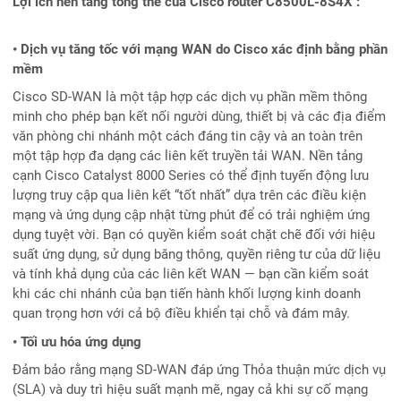
Lợi ích nền tảng tổng thể của Cisco router C8500L-8S4X :
• Dịch vụ tăng tốc với mạng WAN do Cisco xác định bằng phần
mềm
Cisco SD-WAN là một tập hợp các dịch vụ phần mềm thông
minh cho phép bạn kết nối người dùng, thiết bị và các địa điểm
văn phòng chi nhánh một cách đáng tin cậy và an toàn trên
một tập hợp đa dạng các liên kết truyền tải WAN. Nền tảng
cạnh Cisco Catalyst 8000 Series có thể định tuyến động lưu
lượng truy cập qua liên kết “tốt nhất” dựa trên các điều kiện
mạng và ứng dụng cập nhật từng phút để có trải nghiệm ứng
dụng tuyệt vời. Bạn có quyền kiểm soát chặt chẽ đối với hiệu
suất ứng dụng, sử dụng băng thông, quyền riêng tư của dữ liệu
và tính khả dụng của các liên kết WAN — bạn cần kiểm soát
khi các chi nhánh của bạn tiến hành khối lượng kinh doanh
quan trọng hơn với cả bộ điều khiển tại chỗ và đám mây.
• Tối ưu hóa ứng dụng
Đảm bảo rằng mạng SD-WAN đáp ứng Thỏa thuận mức dịch vụ
(SLA) và duy trì hiệu suất mạnh mẽ, ngay cả khi sự cố mạng