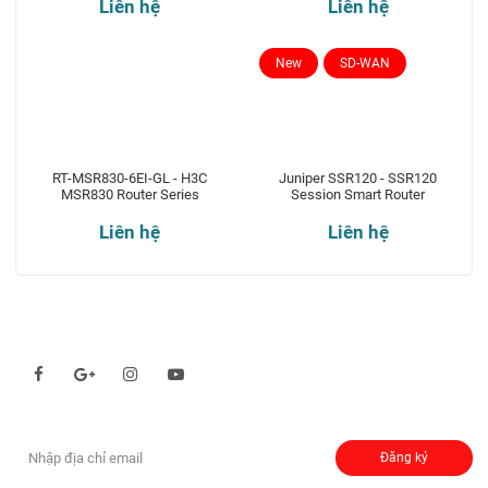
Liên hệ
Liên hệ
New
SD-WAN
RT-MSR830-6EI-GL - H3C
Juniper SSR120 - SSR120
MSR830 Router Series
Session Smart Router
Liên hệ
Liên hệ
Theo dõi chúng tôi qua:
Đăng ký nhận thông báo:
Đăng ký