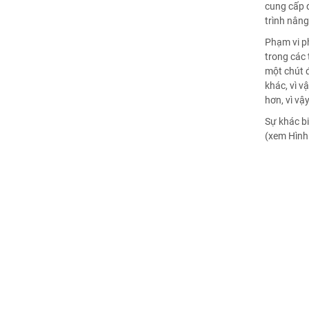
cung cấp 
trình nâng
Phạm vi p
trong các 
một chút đ
khác, vì v
hơn, vì vậ
Sự khác bi
(xem Hình 