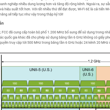
oanh nghiệp nhiều dung lượng hơn và tăng độ rộng kênh.
Ngoài ra, sự sẵ
và hiệu suất tốt hơn.
Với rất nhiều thứ để đạt được, Wi-Fi 6E là cải tiến
năng sẽ tiếp tục như vậy trong thập kỷ tới!
ẵn
ỳ, FCC đã cung cấp toàn bộ phổ 1.200 MHz bổ sung để sử dụng trong nh
ác quốc gia khác đã cho phép sử dụng băng tần 6 GHz không có giấy phé
 quyền truy cập tới 500 MHz trong băng tần 6 GHz hoặc 24 kênh 20 MHz 