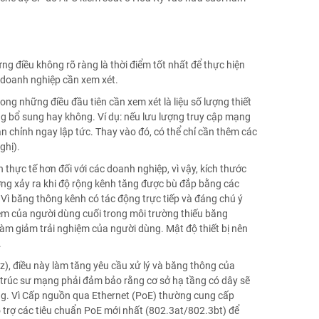
ng điều không rõ ràng là thời điểm tốt nhất để thực hiện
i doanh nghiệp cần xem xét.
ong những điều đầu tiên cần xem xét là liệu số lượng thiết
ng bổ sung hay không. Ví dụ: nếu lưu lượng truy cập mạng
oàn chỉnh ngay lập tức. Thay vào đó, có thể chỉ cần thêm các
ghị).
n thực tế hơn đối với các doanh nghiệp, vì vậy, kích thước
ường xảy ra khi độ rộng kênh tăng được bù đắp bằng các
Vì băng thông kênh có tác động trực tiếp và đáng chú ý
hiệm của người dùng cuối trong môi trường thiếu băng
àm giảm trải nghiệm của người dùng. Mật độ thiết bị nên
.
z), điều này làm tăng yêu cầu xử lý và băng thông của
n trúc sư mạng phải đảm bảo rằng cơ sở hạ tầng có dây sẽ
óng. Vì Cấp nguồn qua Ethernet (PoE) thường cung cấp
 trợ các tiêu chuẩn PoE mới nhất (802.3at/802.3bt) để