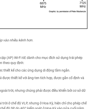
ập vào nhiều kênh hơn.
y cập (AP) Wi-Fi 6E dành cho mục đích sử dụng trái phép
n theo quy định:
ợc thiết kế cho các ứng dụng di động tầm ngắn.
được thiết kế với ăng-ten tích hợp, được gắn cố định và
goài trời, nhưng chúng phải được điều khiển bởi cơ sở dữ
trời ở chế độ VLP, nhưng ở Hoa Kỳ, hiện chỉ cho phép chế
t chế độ SP do AFC kiểm soát ở Hoa Kỳ vào nửa cuối năm