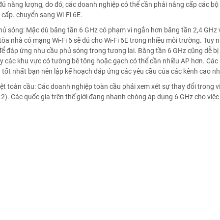
đủ năng lượng, do đó, các doanh nghiệp có thể cần phải nâng cấp các b
 cấp. chuyển sang Wi-Fi 6E.
hủ sóng: Mặc dù băng tần 6 GHz có phạm vi ngắn hơn băng tần 2,4 GHz 
tòa nhà có mạng Wi-Fi 6 sẽ đủ cho Wi-Fi 6E trong nhiều môi trường. Tuy nh
ể đáp ứng nhu cầu phủ sóng trong tương lai. Băng tần 6 GHz cũng dễ bị
ậy các khu vực có tường bê tông hoặc gạch có thể cần nhiều AP hơn. Các
y tốt nhất bạn nên lập kế hoạch đáp ứng các yêu cầu của các kênh cao nh
ệt toàn cầu: Các doanh nghiệp toàn cầu phải xem xét sự thay đổi trong v
2). Các quốc gia trên thế giới đang nhanh chóng áp dụng 6 GHz cho việc 