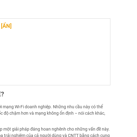
G
[
ẨN
]
E?
với mạng Wi-Fi doanh nghiệp.
Những nhu cầu này có thể
ốc độ chậm hơn và mạng không ổn định – nói cách khác,
cấp một giải pháp đáng hoan nghênh cho những vấn đề này.
 hóa trải nghiệm của cả người dùng và CNTT bằng cách cung