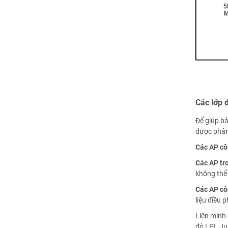
Các lớp 
Để giúp bả
được phân 
Các AP cô
Các AP tr
không thể
Các AP cô
liệu điều 
Liên minh 
độ LPI. Ju