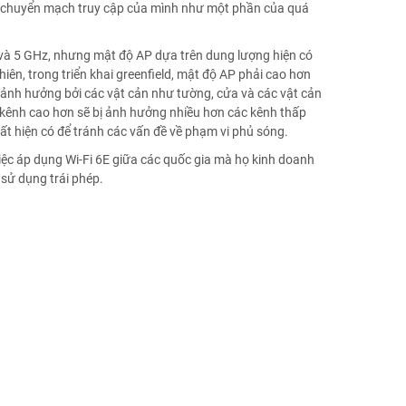
ộ chuyển mạch truy cập của mình như một phần của quá
và 5 GHz, nhưng mật độ AP dựa trên dung lượng hiện có
iên, trong triển khai greenfield, mật độ AP phải cao hơn
 ảnh hưởng bởi các vật cản như tường, cửa và các vật cản
 kênh cao hơn sẽ bị ảnh hưởng nhiều hơn các kênh thấp
ất hiện có để tránh các vấn đề về phạm vi phủ sóng.
iệc áp dụng Wi-Fi 6E giữa các quốc gia mà họ kinh doanh
sử dụng trái phép.