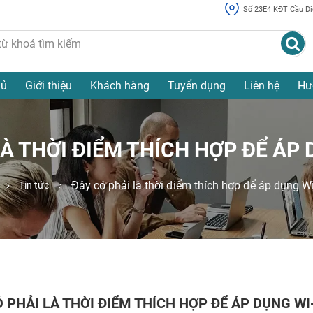
Số 23E4 KĐT Cầu Diễ
hủ
Giới thiệu
Khách hàng
Tuyển dụng
Liên hệ
Hư
À THỜI ĐIỂM THÍCH HỢP ĐỂ ÁP 
Đây có phải là thời điểm thích hợp để áp dụng Wi
Tin tức
 PHẢI LÀ THỜI ĐIỂM THÍCH HỢP ĐỂ ÁP DỤNG WI-