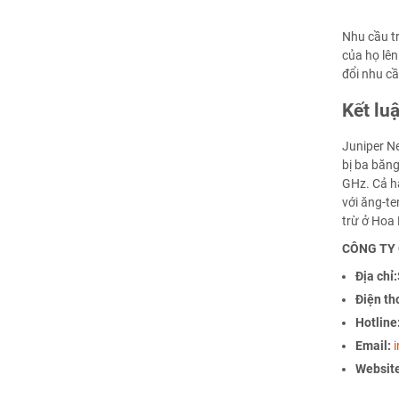
Nhu cầu t
của họ lên
đổi nhu cầ
Kết lu
Juniper N
bị ba băng
GHz.
Cả h
với ăng-te
trừ ở Hoa 
CÔNG TY 
Địa chỉ:
Điện th
Hotline
Email:
Websit