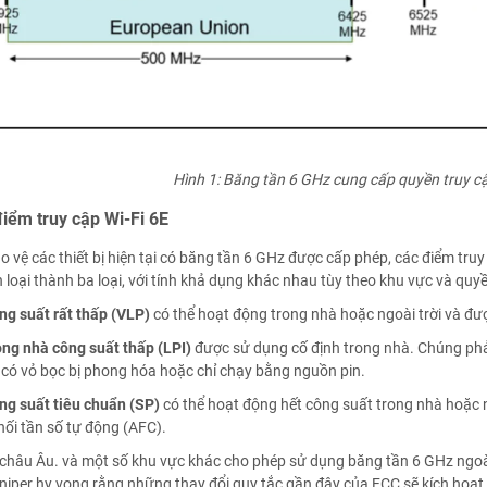
Hình 1: Băng tần 6 GHz cung cấp quyền truy c
điểm truy cập Wi-Fi 6E
o vệ các thiết bị hiện tại có băng tần 6 GHz được cấp phép, các điểm tru
loại thành ba loại, với tính khả dụng khác nhau tùy theo khu vực và quyề
ng suất rất thấp (VLP)
có thể hoạt động trong nhà hoặc ngoài trời và đư
ong nhà công suất thấp (LPI)
được sử dụng cố định trong nhà. Chúng phải 
 có vỏ bọc bị phong hóa hoặc chỉ chạy bằng nguồn pin.
ng suất tiêu chuẩn (SP)
có thể hoạt động hết công suất trong nhà hoặc n
phối tần số tự động (AFC).
châu Âu. và một số khu vực khác cho phép sử dụng băng tần 6 GHz ngoài 
niper hy vọng rằng những thay đổi quy tắc gần đây của FCC sẽ kích hoạ