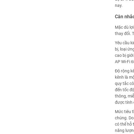
nay.
Cân nhắc
Mặc dù lợi
thay đổi. 
Yêu cầu ki
bị, loại ứ
cao bị giớ
AP Wi-Fi 6
Độ rộng kê
kênh là mộ
quy tắc cô
đến tốc độ
thông, miễ
được tính 
Mức tiêu t
chúng. Do 
có thể hỗ 
năng lượng