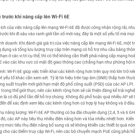
 trước khi nâng cấp lên Wi-Fi 6E
 ích của việc nâng cấp lên mạng Wi-Fi 6E đã được công nhận rộng rãi, như
Trước khi đi sâu vào ranh giới tần số mới này, đây là một số yếu tố mà mọ
nh doanh: Khi đánh giá giá trị của việc nâng cấp lên mạng Wi-Fi 6E, một tr
ng dụng và tổng lưu lượng truy cập trên mạng có hỗ trợ nhu cầu băng thô
i hạn ở các vị trí cụ thể, thì có thể không cần thiết phải nâng cấp mạng h
E vào các khu vực có mật độ giao thông cao (chẳng hạn như phòng hội n
nh: Wi-Fi 6E giúp việc triển khai các kênh rộng hơn trên quy mô lớn trở nê
t yếu tố khác cần xem xét. Tỷ lệ tín hiệu trên tạp âm (SNR) thấp hơn th
ng suất truyền mới giới hạn mật độ phổ công suất (PSD) của các AP LPI. 
 trong thế giới thực, nên các kênh rộng hơn sẽ cải thiện đáng kể trải ng
n là có đủ phổ tần để hỗ trợ chúng. Không đủ phổ hoặc quá nhiều AP sẽ l
đến để xác định xem liệu các kênh rộng hơn có hợp lý hay không và ở đâu
hụ năng lượng: Wi-Fi 6E AP thường có ba đài chuyên dụng (2,4, 5 và 6 GH
đó, các AP này tiêu thụ nhiều điện năng hơn và tỏa nhiều nhiệt hơn. Kiế
trợ mức tiêu thụ điện năng bổ sung và sẽ không khiến các thiết bị quá n
 cho các Điểm truy cập Wi-Fi, nên các bộ chuyển mạch PoE cũng phải hỗ