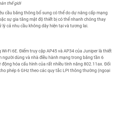
oàn thế giới
 yêu cầu băng thông bổ sung có thể do dự nâng cấp mạng
oặc sự gia tăng mật độ thiết bị có thể nhanh chóng thay
lý cả nhu cầu không dây hiện tại và tương lai.
Wi-Fi 6E.
Điểm truy cập AP45 và AP34 của Juniper là thiết
iệm người dùng và nhà điều hành mạng trong băng tần 6
ự động hóa cấu hình của rất nhiều tính năng 802.11ax.
Đối
à cho phép 6 GHz theo các quy tắc LPI thông thường (ngoại