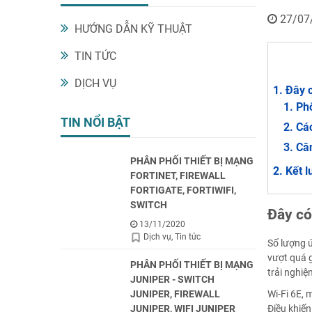
27/07
HƯỚNG DẪN KỸ THUẬT
TIN TỨC
DỊCH VỤ
Đây c
Ph
TIN NỔI BẬT
Các
Cân
PHÂN PHỐI THIẾT BỊ MẠNG
Kết l
FORTINET, FIREWALL
FORTIGATE, FORTIWIFI,
SWITCH
Đây có
13/11/2020
Dịch vụ
Tin tức
Số lượng ứ
vượt quá 
PHÂN PHỐI THIẾT BỊ MẠNG
trải nghi
JUNIPER - SWITCH
Wi-Fi 6E, 
JUNIPER, FIREWALL
Điều khiến
JUNIPER, WIFI JUNIPER