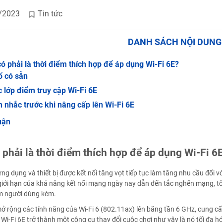
/2023
Tin tức
DANH SÁCH NỘI DUN
ó phải là thời điểm thích hợp để áp dụng Wi-Fi 6E?
ổ có sẵn
 lớp điểm truy cập Wi-Fi 6E
 nhắc trước khi nâng cấp lên Wi-Fi 6E
uận
 phải là thời điểm thích hợp để áp dụng Wi-Fi 6
ng dụng và thiết bị được kết nối tăng vọt tiếp tục làm tăng nhu cầu đối 
giới hạn của khả năng kết nối mạng ngày nay dẫn đến tắc nghẽn mạng, t
ệm người dùng kém.
mở rộng các tính năng của Wi-Fi 6 (802.11ax) lên băng tần 6 GHz, cung 
 Wi-Fi 6E trở thành một công cụ thay đổi cuộc chơi như vậy là nó tối đa