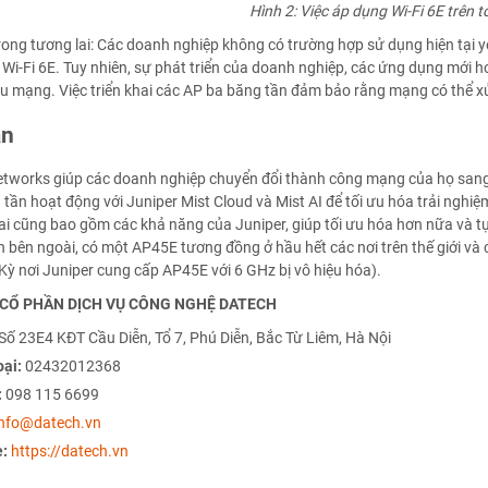
Hình 2: Việc áp dụng Wi-Fi 6E trên t
rong tương lai: Các doanh nghiệp không có trường hợp sử dụng hiện tại
 Wi-Fi 6E. Tuy nhiên, sự phát triển của doanh nghiệp, các ứng dụng mới h
u mạng. Việc triển khai các AP ba băng tần đảm bảo rằng mạng có thể xử 
ận
etworks giúp các doanh nghiệp chuyển đổi thành công mạng của họ sang 
 tần hoạt động với Juniper Mist Cloud và Mist AI để tối ưu hóa trải ngh
ai cũng bao gồm các khả năng của Juniper, giúp tối ưu hóa hơn nữa và t
n bên ngoài, có một AP45E tương đồng ở hầu hết các nơi trên thế giới v
Kỳ nơi Juniper cung cấp AP45E với 6 GHz bị vô hiệu hóa).
CỔ PHẦN DỊCH VỤ CÔNG NGHỆ DATECH
Số 23E4 KĐT Cầu Diễn, Tổ 7, Phú Diễn, Bắc Từ Liêm, Hà Nội
oại:
02432012368
:
098 115 6699
info@datech.vn
e:
https://datech.vn