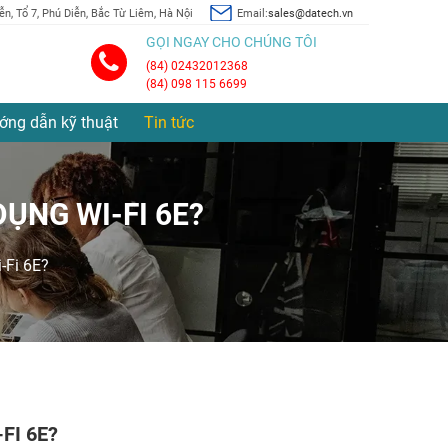
n, Tổ 7, Phú Diễn, Bắc Từ Liêm, Hà Nội
Email:
sales@datech.vn
GỌI NGAY CHO CHÚNG TÔI
(84) 02432012368
(84) 098 115 6699
ớng dẫn kỹ thuật
Tin tức
DỤNG WI-FI 6E?
-Fi 6E?
FI 6E?