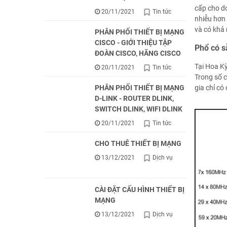
cấp cho d
20/11/2021
Tin tức
nhiễu hơn 
và có khả 
PHÂN PHỐI THIẾT BỊ MẠNG
CISCO - GIỚI THIỆU TẬP
Phổ có s
ĐOÀN CISCO, HÃNG CISCO
Tại Hoa K
20/11/2021
Tin tức
Trong số c
gia chỉ có
PHÂN PHỐI THIẾT BỊ MẠNG
D-LINK - ROUTER DLINK,
SWITCH DLINK, WIFI DLINK
20/11/2021
Tin tức
CHO THUÊ THIẾT BỊ MẠNG
13/12/2021
Dịch vụ
CÀI ĐẶT CẤU HÌNH THIẾT BỊ
MẠNG
13/12/2021
Dịch vụ