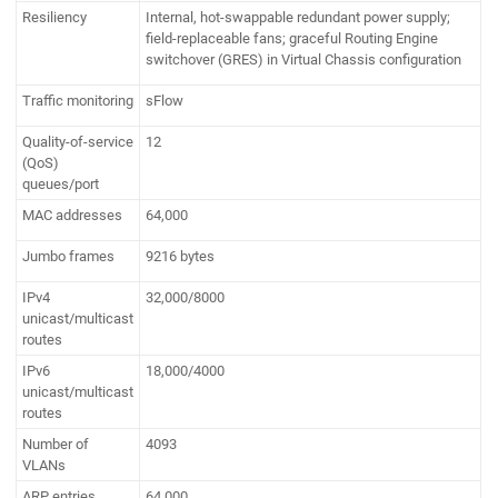
Resiliency
Internal, hot-swappable redundant power supply;
field-replaceable fans; graceful Routing Engine
switchover (GRES) in Virtual Chassis configuration
Traffic monitoring
sFlow
Quality-of-service
12
(QoS)
queues/port
MAC addresses
64,000
Jumbo frames
9216 bytes
IPv4
32,000/8000
unicast/multicast
routes
IPv6
18,000/4000
unicast/multicast
routes
Number of
4093
VLANs
ARP entries
64,000