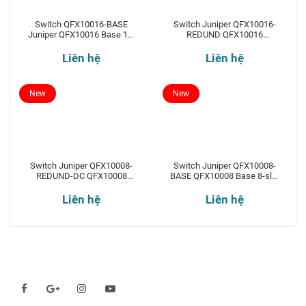
Switch QFX10016-BASE
Switch Juniper QFX10016-
Juniper QFX10016 Base 16-
REDUND QFX10016
slot chassis
Redundant 16-slot chassis
Liên hệ
Liên hệ
New
New
Switch Juniper QFX10008-
Switch Juniper QFX10008-
REDUND-DC QFX10008
BASE QFX10008 Base 8-slot
Redundant 8-slot chassis
chassis
Liên hệ
Liên hệ
Theo dõi chúng tôi qua: