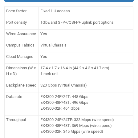
Form factor
Fixed 1 U access
Port density
1GbE and SFP+/QSFP+ uplink port options
Wired Assurance
Yes
Campus Fabrics
Virtual Chassis
Cloud Managed
Yes
Dimensions (W x
17.4 x 1.7 x 16.4 in (44.2 x 4.3 x 41.7 cm)
H x D)
1 rack unit
Backplane speed
320 Gbps (Virtual Chassis)
Data rate
EX4300-24P/24T: 448 Gbps
EX4300-48P/48T: 496 Gbps
EX4300-32F: 464 Gbps
Throughput
EX4300-24P/24TF: 333 Mpps (wire speed)
EX4300-48P/48T: 369 Mpps (wire speed)
EX4300-32F: 345 Mpps (wire speed)