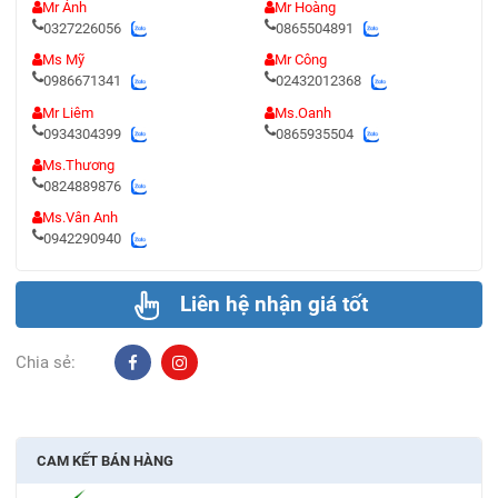
Mr Ánh
Mr Hoàng
0327226056
0865504891
Ms Mỹ
Mr Công
0986671341
02432012368
Mr Liêm
Ms.Oanh
0934304399
0865935504
Ms.Thương
0824889876
Ms.Vân Anh
0942290940
Liên hệ nhận giá tốt
Chia sẻ:
CAM KẾT BÁN HÀNG