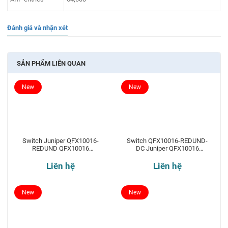
Đánh giá và nhận xét
SẢN PHẨM LIÊN QUAN
New
New
Switch Juniper QFX10016-
Switch QFX10016-REDUND-
REDUND QFX10016
DC Juniper QFX10016
Redundant 16-slot chassis
Redundant 16-slot chassis
Liên hệ
Liên hệ
New
New