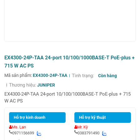
EX4300-24P-TAA 24-port 10/100/1000BASE-T PoE-plus +
715 W AC PS
Mã sản phẩm:
EX4300-24P-TAA
Tình trạng:
Còn hàng
Thương hiệu:
JUNIPER
EX4300-24P-TAA 24-port 10/100/1000BASE-T PoE-plus + 715
W AC PS
Hỗ trợ kinh doanh
Hỗ trợ kỹ thuật
Ms. Lan
Mr. Kỳ
0971156699
0383791490