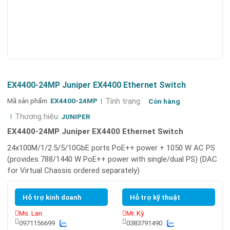
EX4400-24MP Juniper EX4400 Ethernet Switch
Mã sản phẩm:
EX4400-24MP
Tình trạng:
Còn hàng
Thương hiệu:
JUNIPER
EX4400-24MP Juniper EX4400 Ethernet Switch
24x100M/1/2.5/5/10GbE ports PoE++ power + 1050 W AC PS
(provides 788/1440 W PoE++ power with single/dual PS) (DAC
for Virtual Chassis ordered separately)
Hỗ trợ kinh doanh
Hỗ trợ kỹ thuật
Ms. Lan
Mr. Kỳ
0971156699
0383791490