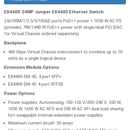
EX4400-24MP Juniper EX4400 Ethernet Switch
24x100M/1/2.5/5/10GbE ports PoE++ power + 1050 W AC PS
(provides 788/1440 W PoE++ power with single/dual PS) (DAC
for Virtual Chassis ordered separately)
Backplane
400 Gbps Virtual Chassis interconnect to combine up to 10
units as a single logical device
Extension Module Options
EX4400-EM-4S, 4 port SFP+
EX4400-EM-4Y, 4 port SFP28
Power Options
Power supplies: Autosensing; 100-120 V/200-240 V; 550 W,
1050 W, 1600 W AC AFO and 550 W AC AFI dual load sharing
hot-swappable internal redundant power supplies
Maximum current inrush: 30 amps