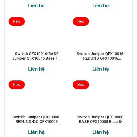
slot chassis
Liên hệ
Liên hệ
New
New
Switch QFX10016-BASE
Switch Juniper QFX10016-
Juniper QFX10016 Base 16-
REDUND QFX10016
slot chassis
Redundant 16-slot chassis
Liên hệ
Liên hệ
New
New
Switch Juniper QFX10008-
Switch Juniper QFX10008-
REDUND-DC QFX10008
BASE QFX10008 Base 8-
Redundant 8-slot chassis
slot chassis
Liên hệ
Liên hệ