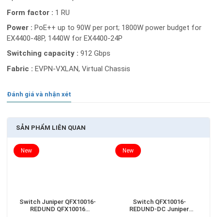
Form factor :
1 RU
Power :
PoE++ up to 90W per port; 1800W power budget for
EX4400-48P, 1440W for EX4400-24P
Switching capacity :
912 Gbps
Fabric :
EVPN-VXLAN, Virtual Chassis
Đánh giá và nhận xét
SẢN PHẨM LIÊN QUAN
New
New
Switch Juniper QFX10016-
Switch QFX10016-
REDUND QFX10016
REDUND-DC Juniper
Redundant 16-slot chassis
QFX10016 Redundant 16-