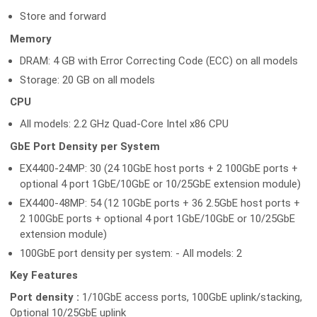
Store and forward
Memory
DRAM: 4 GB with Error Correcting Code (ECC) on all models
Storage: 20 GB on all models
CPU
All models: 2.2 GHz Quad-Core Intel x86 CPU
GbE Port Density per System
EX4400-24MP: 30 (24 10GbE host ports + 2 100GbE ports +
optional 4 port 1GbE/10GbE or 10/25GbE extension module)
EX4400-48MP: 54 (12 10GbE ports + 36 2.5GbE host ports +
2 100GbE ports + optional 4 port 1GbE/10GbE or 10/25GbE
extension module)
100GbE port density per system: - All models: 2
Key Features
Port density :
1/10GbE access ports, 100GbE uplink/stacking,
Optional 10/25GbE uplink