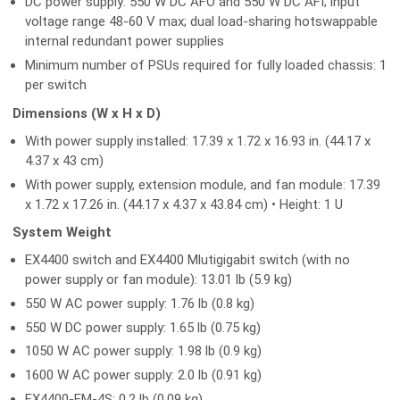
DC power supply: 550 W DC AFO and 550 W DC AFI; input
voltage range 48-60 V max; dual load-sharing hotswappable
internal redundant power supplies
Minimum number of PSUs required for fully loaded chassis: 1
per switch
Dimensions (W x H x D)
With power supply installed: 17.39 x 1.72 x 16.93 in. (44.17 x
4.37 x 43 cm)
With power supply, extension module, and fan module: 17.39
x 1.72 x 17.26 in. (44.17 x 4.37 x 43.84 cm) • Height: 1 U
System Weight
EX4400 switch and EX4400 Mlutigigabit switch (with no
power supply or fan module): 13.01 lb (5.9 kg)
550 W AC power supply: 1.76 lb (0.8 kg)
550 W DC power supply: 1.65 lb (0.75 kg)
1050 W AC power supply: 1.98 lb (0.9 kg)
1600 W AC power supply: 2.0 lb (0.91 kg)
EX4400-EM-4S: 0.2 lb (0.09 kg)