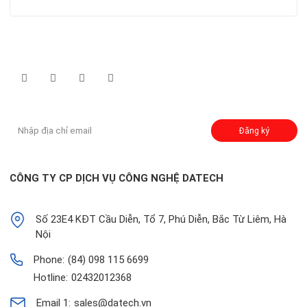
Theo dõi chúng tôi qua:
Đăng ký nhận thông báo:
Đăng ký
CÔNG TY CP DỊCH VỤ CÔNG NGHỆ DATECH
Số 23E4 KĐT Cầu Diễn, Tổ 7, Phú Diễn, Bắc Từ Liêm, Hà
Nội
Phone:
(84) 098 115 6699
Hotline:
02432012368
Email 1:
sales@datech.vn