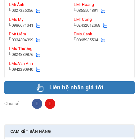
Mr Ánh
Mr Hoàng
0327226056
0865504891
Ms Mỹ
Mr Công
0986671341
02432012368
Mr Liêm
Ms.Oanh
0934304399
0865935504
Ms.Thương
0824889876
Ms.Vân Anh
0942290940
Liên hệ nhận giá tốt
Chia sẻ:
CAM KẾT BÁN HÀNG