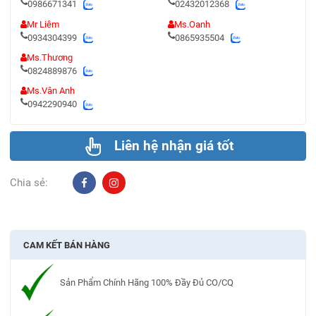
0986671341
02432012368
Mr Liêm
Ms.Oanh
0934304399
0865935504
Ms.Thương
0824889876
Ms.Vân Anh
0942290940
Liên hệ nhận giá tốt
Chia sẻ:
CAM KẾT BÁN HÀNG
Sản Phẩm Chính Hãng 100% Đầy Đủ CO/CQ