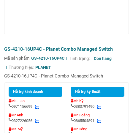
GS-4210-16UP4C - Planet Combo Managed Switch
Mã sản phẩm:
GS-4210-16UP4C
Tình trạng:
Còn hàng
Thương hiệu:
PLANET
GS-4210-16UP4C - Planet Combo Managed Switch
Hỗ trợ kinh doanh
Hỗ trợ kỹ thuật
Ms. Lan
Mr. Kỳ
0971156699
0383791490
Mr Ánh
Mr Hoàng
0327226056
0865504891
Ms Mỹ
Mr Công