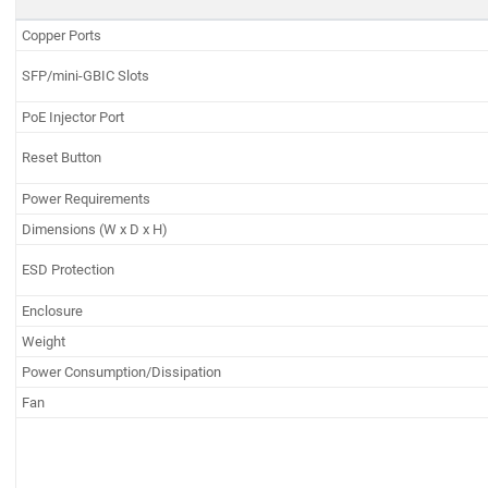
Copper Ports
SFP/mini-GBIC Slots
PoE Injector Port
Reset Button
Power Requirements
Dimensions (W x D x H)
ESD Protection
Enclosure
Weight
Power Consumption/Dissipation
Fan