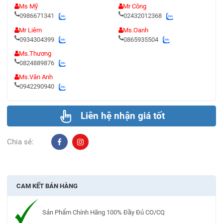
Ms Mỹ
Mr Công
0986671341
02432012368
Mr Liêm
Ms.Oanh
0934304399
0865935504
Ms.Thương
0824889876
Ms.Vân Anh
0942290940
Liên hệ nhận giá tốt
Chia sẻ:
CAM KẾT BÁN HÀNG
Sản Phẩm Chính Hãng 100% Đầy Đủ CO/CQ