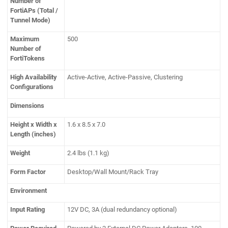
Number of
FortiAPs (Total /
Tunnel Mode)
Maximum
500
Number of
FortiTokens
High Availability
Active-Active, Active-Passive, Clustering
Configurations
Dimensions
Height x Width x
1.6 x 8.5 x 7.0
Length (inches)
Weight
2.4 lbs (1.1 kg)
Form Factor
Desktop/Wall Mount/Rack Tray
Environment
Input Rating
12V DC, 3A (dual redundancy optional)