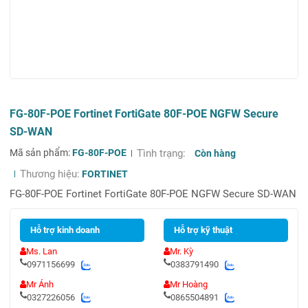
FG-80F-POE Fortinet FortiGate 80F-POE NGFW Secure
SD-WAN
Mã sản phẩm:
FG-80F-POE
Tình trạng:
Còn hàng
Thương hiệu:
FORTINET
FG-80F-POE Fortinet FortiGate 80F-POE NGFW Secure SD-WAN
Hỗ trợ kinh doanh
Hỗ trợ kỹ thuật
Ms. Lan
Mr. Kỳ
0971156699
0383791490
Mr Ánh
Mr Hoàng
0327226056
0865504891