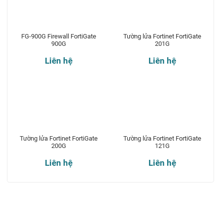
FG-900G Firewall FortiGate
Tường lửa Fortinet FortiGate
900G
201G
Liên hệ
Liên hệ
Tường lửa Fortinet FortiGate
Tường lửa Fortinet FortiGate
200G
121G
Liên hệ
Liên hệ
Theo dõi chúng tôi qua: