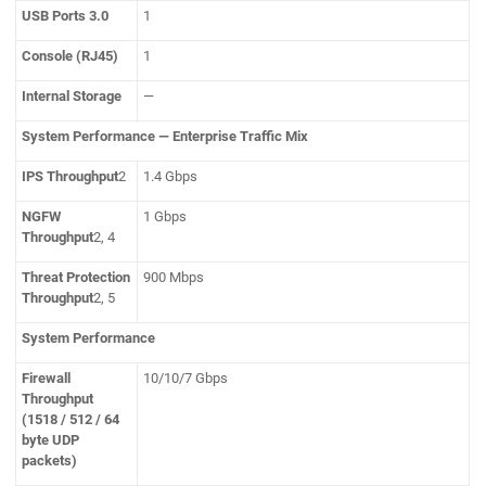
USB Ports 3.0
1
Console (RJ45)
1
Internal Storage
—
System Performance — Enterprise Traffic Mix
IPS Throughput
2
1.4 Gbps
NGFW
1 Gbps
Throughput
2, 4
Threat Protection
900 Mbps
Throughput
2, 5
System Performance
Firewall
10/10/7 Gbps
Throughput
(1518 / 512 / 64
byte UDP
packets)