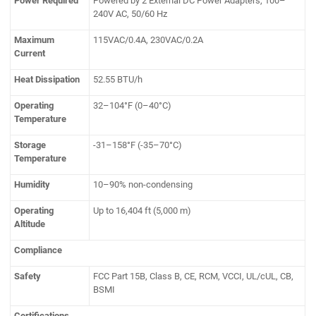
Power Required
Powered by 2 External DC Power Adapters, 100–
240V AC, 50/60 Hz
Maximum
115VAC/0.4A, 230VAC/0.2A
Current
Heat Dissipation
52.55 BTU/h
Operating
32–104°F (0–40°C)
Temperature
Storage
-31–158°F (-35–70°C)
Temperature
Humidity
10–90% non-condensing
Operating
Up to 16,404 ft (5,000 m)
Altitude
Compliance
Safety
FCC Part 15B, Class B, CE, RCM, VCCI, UL/cUL, CB,
BSMI
Certifications