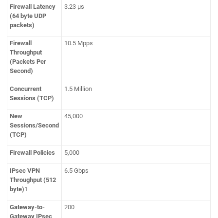
Firewall Latency
3.23 μs
(64 byte UDP
packets)
Firewall
10.5 Mpps
Throughput
(Packets Per
Second)
Concurrent
1.5 Million
Sessions (TCP)
New
45,000
Sessions/Second
(TCP)
Firewall Policies
5,000
IPsec VPN
6.5 Gbps
Throughput (512
byte)
1
Gateway-to-
200
Gateway IPsec