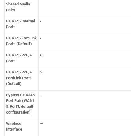
Shared Media
Pairs
GE RJ45 Internal
-
Ports
GE RJ45 FortiLink
-
Ports (Default)
GE RJ45 PoE/+
6
Ports
GE RJ45 PoE/+
2
FortiLink Ports
(Default)
Bypass GE RJ45
—
Port Pair (WAN1
& Port1, default
configuration)
Wireless
—
Interface