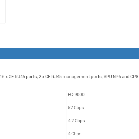
s, 16 x GE RJ45 ports, 2 x GE RJ45 management ports, SPU NP6 and CP
FG-900D
52 Gbps
4.2 Gbps
4 Gbps