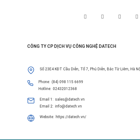
Theo dõi chúng tôi qua:
CÔNG TY CP DỊCH VỤ CÔNG NGHỆ DATECH
Số 23E4 KĐT Cầu Diễn, Tổ 7, Phú Diễn, Bắc Từ Liêm, Hà Nộ
Phone:
(84) 098 115 6699
Hotline:
02432012368
Email 1:
sales@datech.vn
Email 2:
info@datech.vn
Website:
https://datech.vn/