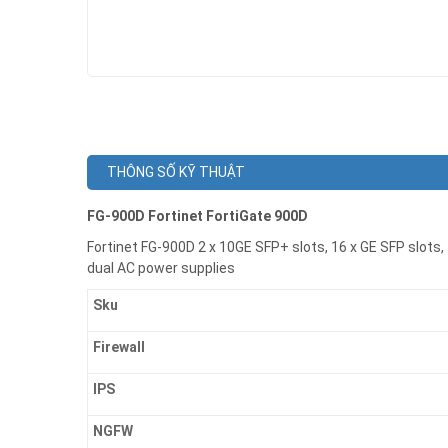
THÔNG SỐ KỸ THUẬT
FG-900D Fortinet FortiGate 900D
Fortinet FG-900D 2 x 10GE SFP+ slots, 16 x GE SFP slot
dual AC power supplies
Sku
Firewall
IPS
NGFW