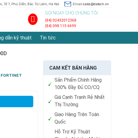
, Tổ 7, Phú Diễn, Bắc Từ Liêm, Hà Nội
Email:
sales@datech.vn
GỌI NGAY CHO CHÚNG TÔI
(84) 02432012368
(84) 098 115 6699
g dẫn kỹ thuật
Tin tức
00D
CAM KẾT BÁN HÀNG
FORTINET
Sản Phẩm Chính Hãng
100% Đầy Đủ CO/CQ
Giá Cạnh Tranh Rẻ Nhất
Thị Trường
Giao Hàng Trên Toàn
Quốc
Hỗ Trợ Kỹ Thuật