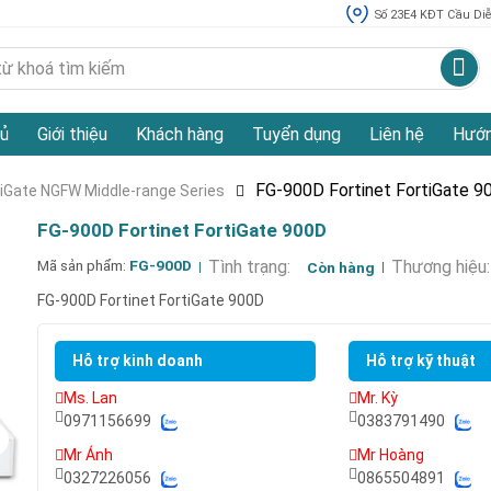
Số 23E4 KĐT Cầu Diễn
ủ
Giới thiệu
Khách hàng
Tuyển dụng
Liên hệ
Hướn
FG-900D Fortinet FortiGate 9
tiGate NGFW Middle-range Series
FG-900D Fortinet FortiGate 900D
Mã sản phẩm:
FG-900D
Tình trạng:
Thương hiệu:
Còn hàng
FG-900D Fortinet FortiGate 900D
Hỗ trợ kinh doanh
Hỗ trợ kỹ thuật
Ms. Lan
Mr. Kỳ
0971156699
0383791490
Mr Ánh
Mr Hoàng
0327226056
0865504891