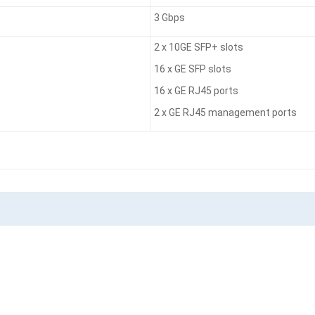
3 Gbps
2 x 10GE SFP+ slots
16 x GE SFP slots
16 x GE RJ45 ports
2 x GE RJ45 management ports