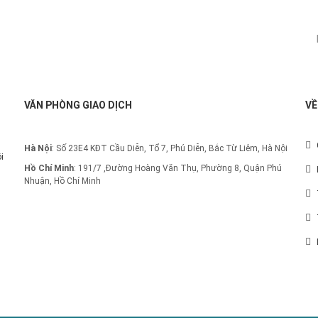
Đăng ký nhận thông báo:
VĂN PHÒNG GIAO DỊCH
VỀ
Hà Nội
: Số 23E4 KĐT Cầu Diễn, Tổ 7, Phú Diễn, Bắc Từ Liêm, Hà Nội
i
Hồ Chí Minh
:
191/7 ,Đường Hoàng Văn Thụ, Phường 8, Quận Phú
Nhuận, Hồ Chí Minh