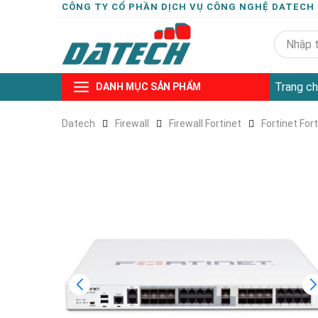
CÔNG TY CỔ PHẦN DỊCH VỤ CÔNG NGHỆ DATECH
Trang ch
DANH MỤC SẢN PHẨM
Datech
Firewall
Firewall Fortinet
Fortinet For