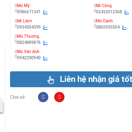
Ms Mỹ
Mr Công
0986671341
02432012368
Mr Liêm
Ms.Oanh
0934304399
0865935504
Ms.Thương
0824889876
Ms.Vân Anh
0942290940
Liên hệ nhận giá tố
Chia sẻ: