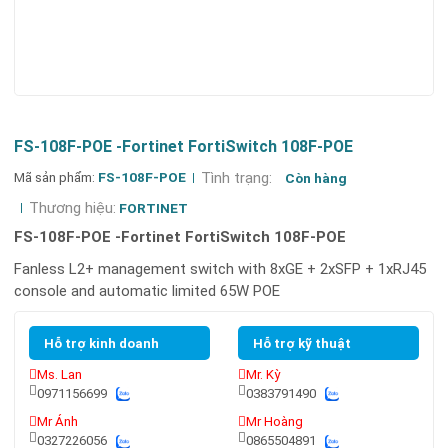
FS-108F-POE -Fortinet FortiSwitch 108F-POE
Mã sản phẩm:
FS-108F-POE
Tình trạng:
Còn hàng
Thương hiệu:
FORTINET
FS-108F-POE -Fortinet FortiSwitch 108F-POE
Fanless L2+ management switch with 8xGE + 2xSFP + 1xRJ45
console and automatic limited 65W POE
Hỗ trợ kinh doanh
Hỗ trợ kỹ thuật
Ms. Lan
Mr. Kỳ
0971156699
0383791490
Mr Ánh
Mr Hoàng
0327226056
0865504891