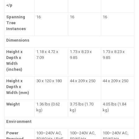
</p
Spanning
16
16
16
Tree
Instances
Dimensions
Height x
1.18 x 4.72 x
1.73 x 8.23 x
1.73 x 8.23 x
Depth x
7.09
9.85
9.85
Width
(inches)
Height x
30 x 120 x 180
44 x 209 x 250
44 x 209 x 250
Depth x
Width (mm)
Weight
1.36 lbs (0.62
3.75 lbs (1.70
4.05 lbs (1.84
kg)
kg)
kg)
Environment
Power
100–240V AC,
100–240V AC,
100–240V AC,
Required
50/60 Hz / PoE-
50/60 Hz
50/60 Hz