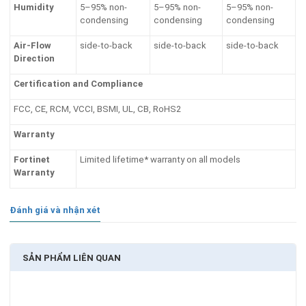
Humidity
5–95% non-
5–95% non-
5–95% non-
condensing
condensing
condensing
Air-Flow
side-to-back
side-to-back
side-to-back
Direction
Certification and Compliance
FCC, CE, RCM, VCCI, BSMI, UL, CB, RoHS2
Warranty
Fortinet
Limited lifetime* warranty on all models
Warranty
Đánh giá và nhận xét
SẢN PHẨM LIÊN QUAN