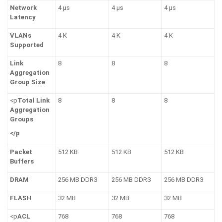
Network
4 μs
4 μs
4 μs
Latency
VLANs
4 K
4 K
4 K
Supported
Link
8
8
8
Aggregation
Group Size
<p
Total Link
8
8
8
Aggregation
Groups
</p
Packet
512 KB
512 KB
512 KB
Buffers
DRAM
256 MB DDR3
256 MB DDR3
256 MB DDR3
FLASH
32 MB
32 MB
32 MB
<p
ACL
768
768
768