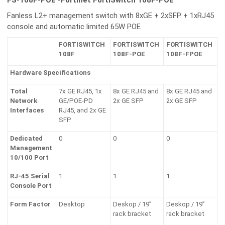
Fanless L2+ management switch with 8xGE + 2xSFP + 1xRJ45
console and automatic limited 65W POE
FORTISWITCH
FORTISWITCH
FORTISWITCH
108F
108F-POE
108F-FPOE
Hardware Specifications
Total
7x GE RJ45, 1x
8x GE RJ45 and
8x GE RJ45 and
Network
GE/POE-PD
2x GE SFP
2x GE SFP
Interfaces
RJ45, and 2x GE
SFP
Dedicated
0
0
0
Management
10/100 Port
RJ-45 Serial
1
1
1
Console Port
Form Factor
Desktop
Deskop / 19”
Deskop / 19”
rack bracket
rack bracket