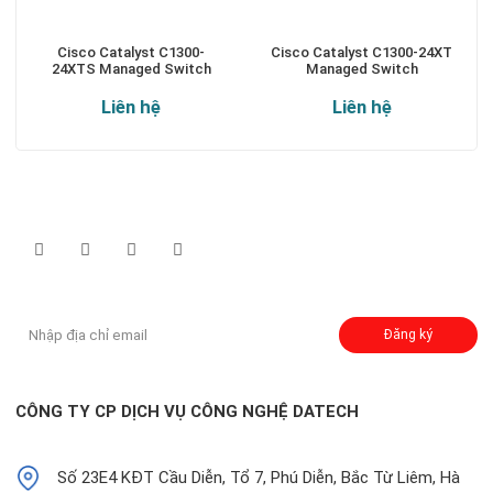
Cisco Catalyst C1300-
Cisco Catalyst C1300-24XT
24XTS Managed Switch
Managed Switch
Liên hệ
Liên hệ
Theo dõi chúng tôi qua:
Đăng ký nhận thông báo:
Đăng ký
CÔNG TY CP DỊCH VỤ CÔNG NGHỆ DATECH
Số 23E4 KĐT Cầu Diễn, Tổ 7, Phú Diễn, Bắc Từ Liêm, Hà