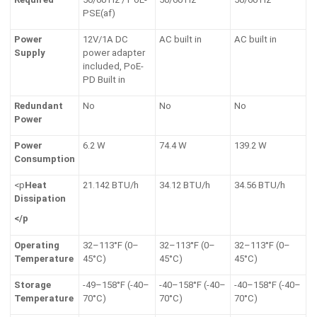
PSE(af)
Power
12V/1A DC
AC built in
AC built in
Supply
power adapter
included, PoE-
PD Built in
Redundant
No
No
No
Power
Power
6.2 W
74.4 W
139.2 W
Consumption
<p
Heat
21.142 BTU/h
34.12 BTU/h
34.56 BTU/h
Dissipation
</p
Operating
32–113°F (0–
32–113°F (0–
32–113°F (0–
Temperature
45°C)
45°C)
45°C)
Storage
-49–158°F (-40–
-40–158°F (-40–
-40–158°F (-40–
Temperature
70°C)
70°C)
70°C)