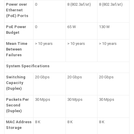
Power over
0
8 (802.3af/at)
8 (802.3af/at)
Ethernet
(PoE) Ports
PoE Power
0
65 W
130 W
Budget
Mean Time
> 10 years
> 10 years
> 10 years
Between
Failures
System Specifications
Switching
20 Gbps
20 Gbps
20 Gbps
Capacity
(Duplex)
Packets Per
30 Mpps
30 Mpps
30 Mpps
Second
(Duplex)
MAC Address
8 K
8 K
8 K
Storage