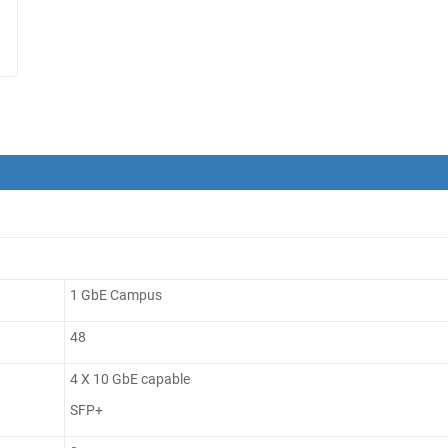
1 GbE Campus
48
4 X 10 GbE capable
SFP+