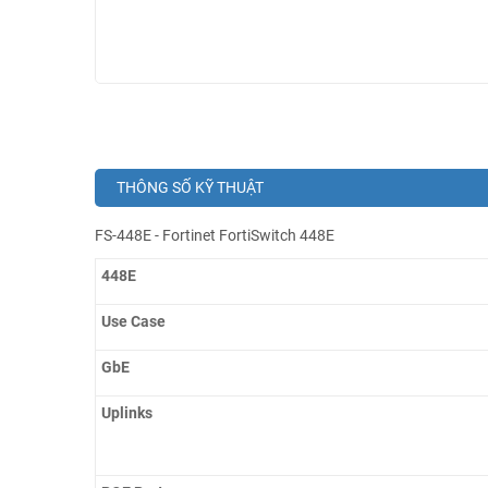
THÔNG SỐ KỸ THUẬT
FS-448E - Fortinet FortiSwitch 448E
448E
Use Case
GbE
Uplinks