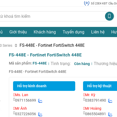
Số 23E4 KĐT Cầu Diễ
hủ
Giới thiệu
Khách hàng
Tuyển dụng
Liên hệ
Hư
FS-448E - Fortinet FortiSwitch 448E
0 Series
FS-448E - Fortinet FortiSwitch 448E
Mã sản phẩm:
FS-448E
Tình trạng:
Thương hiệu
Còn hàng
FS-448E - Fortinet FortiSwitch 448E
Hỗ trợ kinh doanh
Hỗ trợ kỹ thuật
Ms. Lan
Mr. Kỳ
0971156699
0383791490
Mr Ánh
Mr Hoàng
0327226056
0865504891