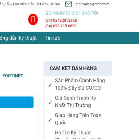
n, Tổ 7, Phú Diễn, Bắc Từ Liêm, Hà Nội
Email:
sales@datech.vn
GỌI NGAY CHO CHÚNG TÔI
(84) 02432012368
(84) 098 115 6699
ớng dẫn kỹ thuật
Tin tức
CAM KẾT BÁN HÀNG
:
FORTINET
Sản Phẩm Chính Hãng
100% Đầy Đủ CO/CQ
Giá Cạnh Tranh Rẻ
Nhất Thị Trường
Giao Hàng Trên Toàn
Quốc
Hỗ Trợ Kỹ Thuật