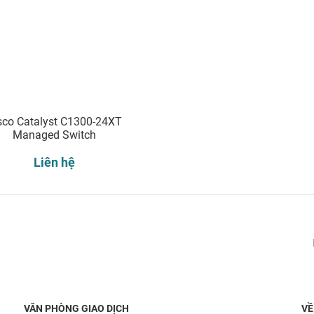
sco Catalyst C1300-24XT
Managed Switch
Liên hệ
Đăng ký nhận thông báo:
VĂN PHÒNG GIAO DỊCH
VỀ