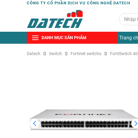
CÔNG TY CỔ PHẦN DỊCH VỤ CÔNG NGHỆ DATECH
Trang c
DANH MỤC SẢN PHẨM
Datech
Switch
Fortinet switchs
FortiSwitch 40