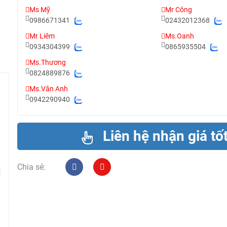
Ms Mỹ
Mr Công
0986671341
02432012368
Mr Liêm
Ms.Oanh
0934304399
0865935504
Ms.Thương
0824889876
Ms.Vân Anh
0942290940
Liên hệ nhận giá tố
Chia sẻ: