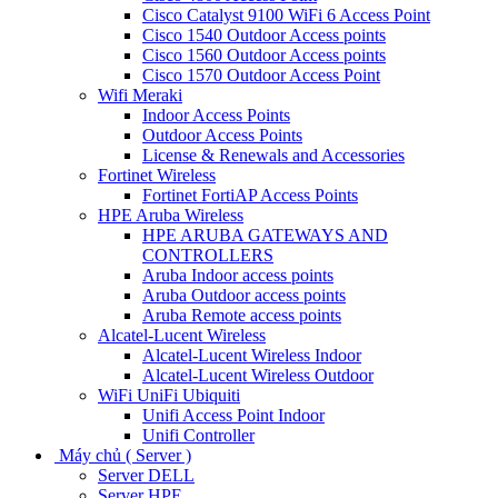
Cisco Catalyst 9100 WiFi 6 Access Point
Cisco 1540 Outdoor Access points
Cisco 1560 Outdoor Access points
Cisco 1570 Outdoor Access Point
Wifi Meraki
Indoor Access Points
Outdoor Access Points
License & Renewals and Accessories
Fortinet Wireless
Fortinet FortiAP Access Points
HPE Aruba Wireless
HPE ARUBA GATEWAYS AND
CONTROLLERS
Aruba Indoor access points
Aruba Outdoor access points
Aruba Remote access points
Alcatel-Lucent Wireless
Alcatel-Lucent Wireless Indoor
Alcatel-Lucent Wireless Outdoor
WiFi UniFi Ubiquiti
Unifi Access Point Indoor
Unifi Controller
Máy chủ ( Server )
Server DELL
Server HPE