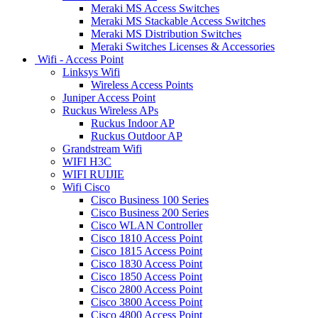
Meraki MS Access Switches
Meraki MS Stackable Access Switches
Meraki MS Distribution Switches
Meraki Switches Licenses & Accessories
Wifi - Access Point
Linksys Wifi
Wireless Access Points
Juniper Access Point
Ruckus Wireless APs
Ruckus Indoor AP
Ruckus Outdoor AP
Grandstream Wifi
WIFI H3C
WIFI RUIJIE
Wifi Cisco
Cisco Business 100 Series
Cisco Business 200 Series
Cisco WLAN Controller
Cisco 1810 Access Point
Cisco 1815 Access Point
Cisco 1830 Access Point
Cisco 1850 Access Point
Cisco 2800 Access Point
Cisco 3800 Access Point
Cisco 4800 Access Point