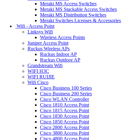
Meraki MS Access Switches
Meraki MS Stackable Access Switches
Meraki MS Distribution Switches
Meraki Switches Licenses & Accessories
Wifi - Access Point
Linksys Wifi
Wireless Access Points
Juniper Access Point
Ruckus Wireless APs
Ruckus Indoor AP
Ruckus Outdoor AP
Grandstream Wifi
WIFI H3C
WIFI RUIJIE
Wifi Cisco
Cisco Business 100 Series
Cisco Business 200 Series
Cisco WLAN Controller
Cisco 1810 Access Point
Cisco 1815 Access Point
Cisco 1830 Access Point
Cisco 1850 Access Point
Cisco 2800 Access Point
Cisco 3800 Access Point
Cisco 4800 Access Point