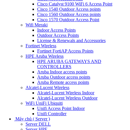
Cisco Catalyst 9100 WiFi 6 Access Point
Cisco 1540 Outdoor Access points
Cisco 1560 Outdoor Access points
Cisco 1570 Outdoor Access Point
Wifi Meraki
Indoor Access Points
Outdoor Access Points
License & Renewals and Accessories
Fortinet Wireless
Fortinet FortiAP Access Points
HPE Aruba Wireless
HPE ARUBA GATEWAYS AND
CONTROLLERS
Aruba Indoor access points
Aruba Outdoor access points
Aruba Remote access points
Alcatel-Lucent Wireless
Alcatel-Lucent Wireless Indoor
Alcatel-Lucent Wireless Outdoor
WiFi UniFi Ubiquiti
Unifi Access Point Indoor
Unifi Controller
Máy chủ ( Server )
Server DELL
Server HPE