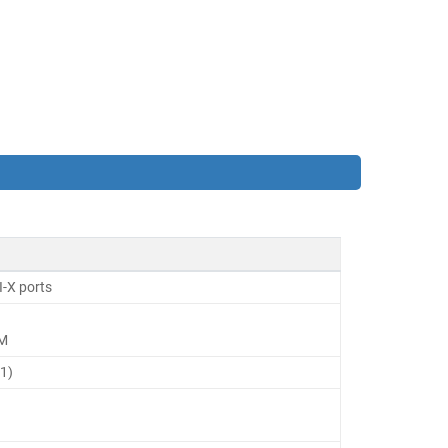
-X ports
DM
 1)