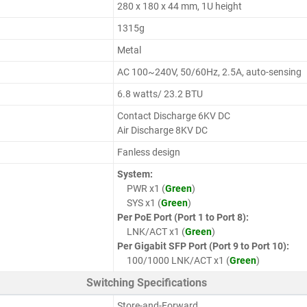
280 x 180 x 44 mm, 1U height
1315g
Metal
AC 100~240V, 50/60Hz, 2.5A, auto-sensing
6.8 watts/ 23.2 BTU
Contact Discharge 6KV DC
Air Discharge 8KV DC
Fanless design
System:
PWR x1 (
Green
)
SYS x1 (
Green
)
Per PoE Port (Port 1 to Port 8):
LNK/ACT x1 (
Green
)
Per Gigabit SFP Port (Port 9 to Port 10):
100/1000 LNK/ACT x1 (
Green
)
Switching Specifications
Store-and-Forward