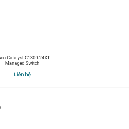
sco Catalyst C1300-24XT
Managed Switch
Liên hệ
Đăng ký nhận thông báo: