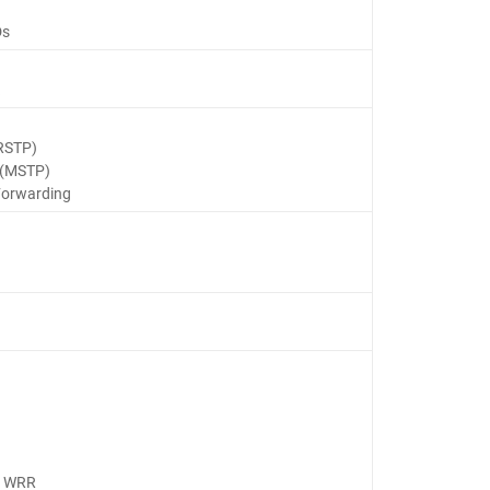
Ds
(RSTP)
l (MSTP)
Forwarding
nd WRR