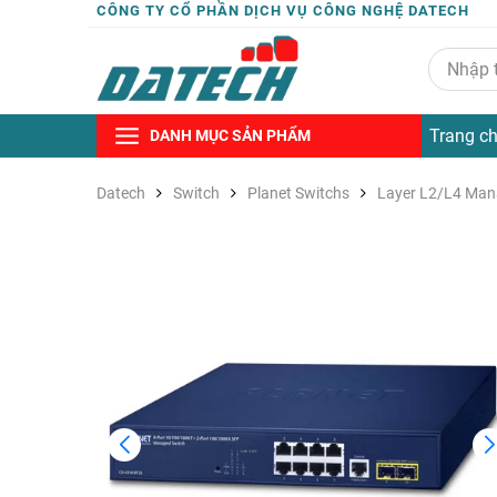
CÔNG TY CỔ PHẦN DỊCH VỤ CÔNG NGHỆ DATECH
Trang c
DANH MỤC SẢN PHẨM
Datech
Switch
Planet Switchs
Layer L2/L4 Man