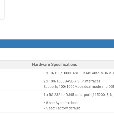
Hardware Specifications
8 x 10/100/1000BASE-T RJ45 Auto-MDI/MDI
2 x 100/1000BASE-X SFP interfaces
Supports 100/1000Mbps dual mode and D
1 x RS-232-to-RJ45 serial port (115200, 8, N,
< 5 sec: System reboot
> 5 sec: Factory default