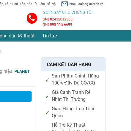
n, Tổ 7, Phú Diễn, Bắc Từ Liêm, Hà Nội
Email:
sales@datech.vn
GỌI NGAY CHO CHÚNG TÔI
(84) 02432012368
(84) 098 115 6699
ớng dẫn kỹ thuật
Tin tức
h
CAM KẾT BÁN HÀNG
 hiệu:
PLANET
Sản Phẩm Chính Hãng
100% Đầy Đủ CO/CQ
Giá Cạnh Tranh Rẻ
Nhất Thị Trường
Giao Hàng Trên Toàn
Quốc
Hỗ Trợ Kỹ Thuật