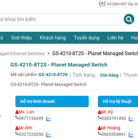
Số 23E4 KĐT Cầu Diễ
hủ
Giới thiệu
Khách hàng
Tuyển dụng
Liên hệ
Hư
GS-4210-8T2S - Planet Managed Switc
aged Ethernet Switches
GS-4210-8T2S - Planet Managed Switch
Mã sản phẩm:
GS-4210-8T2S
Tình trạng:
Thương
Còn hàng
GS-4210-8T2S - Planet Managed Switch
Hỗ trợ kinh doanh
Hỗ trợ kỹ thuật
Ms. Lan
Mr. Kỳ
0971156699
0383791490
Mr Ánh
Mr Hoàng
0327226056
0865504891