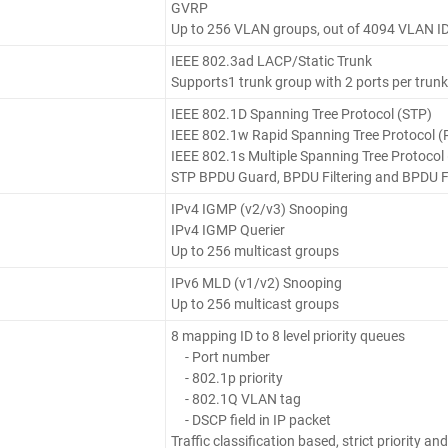
GVRP
Up to 256 VLAN groups, out of 4094 VLAN I
IEEE 802.3ad LACP/Static Trunk
Supports1 trunk group with 2 ports per trunk
IEEE 802.1D Spanning Tree Protocol (STP)
IEEE 802.1w Rapid Spanning Tree Protocol 
IEEE 802.1s Multiple Spanning Tree Protoco
STP BPDU Guard, BPDU Filtering and BPDU 
IPv4 IGMP (v2/v3) Snooping
IPv4 IGMP Querier
Up to 256 multicast groups
IPv6 MLD (v1/v2) Snooping
Up to 256 multicast groups
8 mapping ID to 8 level priority queues
- Port number
- 802.1p priority
- 802.1Q VLAN tag
- DSCP field in IP packet
Traffic classification based, strict priority a