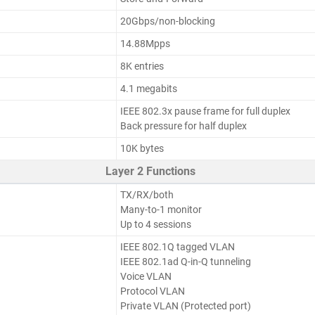
20Gbps/non-blocking
14.88Mpps
8K entries
4.1 megabits
IEEE 802.3x pause frame for full duplex
Back pressure for half duplex
10K bytes
Layer 2 Functions
TX/RX/both
Many-to-1 monitor
Up to 4 sessions
IEEE 802.1Q tagged VLAN
IEEE 802.1ad Q-in-Q tunneling
Voice VLAN
Protocol VLAN
Private VLAN (Protected port)