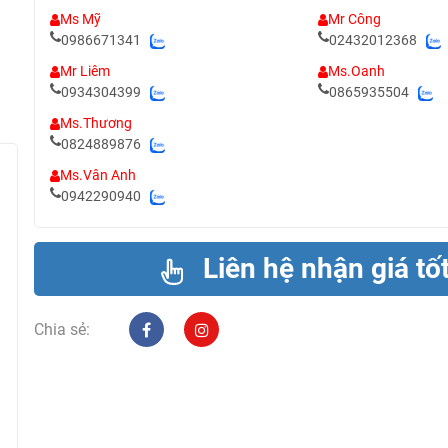
Ms Mỹ
Mr Công
0986671341
02432012368
Mr Liêm
Ms.Oanh
0934304399
0865935504
Ms.Thương
0824889876
Ms.Vân Anh
0942290940
Liên hệ nhận giá tố
Chia sẻ: