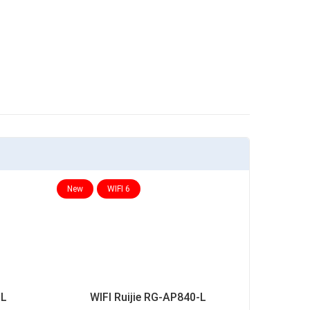
New
WIFI 6
-L
WIFI Ruijie RG-AP840-L