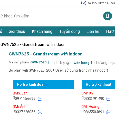
Số 23E4 KĐT Cầu Diễn
ủ
Giới thiệu
Khách hàng
Tuyển dụng
Liên hệ
Hướn
GWN7625 - Grandstream wifi indoor
GWN7625 - Grandstream wifi indoor
Mã sản phẩm:
GWN7625
Tình trạng:
Thương hiệu
Còn hàng
Bộ phát wifi GWN7625, 200+ User, sử dụng trong nhà (Indoor)
Hỗ trợ kinh doanh
Hỗ trợ kỹ thuật
Ms. Lan
Mr. Kỳ
0971156699
0383791490
Mr Ánh
Mr Hoàng
0327226056
0865504891