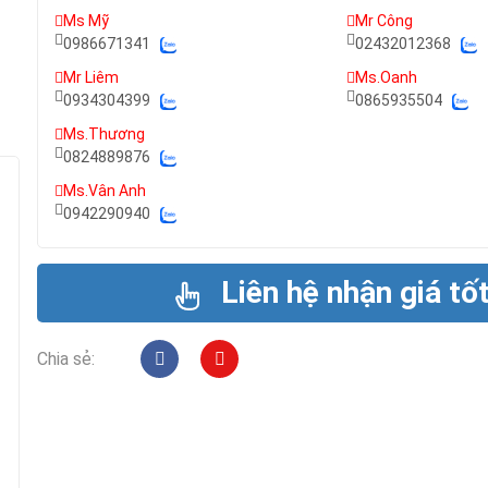
Ms Mỹ
Mr Công
0986671341
02432012368
Mr Liêm
Ms.Oanh
0934304399
0865935504
Ms.Thương
0824889876
Ms.Vân Anh
0942290940
Liên hệ nhận giá tố
Chia sẻ: