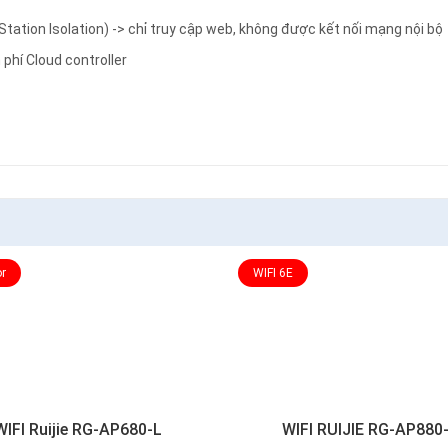
n/Station Isolation) -> chỉ truy cập web, không được kết nối mạng nội bộ
 phí Cloud controller
r
WIFI 6E
WIFI Ruijie RG-AP680-L
WIFI RUIJIE RG-AP880