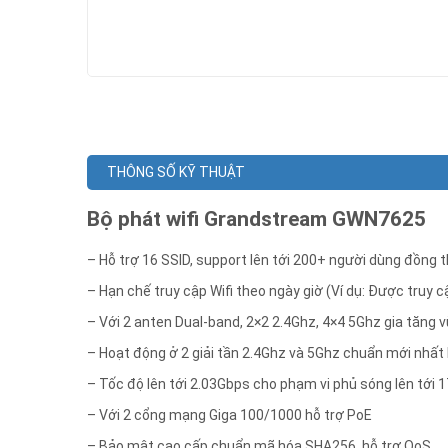
THÔNG SỐ KỸ THUẬT
Bộ phát wifi Grandstream GWN7625
– Hỗ trợ 16 SSID, support lên tới 200+ người dùng đồng t
– Hạn chế truy cập Wifi theo ngày giờ (Ví dụ: Được truy cậ
– Với 2 anten Dual-band, 2×2 2.4Ghz, 4×4 5Ghz
gia tăng v
– Hoạt động ở 2 giải tần 2.4Ghz và 5Ghz chuẩn mới nhất
– Tốc độ lên tới 2.03Gbps cho phạm vi phủ sóng lên tới 
– Với 2 cổng mạng Giga 100/1000 hỗ trợ PoE
– Bảo mật cao cấp chuẩn mã hóa SHA256, hỗ trợ QoS