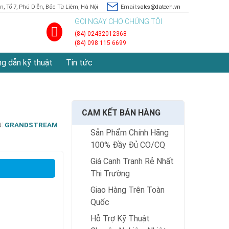
, Tổ 7, Phú Diễn, Bắc Từ Liêm, Hà Nội
Email:
sales@datech.vn
GỌI NGAY CHO CHÚNG TÔI
(84) 02432012368
(84) 098 115 6699
g dẫn kỹ thuật
Tin tức
CAM KẾT BÁN HÀNG
:
GRANDSTREAM
Sản Phẩm Chính Hãng
100% Đầy Đủ CO/CQ
Giá Cạnh Tranh Rẻ Nhất
Thị Trường
Giao Hàng Trên Toàn
Quốc
Hỗ Trợ Kỹ Thuật