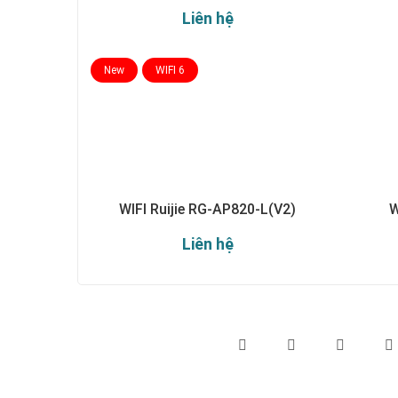
Liên hệ
New
WIFI 6
WIFI Ruijie RG-AP820-L(V2)
W
Liên hệ
Theo dõi chúng tôi qua: