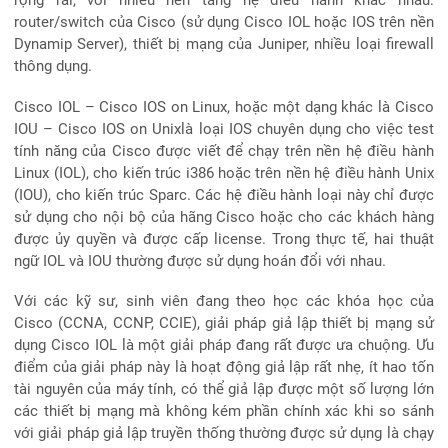
router/switch của Cisco (sử dụng Cisco IOL hoặc IOS trên nền
Dynamip Server), thiết bị mạng của Juniper, nhiều loại firewall
thông dụng.
Cisco IOL – Cisco IOS on Linux, hoặc một dạng khác là Cisco
IOU – Cisco IOS on Unixlà loại IOS chuyên dụng cho việc test
tính năng của Cisco được viết để chạy trên nền hệ điều hành
Linux (IOL), cho kiến trúc i386 hoặc trên nền hệ điều hành Unix
(IOU), cho kiến trúc Sparc. Các hệ điều hành loại này chỉ được
sử dụng cho nội bộ của hãng Cisco hoặc cho các khách hàng
được ủy quyền và được cấp license. Trong thực tế, hai thuật
ngữ IOL và IOU thường được sử dụng hoán đổi với nhau.
Với các kỹ sư, sinh viên đang theo học các khóa học của
Cisco (CCNA, CCNP, CCIE), giải pháp giả lập thiết bị mạng sử
dụng Cisco IOL là một giải pháp đang rất được ưa chuộng. Ưu
điểm của giải pháp này là hoạt động giả lập rất nhẹ, ít hao tốn
tài nguyên của máy tính, có thể giả lập được một số lượng lớn
các thiết bị mạng mà không kém phần chính xác khi so sánh
với giải pháp giả lập truyền thống thường được sử dụng là chạy