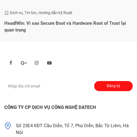
Dịch vụ
Tin tức
Hướng dẫn kỹ thuật
HeadlWin: Vì sao Secure Boot và Hardware Root of Trust lại
Lỗ
quan trọng
Theo dõi chúng tôi qua:
Đăng ký nhận thông báo:
Đăng ký
CÔNG TY CP DỊCH VỤ CÔNG NGHỆ DATECH
Số 23E4 KĐT Cầu Diễn, Tổ 7, Phú Diễn, Bắc Từ Liêm, Hà
Nội