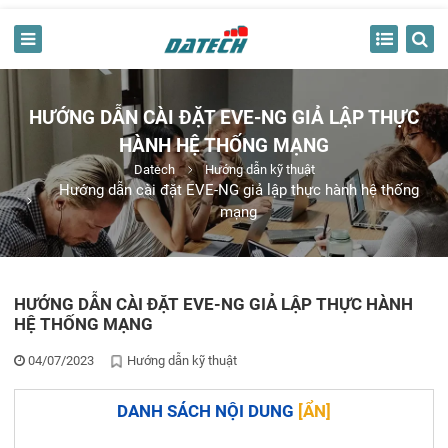
HƯỚNG DẪN CÀI ĐẶT EVE-NG GIẢ LẬP THỰC
HÀNH HỆ THỐNG MẠNG
Datech
Hướng dẫn kỹ thuật
Hướng dẫn cài đặt EVE-NG giả lập thực hành hệ thống
mạng
HƯỚNG DẪN CÀI ĐẶT EVE-NG GIẢ LẬP THỰC HÀNH
HỆ THỐNG MẠNG
04/07/2023
Hướng dẫn kỹ thuật
DANH SÁCH NỘI DUNG
[
ẨN
]