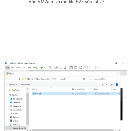
- Vào VMWare và mở file EVE vừa tải về: