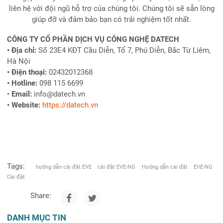
liên hệ với đội ngũ hỗ trợ của chúng tôi. Chúng tôi sẽ sẵn lòng
giúp đỡ và đảm bảo bạn có trải nghiệm tốt nhất.
CÔNG TY CỔ PHẦN DỊCH VỤ CÔNG NGHỆ DATECH
• Địa chỉ:
Số 23E4 KĐT Cầu Diễn, Tổ 7, Phú Diễn, Bắc Từ Liêm,
Hà Nội
• Điện thoại:
02432012368
• Hotline:
098 115 6699
•
Email:
info@datech.vn
• Website:
https://datech.vn
Tags:
hướng dẫn cài đặt EVE
cài đặt EVE-NG
Hướng dẫn cài đặt
EVE-NG
Cài đặt
Share:
DANH MỤC TIN