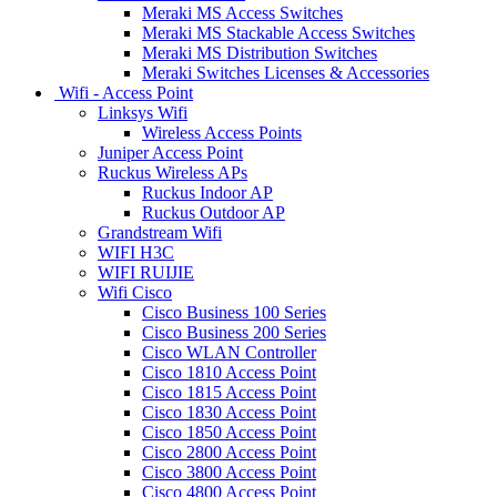
Meraki MS Access Switches
Meraki MS Stackable Access Switches
Meraki MS Distribution Switches
Meraki Switches Licenses & Accessories
Wifi - Access Point
Linksys Wifi
Wireless Access Points
Juniper Access Point
Ruckus Wireless APs
Ruckus Indoor AP
Ruckus Outdoor AP
Grandstream Wifi
WIFI H3C
WIFI RUIJIE
Wifi Cisco
Cisco Business 100 Series
Cisco Business 200 Series
Cisco WLAN Controller
Cisco 1810 Access Point
Cisco 1815 Access Point
Cisco 1830 Access Point
Cisco 1850 Access Point
Cisco 2800 Access Point
Cisco 3800 Access Point
Cisco 4800 Access Point