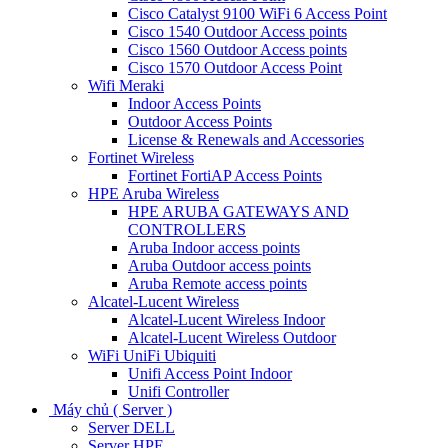
Cisco Catalyst 9100 WiFi 6 Access Point
Cisco 1540 Outdoor Access points
Cisco 1560 Outdoor Access points
Cisco 1570 Outdoor Access Point
Wifi Meraki
Indoor Access Points
Outdoor Access Points
License & Renewals and Accessories
Fortinet Wireless
Fortinet FortiAP Access Points
HPE Aruba Wireless
HPE ARUBA GATEWAYS AND
CONTROLLERS
Aruba Indoor access points
Aruba Outdoor access points
Aruba Remote access points
Alcatel-Lucent Wireless
Alcatel-Lucent Wireless Indoor
Alcatel-Lucent Wireless Outdoor
WiFi UniFi Ubiquiti
Unifi Access Point Indoor
Unifi Controller
Máy chủ ( Server )
Server DELL
Server HPE