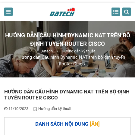
HƯỚNG DẪN CẤU HÌNH DYNAMIC NAT TRÊN BỘ
ĐỊNH TUYẾN ROUTER CISCO
Datech
Hướng dẫn kỹ thuật
Hướng dẫn Cấu hình Dynamic NAT trên bộ định tuyến
Router Cisco
HƯỚNG DẪN CẤU HÌNH DYNAMIC NAT TRÊN BỘ ĐỊNH
TUYẾN ROUTER CISCO
11/10/2023
Hướng dẫn kỹ thuật
DANH SÁCH NỘI DUNG
[
ẨN
]