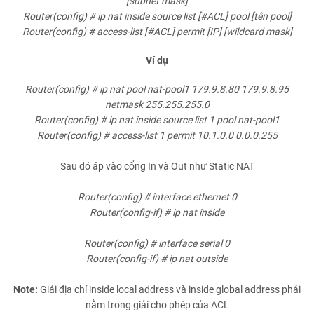
[subnet mask]
Router(config) # ip nat inside source list [#ACL] pool [tên pool]
Router(config) # access-list [#ACL] permit [IP] [wildcard mask]
Ví dụ
Router(config) # ip nat pool nat-pool1 179.9.8.80 179.9.8.95
netmask 255.255.255.0
Router(config) # ip nat inside source list 1 pool nat-pool1
Router(config) # access-list 1 permit 10.1.0.0 0.0.0.255
Sau đó áp vào cổng In và Out như Static NAT
Router(config) # interface ethernet 0
Router(config-if) # ip nat inside
Router(config) # interface serial 0
Router(config-if) # ip nat outside
Note:
Giải địa chỉ inside local address và inside global address phải
nằm trong giải cho phép của ACL