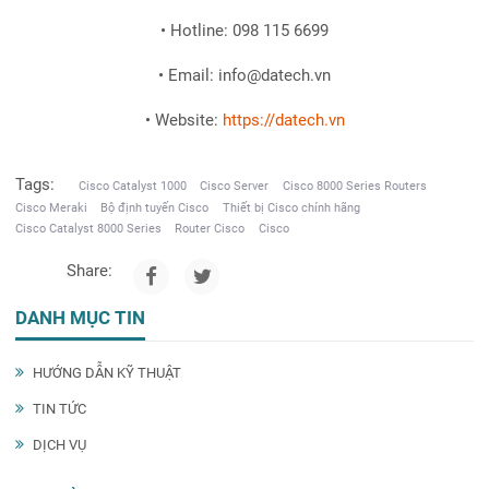
• Hotline: 098 115 6699
• Email: info@datech.vn
• Website:
https://datech.vn
Tags:
Cisco Catalyst 1000
Cisco Server
Cisco 8000 Series Routers
Cisco Meraki
Bộ định tuyến Cisco
Thiết bị Cisco chính hãng
Cisco Catalyst 8000 Series
Router Cisco
Cisco
Share:
DANH MỤC TIN
HƯỚNG DẪN KỸ THUẬT
TIN TỨC
DỊCH VỤ