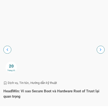
20
Tháng 05
Dịch vụ
Tin tức
Hướng dẫn kỹ thuật
HeadlWin: Vì sao Secure Boot và Hardware Root of Trust lại
Lỗ
quan trọng