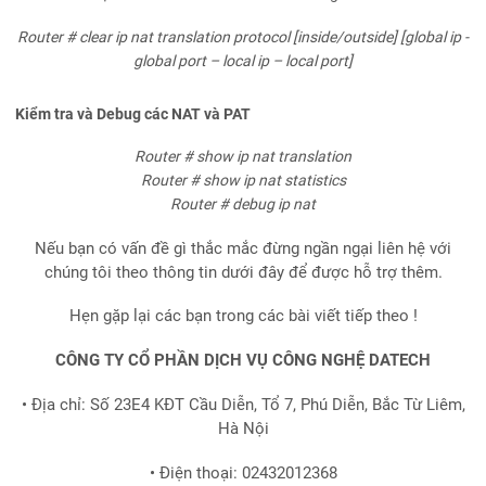
Router # clear ip nat translation protocol [inside/outside] [global ip -
global port – local ip – local port]
Kiểm tra và Debug các NAT và PAT
Router # show ip nat translation
Router # show ip nat statistics
Router # debug ip nat
Nếu bạn có vấn đề gì thắc mắc đừng ngần ngại liên hệ với
chúng tôi theo thông tin dưới đây để được hỗ trợ thêm.
Hẹn gặp lại các bạn trong các bài viết tiếp theo !
CÔNG TY CỔ PHẦN DỊCH VỤ CÔNG NGHỆ DATECH
• Địa chỉ: Số 23E4 KĐT Cầu Diễn, Tổ 7, Phú Diễn, Bắc Từ Liêm,
Hà Nội
• Điện thoại: 02432012368