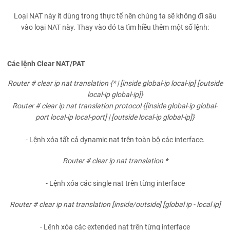
Loại NAT này ít dùng trong thực tế nên chúng ta sẽ không đi sâu
vào loại NAT này. Thay vào đó ta tìm hiều thêm một số lệnh:
Các lệnh Clear NAT/PAT
Router # clear ip nat translation {* | [inside global-ip local-ip] [outside
local-ip global-ip]}
Router # clear ip nat translation protocol {[inside global-ip global-
port local-ip local-port] | [outside local-ip global-ip]}
- Lệnh xóa tất cả dynamic nat trên toàn bộ các interface.
Router # clear ip nat translation *
- Lệnh xóa các single nat trên từng interface
Router # clear ip nat translation [inside/outside] [global ip - local ip]
- Lệnh xóa các extended nat trên từng interface