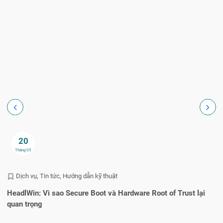
20
Tháng 05
Dịch vụ
Tin tức
Hướng dẫn kỹ thuật
HeadlWin: Vì sao Secure Boot và Hardware Root of Trust lại
Lỗ
quan trọng