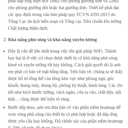
phải đáp ứng diện tích 18m2 cho phòng giường đơn và 22m2
cho phòng giường đôi hoặc hai giường đơn. Thiết kế phải đạt
các quy định trong văn bản pháp quy TCVN 4391:2015 do
Tổng Cục du lịch biên soạn và Tổng cục Tiêu chuẩn Đo lường
Chất lượng thẩm định.
Khả năng phủ sóng và khả năng xuyên tường
Đây là vấn đề lớn nhất trong việc lên giải pháp WiFi. Thành
hay bại là ở việc có chọn được thiết bị có khả năng phủ sóng
khoẻ và xuyên tường tốt hay không. Cách giải quyết đó là anh
em phải có bản vẽ mặt bằng tầng. Trên bản vẽ, chúng ta sẽ thấy
được bố trí tổng thể của từng khu vực như phòng ngủ, góc
khuất, thang máy, thang bộ, phòng kỹ thuật, hành lang. Các chi
tiết như kích thước tường, vách ngăn, cửa ra vào, chất liệu, nội
thất… cũng được thể hiện rõ ràng.
Bước tiếp theo, anh em đưa bản vẽ vào phần mềm heatmap để
xem vùng phủ sóng của thiết bị có phù hợp hoặc đã đáp ứng
được yêu cầu hay không. Độ chính xác của phần mềm heatmap
là 70% (ở mức độ tham khảo)