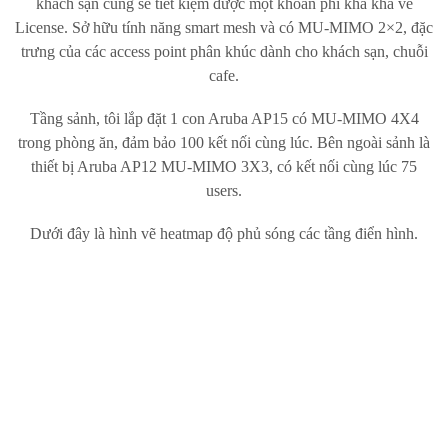
khách sạn cũng sẽ tiết kiệm được một khoản phí kha khá về
License. Sở hữu tính năng smart mesh và có MU-MIMO 2×2, đặc
trưng của các access point phân khúc dành cho khách sạn, chuỗi
cafe.
Tầng sảnh, tôi lắp đặt 1 con Aruba AP15 có MU-MIMO 4X4
trong phòng ăn, đảm bảo 100 kết nối cùng lúc. Bên ngoài sảnh là
thiết bị Aruba AP12 MU-MIMO 3X3, có kết nối cùng lúc 75
users.
Dưới đây là hình vẽ heatmap độ phủ sóng các tầng điển hình.