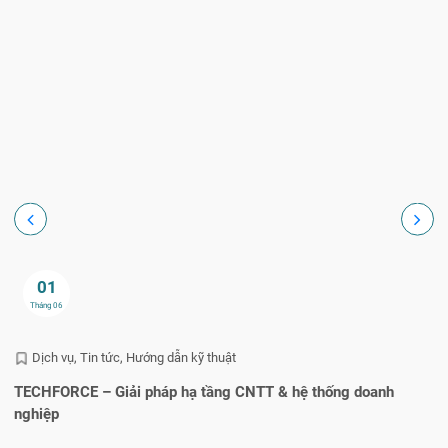
01
Tháng 06
Dịch vụ
Tin tức
Hướng dẫn kỹ thuật
TECHFORCE – Giải pháp hạ tầng CNTT & hệ thống doanh
He
nghiệp
q