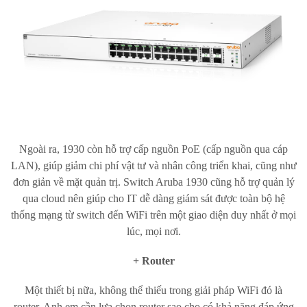
Ngoài ra, 1930 còn hỗ trợ cấp nguồn PoE (cấp nguồn qua cáp
LAN), giúp giảm chi phí vật tư và nhân công triển khai, cũng như
đơn giản về mặt quản trị. Switch Aruba 1930 cũng hỗ trợ quản lý
qua cloud nên giúp cho IT dễ dàng giám sát được toàn bộ hệ
thống mạng từ switch đến WiFi trên một giao diện duy nhất ở mọi
lúc, mọi nơi.
+ Router
Một thiết bị nữa, không thể thiếu trong giải pháp WiFi đó là
router. Anh em cần lựa chọn router sao cho có khả năng đáp ứng