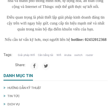
nhà và thành phố thông minh hơn, tự động hóa, an toàn công
cộng và Internet of Things: một thế giới thực sự kết nối.
Điều quan trọng là phải thiết lập giải pháp kinh doanh đáng tin
cậy trên wifi ngay bây giờ, cung cấp tín hiệu mạnh mẽ và nhất
quán trong toàn bộ địa điểm khuôn viên của bạn.
Nếu cần tư vấn kỹ hơn, mọi người liên hệ
hotline: 02432012368
Tags:
Giải pháp Wifi
Cân bằng tải
Wifi
Aruba
switch
router
Share:
DANH MỤC TIN
HƯỚNG DẪN KỸ THUẬT
TIN TỨC
DỊCH VỤ