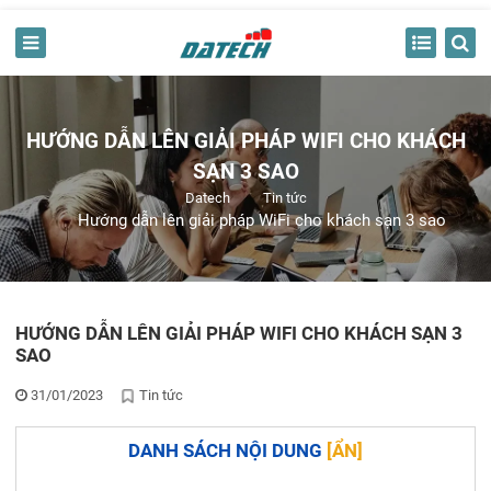
HƯỚNG DẪN LÊN GIẢI PHÁP WIFI CHO KHÁCH
SẠN 3 SAO
Datech
Tin tức
Hướng dẫn lên giải pháp WiFi cho khách sạn 3 sao
HƯỚNG DẪN LÊN GIẢI PHÁP WIFI CHO KHÁCH SẠN 3
SAO
31/01/2023
Tin tức
DANH SÁCH NỘI DUNG
[
ẨN
]