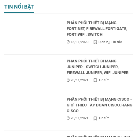
TIN NỔI BẬT
PHÂN PHỐI THIẾT BỊ MẠNG
FORTINET, FIREWALL FORTIGATE,
FORTIWIFI, SWITCH
13/11/2020
Dịch vụ
Tin tức
PHÂN PHỐI THIẾT BỊ MẠNG
JUNIPER - SWITCH JUNIPER,
FIREWALL JUNIPER, WIFI JUNIPER
20/11/2021
Tin tức
PHÂN PHỐI THIẾT BỊ MẠNG CISCO -
GIỚI THIỆU TẬP ĐOÀN CISCO, HÃNG
CISCO
20/11/2021
Tin tức