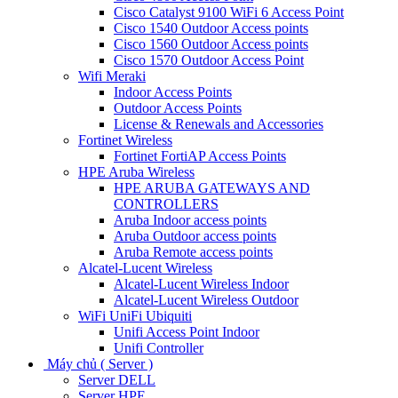
Cisco Catalyst 9100 WiFi 6 Access Point
Cisco 1540 Outdoor Access points
Cisco 1560 Outdoor Access points
Cisco 1570 Outdoor Access Point
Wifi Meraki
Indoor Access Points
Outdoor Access Points
License & Renewals and Accessories
Fortinet Wireless
Fortinet FortiAP Access Points
HPE Aruba Wireless
HPE ARUBA GATEWAYS AND
CONTROLLERS
Aruba Indoor access points
Aruba Outdoor access points
Aruba Remote access points
Alcatel-Lucent Wireless
Alcatel-Lucent Wireless Indoor
Alcatel-Lucent Wireless Outdoor
WiFi UniFi Ubiquiti
Unifi Access Point Indoor
Unifi Controller
Máy chủ ( Server )
Server DELL
Server HPE