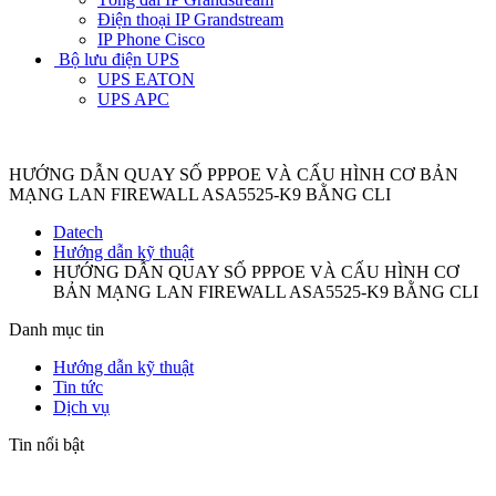
Điện thoại IP Grandstream
IP Phone Cisco
Bộ lưu điện UPS
UPS EATON
UPS APC
HƯỚNG DẪN QUAY SỐ PPPOE VÀ CẤU HÌNH CƠ BẢN
MẠNG LAN FIREWALL ASA5525-K9 BẰNG CLI
Datech
Hướng dẫn kỹ thuật
HƯỚNG DẪN QUAY SỐ PPPOE VÀ CẤU HÌNH CƠ
BẢN MẠNG LAN FIREWALL ASA5525-K9 BẰNG CLI
Danh mục tin
Hướng dẫn kỹ thuật
Tin tức
Dịch vụ
Tin nổi bật