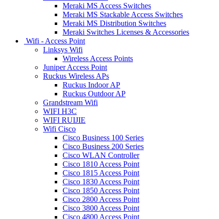
Meraki MS Access Switches
Meraki MS Stackable Access Switches
Meraki MS Distribution Switches
Meraki Switches Licenses & Accessories
Wifi - Access Point
Linksys Wifi
Wireless Access Points
Juniper Access Point
Ruckus Wireless APs
Ruckus Indoor AP
Ruckus Outdoor AP
Grandstream Wifi
WIFI H3C
WIFI RUIJIE
Wifi Cisco
Cisco Business 100 Series
Cisco Business 200 Series
Cisco WLAN Controller
Cisco 1810 Access Point
Cisco 1815 Access Point
Cisco 1830 Access Point
Cisco 1850 Access Point
Cisco 2800 Access Point
Cisco 3800 Access Point
Cisco 4800 Access Point