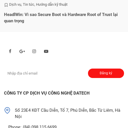
Dịch vụ
Tin tức
Hướng dẫn kỹ thuật
HeadlWin: Vì sao Secure Boot và Hardware Root of Trust lại
Lỗ
quan trọng
Theo dõi chúng tôi qua:
Đăng ký nhận thông báo:
Đăng ký
CÔNG TY CP DỊCH VỤ CÔNG NGHỆ DATECH
Số 23E4 KĐT Cầu Diễn, Tổ 7, Phú Diễn, Bắc Từ Liêm, Hà
Nội
Phone:
(84) 098 115 6699