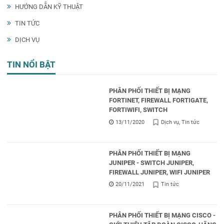
HƯỚNG DẪN KỸ THUẬT
TIN TỨC
DỊCH VỤ
TIN NỔI BẬT
PHÂN PHỐI THIẾT BỊ MẠNG
FORTINET, FIREWALL FORTIGATE,
FORTIWIFI, SWITCH
13/11/2020
Dịch vụ
Tin tức
PHÂN PHỐI THIẾT BỊ MẠNG
JUNIPER - SWITCH JUNIPER,
FIREWALL JUNIPER, WIFI JUNIPER
20/11/2021
Tin tức
PHÂN PHỐI THIẾT BỊ MẠNG CISCO -