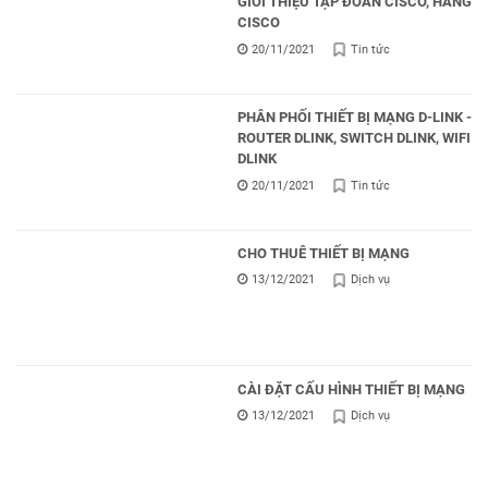
GIỚI THIỆU TẬP ĐOÀN CISCO, HÃNG
CISCO
20/11/2021
Tin tức
PHÂN PHỐI THIẾT BỊ MẠNG D-LINK -
ROUTER DLINK, SWITCH DLINK, WIFI
DLINK
20/11/2021
Tin tức
CHO THUÊ THIẾT BỊ MẠNG
13/12/2021
Dịch vụ
CÀI ĐẶT CẤU HÌNH THIẾT BỊ MẠNG
13/12/2021
Dịch vụ