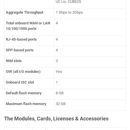
UC Lic. CUBE25
Aggregate Throughput
1 Gbps to 2Gbps
Total onboard WAN or LAN
4
10/100/1000 ports
RJ-45-based ports
4
SFP-based ports
4
NIM slots
3
OIR (all I/O modules)
Yes
Onboard ISC slot
1
Default flash memory
8 GB
Maximum flash memory
32 GB
The Modules, Cards, Licenses & Accessories