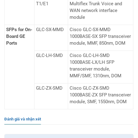
T1/E1
Multiflex Trunk Voice and
WAN network interface
module
SFPs for On-
GLC-SX-MMD
Cisco GLC-SX-MMD
Board GE
1000BASE-SX SFP transceiver
Ports
module, MMF, 850nm, DOM
GLC-LH-SMD
Cisco GLC-LH-SMD
1000BASE-LX/LH SFP
transceiver module,
MMF/SMF, 1310nm, DOM
GLC-ZX-SMD
Cisco GLC-ZX-SMD
1000BASE-ZX SFP transceiver
module, SMF, 1550nm, DOM
Đánh giá và nhận xét