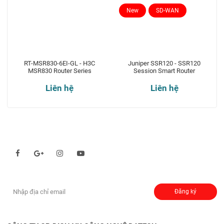
New
SD-WAN
RT-MSR830-6EI-GL - H3C
Juniper SSR120 - SSR120
MSR830 Router Series
Session Smart Router
Liên hệ
Liên hệ
Theo dõi chúng tôi qua:
Đăng ký nhận thông báo:
Đăng ký