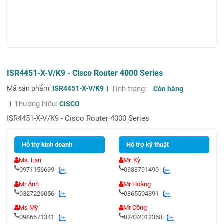
ISR4451-X-V/K9 - Cisco Router 4000 Series
Mã sản phẩm:
ISR4451-X-V/K9
Tình trạng:
Còn hàng
Thương hiệu:
CISCO
ISR4451-X-V/K9 - Cisco Router 4000 Series
Hỗ trợ kinh doanh
Hỗ trợ kỹ thuật
Ms. Lan
Mr. Kỳ
0971156699
0383791490
Mr Ánh
Mr Hoàng
0327226056
0865504891
Ms Mỹ
Mr Công
0986671341
02432012368