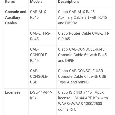
Items
Models
Descriptions
Console and
CAB-AUX-
Cisco CAB-AUX-RJ45
Auxillary
RJ45
Auxiliary Cable 8ft with RJ45
Cables
and DB25M
CAB-ETH-S-
Cisco Router Cable CAB-ETH-
RJ45
S-RJ45
CAB-
Cisco CAB-CONSOLE-RJ45
CONSOLE-
Console Cable 6ft with RJ45
RJ45
and DB9F
CAB-
Cisco CAB-CONSOLE-USB
CONSOLE-
Console Cable 6 ft with USB
USB
Type A and mini-B
Licenses
L-SL-44-APP-
Cisco ISR 4431/4451 AppX
K9=
license L-SL-44-APP-K9= with
WAAS/vWAAS 1300/2500
conns RTU