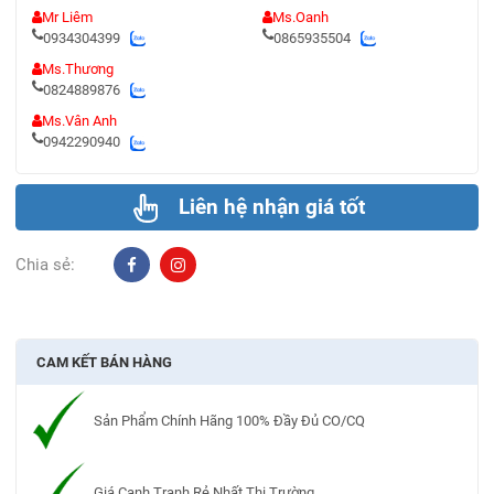
Mr Liêm
Ms.Oanh
0934304399
0865935504
Ms.Thương
0824889876
Ms.Vân Anh
0942290940
Liên hệ nhận giá tốt
Chia sẻ:
CAM KẾT BÁN HÀNG
Sản Phẩm Chính Hãng 100% Đầy Đủ CO/CQ
Giá Cạnh Tranh Rẻ Nhất Thị Trường