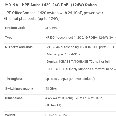
JH019A - HPE Aruba 1420-24G-PoE+ (124W) Switch
HPE OfficeConnect 1420 switch with 24 1GbE, power-over-
Ethernet-plus ports (up to 124W)
Product Code
JH019A
Type
HPE Officeconnect 1420 24G POE+ (124W) Swit
I/O ports and slots
· 24 RJ-45 autosensing 10/100/1000 ports (IEEE
· Media type: Auto-MDIX
· Duplex: 10BASE-T/100BASE-TX: half or full
·1000BASE-T: full only supports a maximum of 
Throughput
up to 35.7 Mp/s (64-byte packets)
Switching capacity
48 Gb/s
Dimensions
4.4 x 4.4 x 23.8 cm(1.73 x 17.32 x 9.37in)
(1U height)
Weight
3.3 kg (7.28 lb)