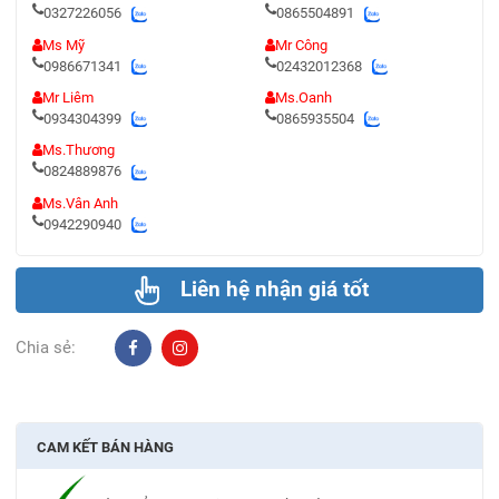
0327226056
0865504891
Ms Mỹ
Mr Công
0986671341
02432012368
Mr Liêm
Ms.Oanh
0934304399
0865935504
Ms.Thương
0824889876
Ms.Vân Anh
0942290940
Liên hệ nhận giá tốt
Chia sẻ:
CAM KẾT BÁN HÀNG