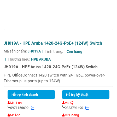
JH019A - HPE Aruba 1420-24G-PoE+ (124W) Switch
Mã sản phẩm:
JH019A
Tình trạng:
Còn hàng
Thương hiệu:
HPE ARUBA
JH019A - HPE Aruba 1420-24G-PoE+ (124W) Switch
HPE OfficeConnect 1420 switch with 24 1GbE, power-over-
Ethernet-plus ports (up to 124W)
Hỗ trợ kinh doanh
Hỗ trợ kỹ thuật
Ms. Lan
Mr. Kỳ
0971156699
0383791490
Mr Ánh
Mr Hoàng