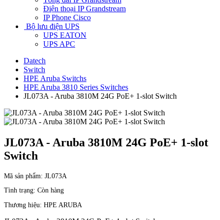
Điện thoại IP Grandstream
IP Phone Cisco
Bộ lưu điện UPS
UPS EATON
UPS APC
Datech
Switch
HPE Aruba Switchs
HPE Aruba 3810 Series Switches
JL073A - Aruba 3810M 24G PoE+ 1-slot Switch
JL073A - Aruba 3810M 24G PoE+ 1-slot
Switch
Mã sản phẩm:
JL073A
Tình trạng:
Còn hàng
Thương hiệu:
HPE ARUBA