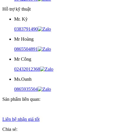
Hỗ trợ kỹ thuật
Mr. Kỳ
0383791490
Mr Hoàng
0865504891
Mr Công
02432012368
Ms.Oanh
0865935504
Sản phẩm liên quan:
Liên hệ nhận giá tốt
Chia sẻ: