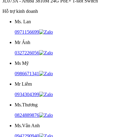
JL073A - Aruba 3810M 24G PoE+ 1-slot Switch
Hỗ trợ kinh doanh
Ms. Lan
0971156699
Mr Ánh
0327226056
Ms Mỹ
0986671341
Mr Liêm
0934304399
Ms.Thương
0824889876
Ms.Vân Anh
0942290940