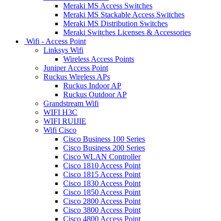
Meraki MS Access Switches
Meraki MS Stackable Access Switches
Meraki MS Distribution Switches
Meraki Switches Licenses & Accessories
Wifi - Access Point
Linksys Wifi
Wireless Access Points
Juniper Access Point
Ruckus Wireless APs
Ruckus Indoor AP
Ruckus Outdoor AP
Grandstream Wifi
WIFI H3C
WIFI RUIJIE
Wifi Cisco
Cisco Business 100 Series
Cisco Business 200 Series
Cisco WLAN Controller
Cisco 1810 Access Point
Cisco 1815 Access Point
Cisco 1830 Access Point
Cisco 1850 Access Point
Cisco 2800 Access Point
Cisco 3800 Access Point
Cisco 4800 Access Point