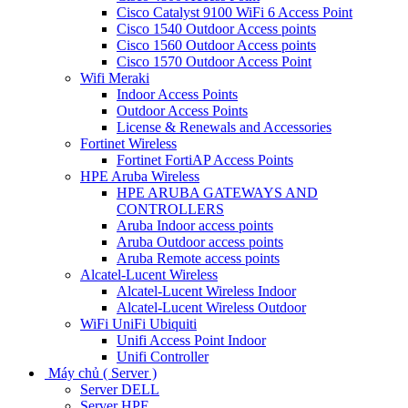
Cisco Catalyst 9100 WiFi 6 Access Point
Cisco 1540 Outdoor Access points
Cisco 1560 Outdoor Access points
Cisco 1570 Outdoor Access Point
Wifi Meraki
Indoor Access Points
Outdoor Access Points
License & Renewals and Accessories
Fortinet Wireless
Fortinet FortiAP Access Points
HPE Aruba Wireless
HPE ARUBA GATEWAYS AND
CONTROLLERS
Aruba Indoor access points
Aruba Outdoor access points
Aruba Remote access points
Alcatel-Lucent Wireless
Alcatel-Lucent Wireless Indoor
Alcatel-Lucent Wireless Outdoor
WiFi UniFi Ubiquiti
Unifi Access Point Indoor
Unifi Controller
Máy chủ ( Server )
Server DELL
Server HPE