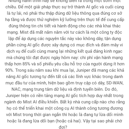
Nhưng hành trình này sẽ không diễn ra trong một sớm một
chiều. Để một giải pháp thực sự trở thành AI gốc và cuối cùng
là tự lái, nó phải thu thập đúng dữ liệu thông qua đúng cơ sở
hạ tầng và được thử nghiệm kỹ lưỡng trên thực tế để cung cấp
đúng thông tin chi tiết và hành động cho các nhà khai thác
mạng. Mist đã mất năm năm với tư cách là một công ty độc
lập để áp dụng các nguyên tắc này vào không dây, tận dụng
phần cứng AI gốc được xây dựng có mục đích và đám mây vi
dịch vụ để cuối cùng mang lại những kết quả đáng kinh ngạc
mà chúng tôi đạt được ngày hôm nay: chi phí vận hành mạng
thấp hơn 85% và số phiếu yêu cầu hỗ trợ của người dùng ít hơn
90%. Trong sáu năm sau khi mua lại, Juniper đã mang các khả
năng AI gốc tương tự đến tất cả các lĩnh vực khác trong danh
mục đầu tư của mình, hiện bao gồm truy cập có dây, SD-WAN,
NAC, mạng trung tâm dữ liệu và định tuyến biên. Do đó,
Juniper hiện có nền tảng mạng AI gốc tích hợp duy nhất trong
ngành do Mist AI điều khiển. Bất kỳ nhà cung cấp nào cho rằng
họ có thể triển khai một công cụ AI thành công tương đương
với Mist trong thời gian ngắn thì hoặc là đang tự lừa dối mình
hoặc là đang lừa dối bạn (hoặc cả hai). Vậy tại sao phải chờ
đợi?