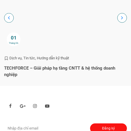
01
Tháng 06
Dịch vụ
Tin tức
Hướng dẫn kỹ thuật
TECHFORCE – Giải pháp hạ tầng CNTT & hệ thống doanh
He
nghiệp
q
Theo dõi chúng tôi qua:
Đăng ký nhận thông báo:
Đăng ký