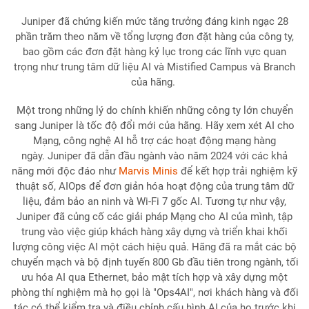
Juniper đã chứng kiến ​​mức tăng trưởng đáng kinh ngạc 28
phần trăm theo năm về tổng lượng đơn đặt hàng của công ty,
bao gồm các đơn đặt hàng kỷ lục trong các lĩnh vực quan
trọng như trung tâm dữ liệu AI và Mistified Campus và Branch
của hãng.
Một trong những lý do chính khiến những công ty lớn chuyển
sang Juniper là tốc độ đổi mới của hãng. Hãy xem xét AI cho
Mạng, công nghệ AI hỗ trợ các hoạt động mạng hàng
ngày. Juniper đã dẫn đầu ngành vào năm 2024 với các khả
năng mới độc đáo như
Marvis Minis
để kết hợp trải nghiệm kỹ
thuật số, AIOps để đơn giản hóa hoạt động của trung tâm dữ
liệu, đảm bảo an ninh và Wi-Fi 7 gốc AI. Tương tự như vậy,
Juniper đã củng cố các giải pháp Mạng cho AI của mình, tập
trung vào việc giúp khách hàng xây dựng và triển khai khối
lượng công việc AI một cách hiệu quả. Hãng đã ra mắt các bộ
chuyển mạch và bộ định tuyến 800 Gb đầu tiên trong ngành, tối
ưu hóa AI qua Ethernet, bảo mật tích hợp và xây dựng một
phòng thí nghiệm mà họ gọi là "Ops4AI", nơi khách hàng và đối
tác có thể kiểm tra và điều chỉnh cấu hình AI của họ trước khi