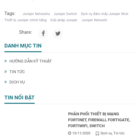
Tags:
Juniper Networks
Juniper Switch
Dịch vụ đám mây Juniper Mist
Thiết bị Juniper chính hãng
Giải pháp Juniper
Juniper Network
Share:
DANH MỤC TIN
HƯỚNG DẪN KỸ THUẬT
TIN TỨC
DỊCH VỤ
TIN NỔI BẬT
PHÂN PHỐI THIẾT BỊ MẠNG
FORTINET, FIREWALL FORTIGATE,
FORTIWIFI, SWITCH
13/11/2020
Dịch vụ
Tin tức