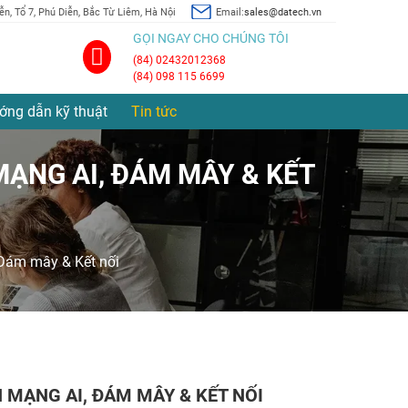
n, Tổ 7, Phú Diễn, Bắc Từ Liêm, Hà Nội
Email:
sales@datech.vn
GỌI NGAY CHO CHÚNG TÔI
(84) 02432012368
(84) 098 115 6699
ớng dẫn kỹ thuật
Tin tức
MẠNG AI, ĐÁM MÂY & KẾT
 Đám mây & Kết nối
 MẠNG AI, ĐÁM MÂY & KẾT NỐI