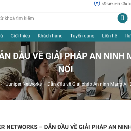
Số 23E4 KĐT Cầu Diễ
hủ
Giới thiệu
Khách hàng
Tuyển dụng
Liên hệ
Hư
N ĐẦU VỀ GIẢI PHÁP AN NINH 
NỐI
Juniper Networks – Dẫn đầu về Giải pháp An ninh Mạng AI,
ER NETWORKS – DẪN ĐẦU VỀ GIẢI PHÁP AN NINH