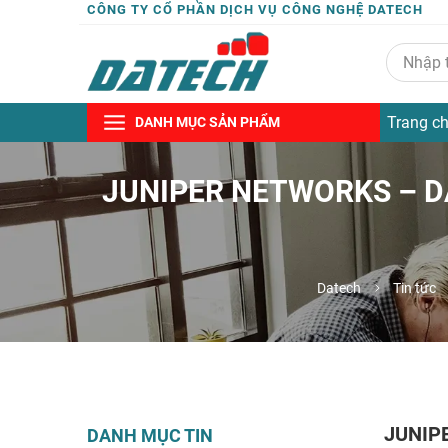
CÔNG TY CỔ PHẦN DỊCH VỤ CÔNG NGHỆ DATECH
Trang c
DANH MỤC SẢN PHẨM
JUNIPER NETWORKS – DẪ
Datech
Tin tức
JUNIP
DANH MỤC TIN