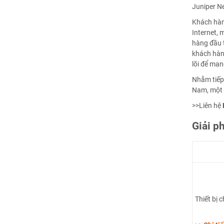
Juniper Ne
Khách hàn
Internet, 
hàng đầu t
khách hàng
lõi để ma
Nhằm tiếp 
Nam, một t
>>Liên hệ
Giải p
Thiết bị 