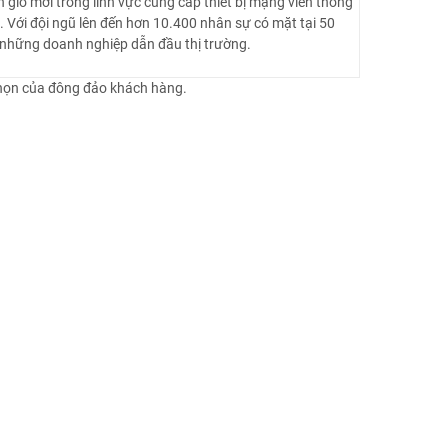
gió mới trong lĩnh vực cung cấp thiết bị mạng viễn thông
A. Với đội ngũ lên đến hơn 10.400 nhân sự có mặt tại 50
g những doanh nghiệp dẫn đầu thị trường.
 chọn của đông đảo khách hàng.