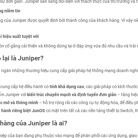
sự đơn giản. Juniper sẵn sàng đối diện với thách thức của thị trường và
g niềm tin
 của Juniper được quyết định bởi thành công của khách hàng. Vì vậy niề
i hiệu suất tuyệt vời
ôn cố gắng cải thiện và không dừng lại ở đáp ứng vừa đủ nhu cầu và trả
 lại là Juniper?
ngàn những thương hiệu cung cấp giải pháp hệ thống mạng doanh nghiệp.
 cung cấp hệ điều hành có
tính khả dụng cao
, các giải pháp có kích thư
m Juniper với
kiến trúc chuyển mạch và định tuyến đơn giản
– tăng hiệ
úc mở và thông minh
– hỗ trợ rộng rãi các công cụ tự động hóa, để điều ph
 hành riêng biệt JunOS
có mặt trên tất cả các nền tảng thiết bị Switch, R
hàng của Juniper là ai?
iệp của bạn đang phụ thuộc vào mạng để phân phối các ứng dụng, giao d