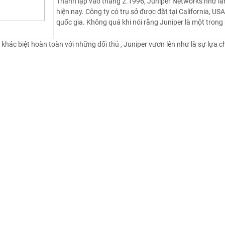
Thành lập vào tháng 2.1996, Juniper Networks như làn 
hiện nay. Công ty có trụ sở được đặt tại California, US
quốc gia. Không quá khi nói rằng Juniper là một tron
khác biệt hoàn toàn với những đối thủ , Juniper vươn lên như là sự lựa