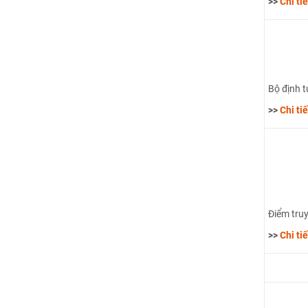
>>
Chi ti
Bộ định t
>>
Chi ti
Điểm truy
>>
Chi ti