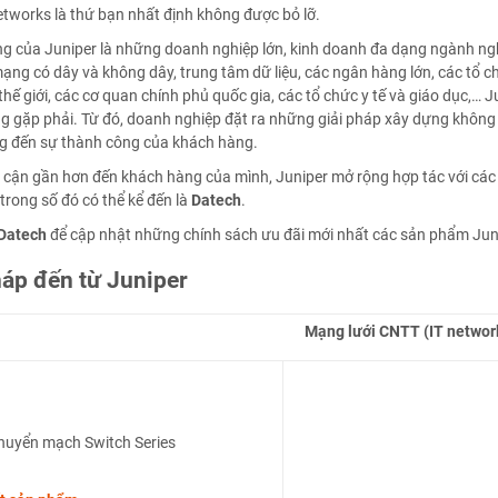
tworks là thứ bạn nhất định không được bỏ lỡ.
g của Juniper là những doanh nghiệp lớn, kinh doanh đa dạng ngành nghề
mạng có dây và không dây, trung tâm dữ liệu, các ngân hàng lớn, các tổ ch
hế giới, các cơ quan chính phủ quốc gia, các tổ chức y tế và giáo dục,… 
 gặp phải. Từ đó, doanh nghiệp đặt ra những giải pháp xây dựng không g
ng đến sự thành công của khách hàng.
cận gần hơn đến khách hàng của mình, Juniper mở rộng hợp tác với các nhà
rong số đó có thể kể đến là
Datech
.
Datech
để cập nhật những chính sách ưu đãi mới nhất các sản phẩm Jun
háp đến từ Juniper
Mạng lưới CNTT (IT networ
chuyển mạch Switch Series