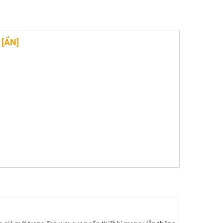
G
[
ẨN
]