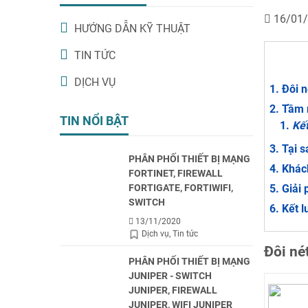
16/01
HƯỚNG DẪN KỸ THUẬT
TIN TỨC
DỊCH VỤ
Đôi n
Tầm 
TIN NỔI BẬT
Kết
Tại s
PHÂN PHỐI THIẾT BỊ MẠNG
Khách
FORTINET, FIREWALL
FORTIGATE, FORTIWIFI,
Giải 
SWITCH
Kết l
13/11/2020
Dịch vụ
Tin tức
Đôi né
PHÂN PHỐI THIẾT BỊ MẠNG
JUNIPER - SWITCH
JUNIPER, FIREWALL
JUNIPER, WIFI JUNIPER