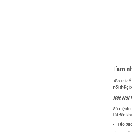
Tầm nh
Tồn tại để
nối thế gi
Kết Nối 
Sứ mệnh củ
tải đến kh
Táo bạ