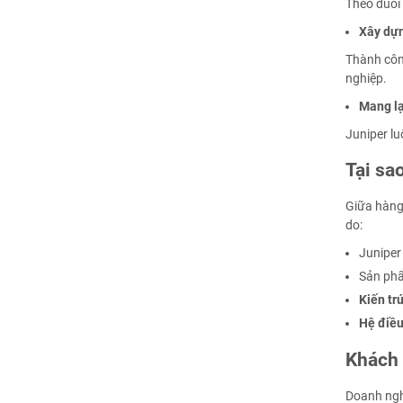
Theo đuổi 
Xây dựn
Thành công
nghiệp.
Mang lạ
Juniper lu
Tại sao
Giữa hàng 
do:
Juniper
Sản phẩ
Kiến tr
Hệ điều
Khách 
Doanh ngh