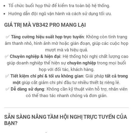
Tổ chức buổi họp thử để kiểm tra toàn bộ hệ thống.
Hướng dẫn đội ngũ vận hành và cách sử dụng tối ưu.
GIÁ TRỊ MÀ VB342 PRO MANG LẠI
✅
Tăng cường hiệu suất họp trực tuyến
: Không còn tình trạng
âm thanh nhỏ, hình ảnh mờ hoặc gián đoạn, giúp các cuộc họp
mượt mà và hiệu quả.
✅
Chuyên nghiệp & hiện đại
: Hệ thống hội nghị chất lượng cao
giúp doanh nghiệp thể hiện sự
chuyên nghiệp
trong mọi buổi
họp với đối tác, khách hàng.
✅
Tiết kiệm chi phí & tối ưu không gian
: Giải pháp
tất cả trong
một
giúp cắt giảm chi phí đầu tư nhiều thiết bị riêng lẻ.
✅
Dễ dàng sử dụng
: Không cần kỹ thuật viên hỗ trợ, nhân viên
có thể thao tác nhanh chóng và đơn giản.
SẴN SÀNG NÂNG TẦM HỘI NGHỊ TRỰC TUYẾN CỦA
BẠN?