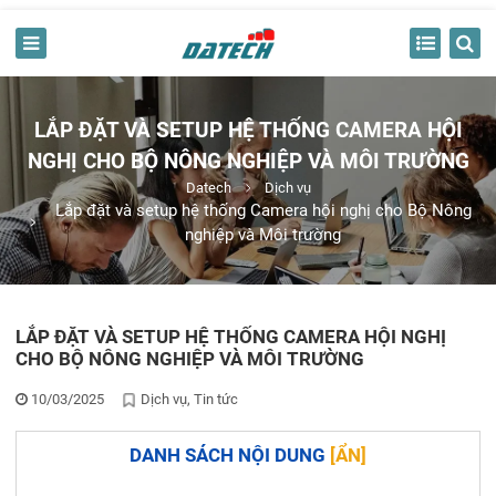
LẮP ĐẶT VÀ SETUP HỆ THỐNG CAMERA HỘI
NGHỊ CHO BỘ NÔNG NGHIỆP VÀ MÔI TRƯỜNG
Datech
Dịch vụ
Lắp đặt và setup hệ thống Camera hội nghị cho Bộ Nông
nghiệp và Môi trường
LẮP ĐẶT VÀ SETUP HỆ THỐNG CAMERA HỘI NGHỊ
CHO BỘ NÔNG NGHIỆP VÀ MÔI TRƯỜNG
10/03/2025
Dịch vụ
Tin tức
DANH SÁCH NỘI DUNG
[
ẨN
]