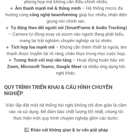
phòng họp mà không cần điều chỉnh nhiều.
🔹
Âm thanh mạnh mẽ & thông minh
– Hệ thống micro đa
hướng cùng
công nghệ beamforming
giúp lọc nhiễu, nhận diện
giọng nói chính xác.
🔹
Tự động theo dõi người nói (SmartFrame & Audio Tracking)
– Camera tự động xoay và zoom vào người đang phát biểu,
mang lại trải nghiệm chuyên nghiệp và tự nhiên.
🔹
Tích hợp loa mạnh mẽ
– Không cần thêm thiết bị ngoài, âm
thanh được truyền tải rõ ràng, chân thực trong mọi cuộc họp.
🔹
Tương thích với mọi nền tảng
– Hoạt động hoàn hảo với
Zoom, Microsoft Teams, Google Meet
và nhiều ứng dụng hội
nghị khác.
QUY TRÌNH TRIỂN KHAI & CẤU HÌNH CHUYÊN
NGHIỆP
Việc lắp đặt một hệ thống hội nghị không chỉ đơn giản là cắm
vào và sử dụng. Để đảm bảo chất lượng tốt nhất, chúng tôi
thực hiện một quy trình chuyên nghiệp gồm các bước:
1️⃣
Khảo sát không gian & tư vấn giải pháp