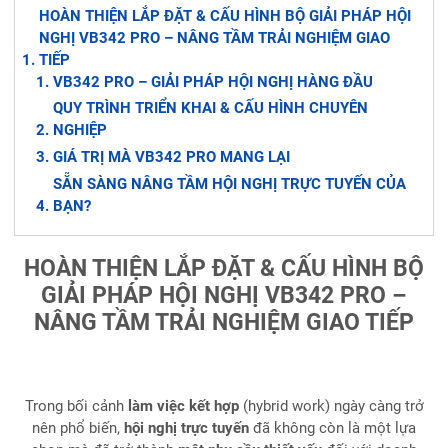
HOÀN THIỆN LẮP ĐẶT & CẤU HÌNH BỘ GIẢI PHÁP HỘI
NGHỊ VB342 PRO – NÂNG TẦM TRẢI NGHIỆM GIAO
TIẾP
VB342 PRO – GIẢI PHÁP HỘI NGHỊ HÀNG ĐẦU
QUY TRÌNH TRIỂN KHAI & CẤU HÌNH CHUYÊN
NGHIỆP
GIÁ TRỊ MÀ VB342 PRO MANG LẠI
SẴN SÀNG NÂNG TẦM HỘI NGHỊ TRỰC TUYẾN CỦA
BẠN?
HOÀN THIỆN LẮP ĐẶT & CẤU HÌNH BỘ
GIẢI PHÁP HỘI NGHỊ VB342 PRO –
NÂNG TẦM TRẢI NGHIỆM GIAO TIẾP
Trong bối cảnh
làm việc kết hợp
(hybrid work) ngày càng trở
nên phổ biến,
hội nghị trực tuyến
đã không còn là một lựa