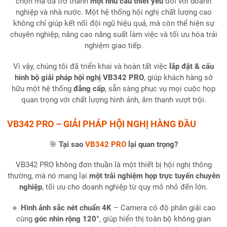
chọn mà đã trở thành
một nhu cầu thiết yếu
đối với doanh
nghiệp và nhà nước. Một hệ thống hội nghị chất lượng cao
không chỉ giúp kết nối đội ngũ hiệu quả, mà còn thể hiện sự
chuyên nghiệp, nâng cao năng suất làm việc và tối ưu hóa trải
nghiệm giao tiếp.
Vì vậy, chúng tôi đã triển khai và hoàn tất việc
lắp đặt & cấu
hình bộ giải pháp hội nghị VB342 PRO
, giúp khách hàng sở
hữu một hệ thống
đẳng cấp
, sẵn sàng phục vụ mọi cuộc họp
quan trọng với chất lượng hình ảnh, âm thanh vượt trội.
VB342 PRO – GIẢI PHÁP HỘI NGHỊ HÀNG ĐẦU
🎯
Tại sao
VB342 PRO
lại quan trọng?
VB342 PRO không đơn thuần là một thiết bị hội nghị thông
thường, mà nó mang lại
một trải nghiệm họp trực tuyến chuyên
nghiệp
, tối ưu cho doanh nghiệp từ quy mô nhỏ đến lớn.
🔹
Hình ảnh sắc nét chuẩn 4K
– Camera có độ phân giải cao
cùng
góc nhìn rộng 120°
, giúp hiển thị toàn bộ không gian