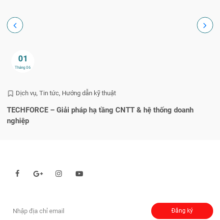
01
Tháng 06
Dịch vụ
Tin tức
Hướng dẫn kỹ thuật
TECHFORCE – Giải pháp hạ tầng CNTT & hệ thống doanh
He
nghiệp
q
Theo dõi chúng tôi qua:
Đăng ký nhận thông báo:
Đăng ký