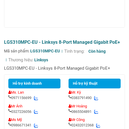
LGS310MPC-EU - Linksys 8-Port Managed Gigabit PoE+
Mã sản phẩm:
LGS310MPC-EU
Tình trạng:
Còn hàng
Thương hiệu:
Linksys
LGS310MPC-EU - Linksys 8-Port Managed Gigabit PoE+
Hỗ trợ kinh doanh
Hỗ trợ kỹ thuật
Ms. Lan
Mr. Kỳ
0971156699
0383791490
Mr Ánh
Mr Hoàng
0327226056
0865504891
Ms Mỹ
Mr Công
0986671341
02432012368