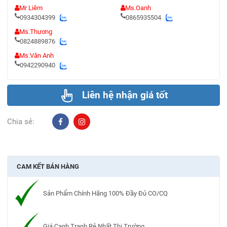
Mr Liêm
Ms.Oanh
0934304399
0865935504
Ms.Thương
0824889876
Ms.Vân Anh
0942290940
Liên hệ nhận giá tốt
Chia sẻ:
CAM KẾT BÁN HÀNG
Sản Phẩm Chính Hãng 100% Đầy Đủ CO/CQ
Giá Cạnh Tranh Rẻ Nhất Thị Trường