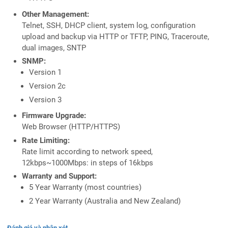
Other Management:
Telnet, SSH, DHCP client, system log, configuration
upload and backup via HTTP or TFTP, PING, Traceroute,
dual images, SNTP
SNMP:
Version 1
Version 2c
Version 3
Firmware Upgrade:
Web Browser (HTTP/HTTPS)
Rate Limiting:
Rate limit according to network speed,
12kbps~1000Mbps: in steps of 16kbps
Warranty and Support:
5 Year Warranty (most countries)
2 Year Warranty (Australia and New Zealand)
Đánh giá và nhận xét