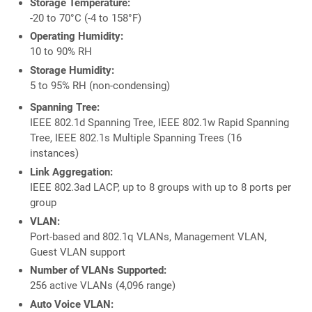
Storage Temperature:
-20 to 70°C (-4 to 158°F)
Operating Humidity:
10 to 90% RH
Storage Humidity:
5 to 95% RH (non-condensing)
Spanning Tree:
IEEE 802.1d Spanning Tree, IEEE 802.1w Rapid Spanning
Tree, IEEE 802.1s Multiple Spanning Trees (16
instances)
Link Aggregation:
IEEE 802.3ad LACP, up to 8 groups with up to 8 ports per
group
VLAN:
Port-based and 802.1q VLANs, Management VLAN,
Guest VLAN support
Number of VLANs Supported:
256 active VLANs (4,096 range)
Auto Voice VLAN: