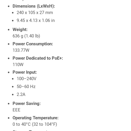
Dimensions (LxWxH):
240 x 105 x 27 mm
9.45 x 4.13 x 1.06 in
Weight:
636 g (1.40 lb)
Power Consumption:
133.77W
Power Dedicated to PoE+:
110W
Power Input:
100–240V
50–60 Hz
2.2A
Power Saving:
EEE
Operating Temperature:
0 to 40°C (32 to 104°F)