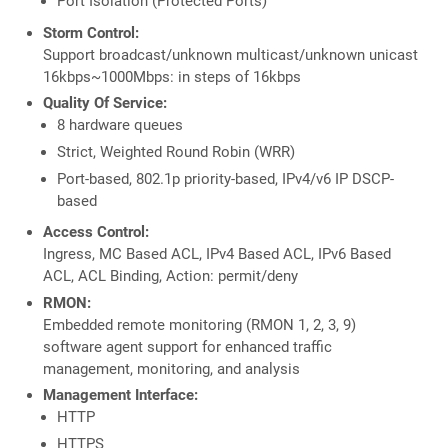
Port Isolation (Protected Ports)
Storm Control:
Support broadcast/unknown multicast/unknown unicast
16kbps~1000Mbps: in steps of 16kbps
Quality Of Service:
8 hardware queues
Strict, Weighted Round Robin (WRR)
Port-based, 802.1p priority-based, IPv4/v6 IP DSCP-
based
Access Control:
Ingress, MC Based ACL, IPv4 Based ACL, IPv6 Based
ACL, ACL Binding, Action: permit/deny
RMON:
Embedded remote monitoring (RMON 1, 2, 3, 9)
software agent support for enhanced traffic
management, monitoring, and analysis
Management Interface:
HTTP
HTTPS