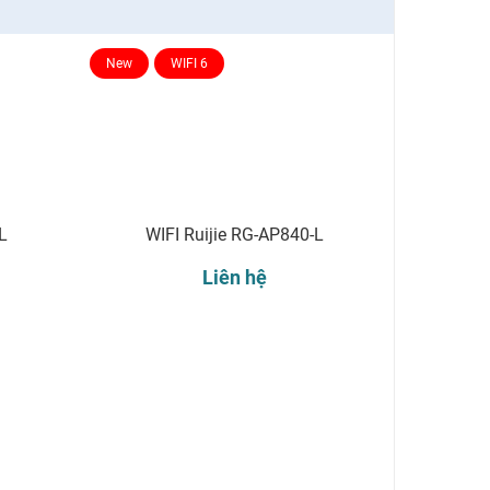
New
WIFI 6
L
WIFI Ruijie RG-AP840-L
Liên hệ