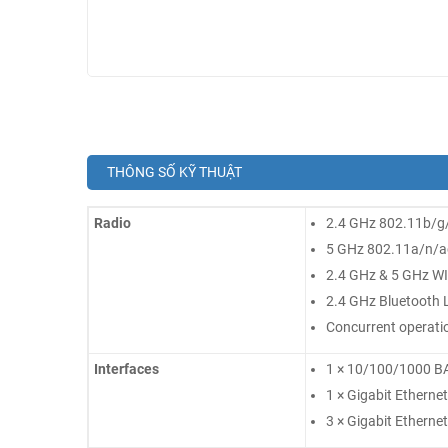
THÔNG SỐ KỸ THUẬT
Radio
2.4 GHz 802.11b/g/
5 GHz 802.11a/n/ac
2.4 GHz & 5 GHz WID
2.4 GHz Bluetooth 
Concurrent operation
Interfaces
1 × 10/100/1000 BA
1 × Gigabit Etherne
3 × Gigabit Etherne