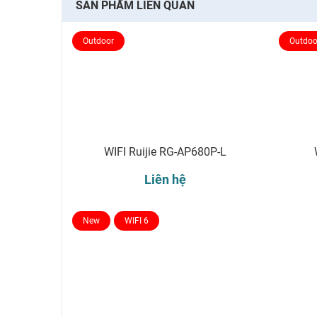
SẢN PHẨM LIÊN QUAN
Outdoor
Outdoo
WIFI Ruijie RG-AP680P-L
Liên hệ
New
WIFI 6