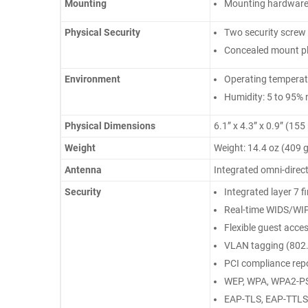
Mounting
Mounting hardware i
Physical Security
Two security screw 
Concealed mount p
Environment
Operating temperatur
Humidity: 5 to 95%
Physical Dimensions
6.1” x 4.3” x 0.9” (1
Weight
Weight: 14.4 oz (409 g
Antenna
Integrated omni-direct
Security
Integrated layer 7 
Real-time WIDS/WIP
Flexible guest acces
VLAN tagging (802.
PCI compliance rep
WEP, WPA, WPA2-PS
EAP-TLS, EAP-TTL