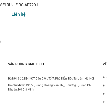
WIFI RUIJIE RG-AP720-L
Liên hệ
Đăng ký nhận thông báo:
VĂN PHÒNG GIAO DỊCH
VỀ
Hà Nội
: Số 23E4 KĐT Cầu Diễn, Tổ 7, Phú Diễn, Bắc Từ Liêm, Hà Nội
Hồ Chí Minh
:
191/7 ,Đường Hoàng Văn Thụ, Phường 8, Quận Phú
Nhuận, Hồ Chí Minh