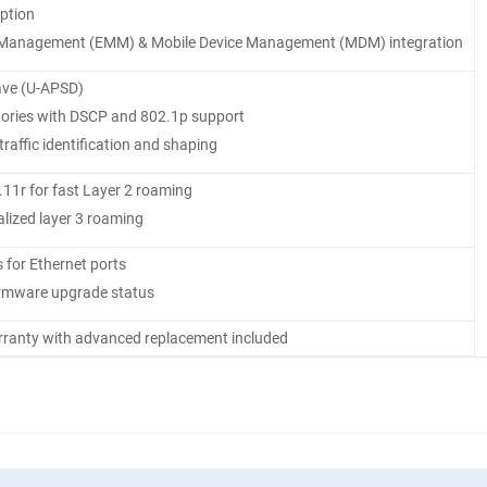
ption
y Management (EMM) & Mobile Device Management (MDM) integration
ve (U-APSD)
ries with DSCP and 802.1p support
traffic identification and shaping
11r for fast Layer 2 roaming
alized layer 3 roaming
s for Ethernet ports
rmware upgrade status
rranty with advanced replacement included