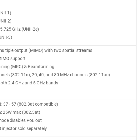
NII-1)
NII-2)
-5.725 GHz (UNII-2e)
UNII-3)
 multiple output (MIMO) with two spatial streams
IMO support
bining (MRC) & Beamforming
nels (802.11n), 20, 40, and 80 MHz channels (802.11ac)
both 2.4 GHz and 5 GHz bands
: 37 - 57 (802.3at compatible)
: 25W max (802.3at)
mode disables PoE out
 injector sold separately