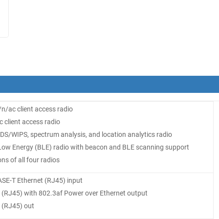
n/ac client access radio
 client access radio
S/WIPS, spectrum analysis, and location analytics radio
Low Energy (BLE) radio with beacon and BLE scanning support
s of all four radios
SE-T Ethernet (RJ45) input
t (RJ45) with 802.3af Power over Ethernet output
t (RJ45) out