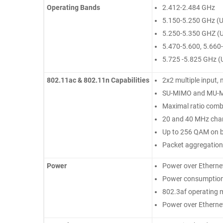
Operating Bands
2.412-2.484 GHz
5.150-5.250 GHz (U
5.250-5.350 GHZ (U
5.470-5.600, 5.660
5.725 -5.825 GHz (
802.11ac & 802.11n Capabilities
2x2 multiple input,
SU-MIMO and MU-M
Maximal ratio com
20 and 40 MHz chan
Up to 256 QAM on 
Packet aggregation
Power
Power over Ethernet
Power consumption
802.3af operating 
Power over Ethernet