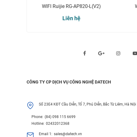
WIFI Ruijie RG-AP820-L(V2)
Liên hệ
Theo dõi chúng tôi qua:
CÔNG TY CP DỊCH VỤ CÔNG NGHỆ DATECH
Số 23E4 KĐT Cầu Diễn, Tổ 7, Phú Diễn, Bắc Từ Liêm, Hà Nội
Phone:
(84) 098 115 6699
Hotline:
02432012368
Email 1:
sales@datech.vn