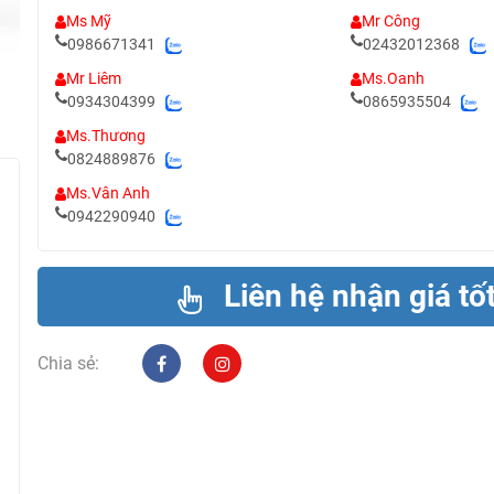
Ms Mỹ
Mr Công
0986671341
02432012368
Mr Liêm
Ms.Oanh
0934304399
0865935504
Ms.Thương
0824889876
Ms.Vân Anh
0942290940
Liên hệ nhận giá tố
Chia sẻ: