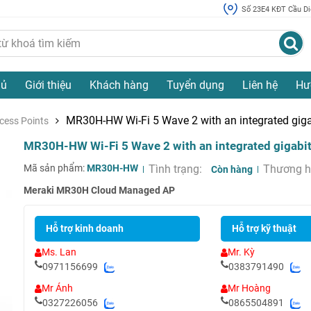
Số 23E4 KĐT Cầu Diễ
hủ
Giới thiệu
Khách hàng
Tuyển dụng
Liên hệ
Hư
MR30H-HW Wi-Fi 5 Wave 2 with an integrated giga
cess Points
MR30H-HW Wi-Fi 5 Wave 2 with an integrated gigabit
Mã sản phẩm:
MR30H-HW
Tình trạng:
Thương h
Còn hàng
Meraki MR30H Cloud Managed AP
Hỗ trợ kinh doanh
Hỗ trợ kỹ thuật
Ms. Lan
Mr. Kỳ
0971156699
0383791490
Mr Ánh
Mr Hoàng
0327226056
0865504891