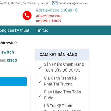
n, Tổ 7, Phú Diễn, Bắc Từ Liêm, Hà Nội
Email:
sales@datech.vn
GỌI NGAY CHO CHÚNG TÔI
(84) 02432012368
(84) 098 115 6699
ớng dẫn kỹ thuật
Tin tức
bit switch
 switch
CAM KẾT BÁN HÀNG
iệu:
CISCO
Sản Phẩm Chính Hãng
100% Đầy Đủ CO/CQ
Giá Cạnh Tranh Rẻ
Nhất Thị Trường
Giao Hàng Trên Toàn
Quốc
Hỗ Trợ Kỹ Thuật