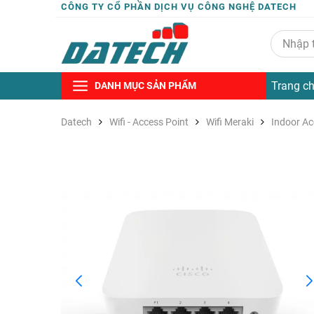
CÔNG TY CỔ PHẦN DỊCH VỤ CÔNG NGHỆ DATECH
Trang c
DANH MỤC SẢN PHẨM
Datech
Wifi - Access Point
Wifi Meraki
Indoor Ac