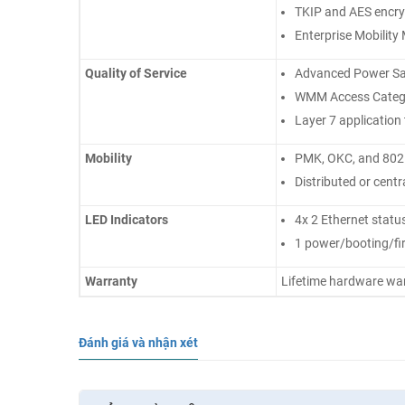
TKIP and AES encry
Enterprise Mobilit
Quality of Service
Advanced Power Sa
WMM Access Catego
Layer 7 application 
Mobility
PMK, OKC, and 802.
Distributed or centr
LED Indicators
4x 2 Ethernet statu
1 power/booting/fi
Warranty
Lifetime hardware wa
Đánh giá và nhận xét