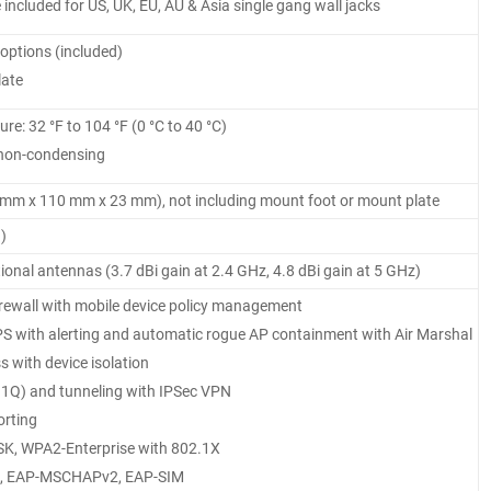
ncluded for US, UK, EU, AU & Asia single gang wall jacks
options (included)
late
e: 32 °F to 104 °F (0 °C to 40 °C)
 non-condensing
55 mm x 110 mm x 23 mm), not including mount foot or mount plate
)
ional antennas (3.7 dBi gain at 2.4 GHz, 4.8 dBi gain at 5 GHz)
firewall with mobile device policy management
S with alerting and automatic rogue AP containment with Air Marshal
s with device isolation
1Q) and tunneling with IPSec VPN
orting
K, WPA2-Enterprise with 802.1X
S, EAP-MSCHAPv2, EAP-SIM