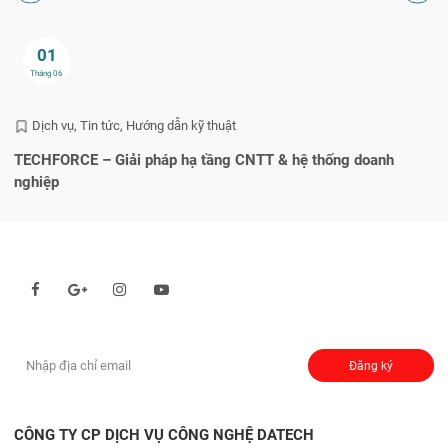
01
Tháng 06
Dịch vụ
Tin tức
Hướng dẫn kỹ thuật
TECHFORCE – Giải pháp hạ tầng CNTT & hệ thống doanh
He
nghiệp
q
Theo dõi chúng tôi qua:
Đăng ký nhận thông báo:
Đăng ký
CÔNG TY CP DỊCH VỤ CÔNG NGHỆ DATECH