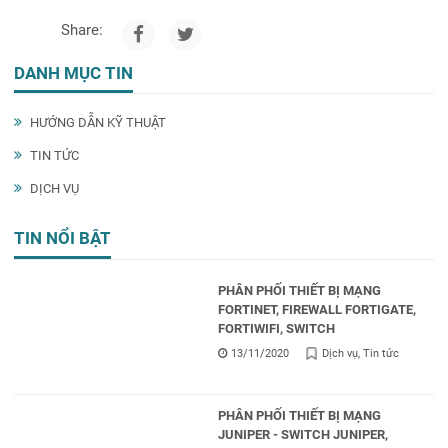
Share:
DANH MỤC TIN
HƯỚNG DẪN KỸ THUẬT
TIN TỨC
DỊCH VỤ
TIN NỔI BẬT
PHÂN PHỐI THIẾT BỊ MẠNG
FORTINET, FIREWALL FORTIGATE,
FORTIWIFI, SWITCH
13/11/2020
Dịch vụ
Tin tức
PHÂN PHỐI THIẾT BỊ MẠNG
JUNIPER - SWITCH JUNIPER,