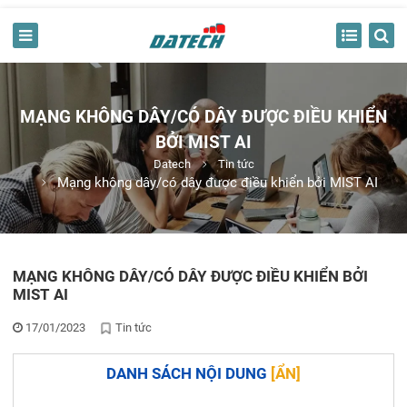
MẠNG KHÔNG DÂY/CÓ DÂY ĐƯỢC ĐIỀU KHIỂN
BỞI MIST AI
Datech
Tin tức
Mạng không dây/có dây được điều khiển bởi MIST AI
MẠNG KHÔNG DÂY/CÓ DÂY ĐƯỢC ĐIỀU KHIỂN BỞI
MIST AI
17/01/2023
Tin tức
DANH SÁCH NỘI DUNG
[
ẨN
]