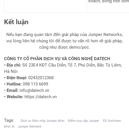
khách, đồng thời đơn
Kết luận
Nếu bạn đang quan tâm đến giải pháp của Juniper Networks,
vui lòng liên hệ chúng tôi để được tư vấn rõ hơn về giải pháp,
cũng như được demo/poc.
CÔNG TY CỔ PHẦN DỊCH VỤ VÀ CÔNG NGHỆ DATECH
• Địa chỉ:
Số 23E4 KĐT Cầu Diễn, Tổ 7, Phú Diễn, Bắc Từ Liêm,
Hà Nội
• Điện thoại:
02432012368
• Hotline:
098 115 6699
•
Email:
info@datech.vn
• Website:
https://datech.vn
Tags:
Dịch vụ đám mây Juniper Mist
Điểm truy cập Juniper
EX Switches
Mist AI
Juniper Network