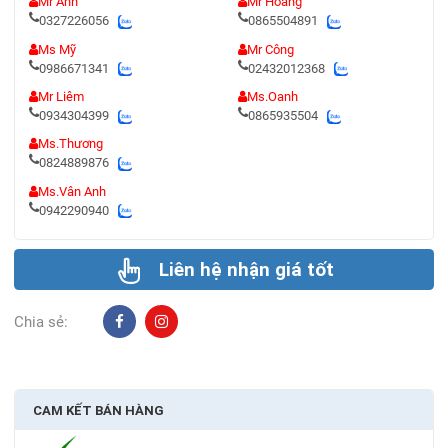
Mr Ánh
Mr Hoàng
0327226056
0865504891
Ms Mỹ
Mr Công
0986671341
02432012368
Mr Liêm
Ms.Oanh
0934304399
0865935504
Ms.Thương
0824889876
Ms.Vân Anh
0942290940
Liên hệ nhận giá tốt
Chia sẻ:
CAM KẾT BÁN HÀNG