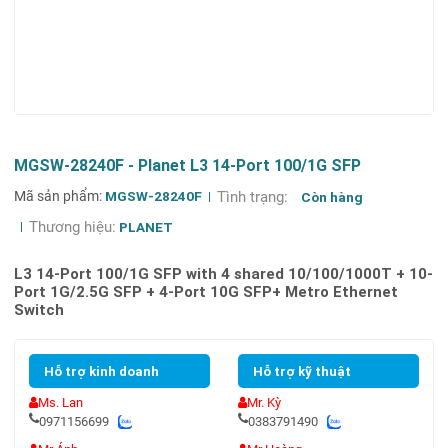
MGSW-28240F - Planet L3 14-Port 100/1G SFP
Mã sản phẩm:
MGSW-28240F
Tình trạng:
Còn hàng
Thương hiệu:
PLANET
L3 14-Port 100/1G SFP with 4 shared 10/100/1000T + 10-
Port 1G/2.5G SFP + 4-Port 10G SFP+ Metro Ethernet
Switch
Hỗ trợ kinh doanh
Hỗ trợ kỹ thuật
Ms. Lan
Mr. Kỳ
0971156699
0383791490