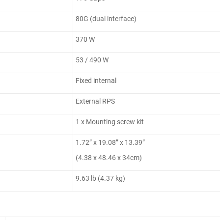
80G (dual interface)
370 W
53 / 490 W
Fixed internal
External RPS
1 x Mounting screw kit
1.72” x 19.08” x 13.39”
(4.38 x 48.46 x 34cm)
9.63 lb (4.37 kg)