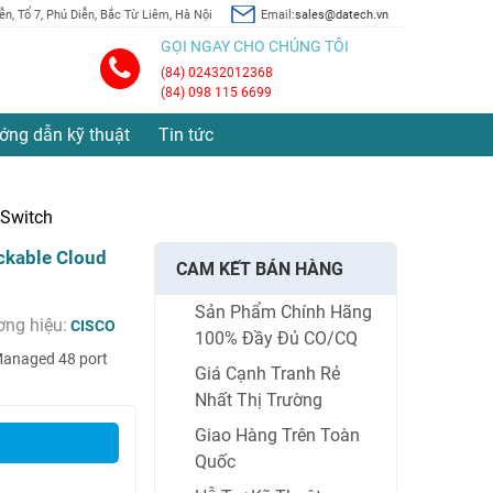
n, Tổ 7, Phú Diễn, Bắc Từ Liêm, Hà Nội
Email:
sales@datech.vn
GỌI NGAY CHO CHÚNG TÔI
(84) 02432012368
(84) 098 115 6699
ớng dẫn kỹ thuật
Tin tức
 Switch
ckable Cloud
CAM KẾT BÁN HÀNG
Sản Phẩm Chính Hãng
ng hiệu:
CISCO
100% Đầy Đủ CO/CQ
Managed 48 port
Giá Cạnh Tranh Rẻ
Nhất Thị Trường
Giao Hàng Trên Toàn
Quốc