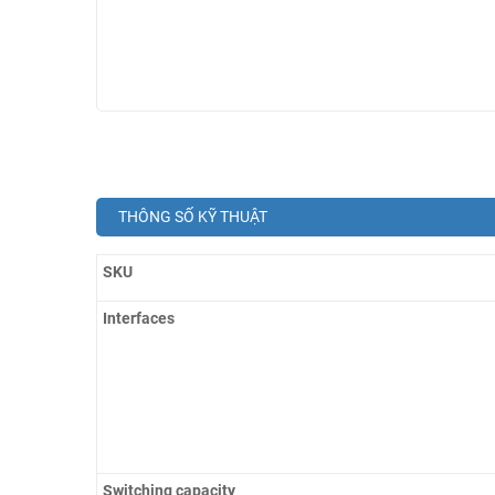
THÔNG SỐ KỸ THUẬT
SKU
Interfaces
Switching capacity