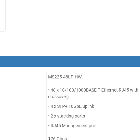
MS225-48LP-HW
• 48 x 10/100/1000BASE-T Ethernet RJ45 with 
crossover)
• 4 x SFP+ 10GbE uplink
• 2 x stacking ports
• RJ45 Management port
176 Gbps