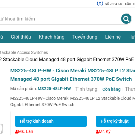
Số 23E4 KĐT Cầu Diễ
hủ
Giới thiệu
Khách hàng
Tuyển dụng
Liên hệ
Hư
tackable Access Switches
Stackable Cloud Managed 48 port Gigabit Ethernet 370W PoE
MS225-48LP-HW - Cisco Meraki MS225-48LP L2 Sta
Managed 48 port Gigabit Ethernet 370W PoE Switch
Mã sản phẩm:
MS225-48LP-HW
Tình trạng:
Thươ
Còn hàng
MS225-48LP-HW - Cisco Meraki MS225-48LP L2 Stackable Cloud 
Gigabit Ethernet 370W PoE Switch
Hỗ trợ kinh doanh
Hỗ trợ kỹ thuật
Ms. Lan
Mr. Kỳ