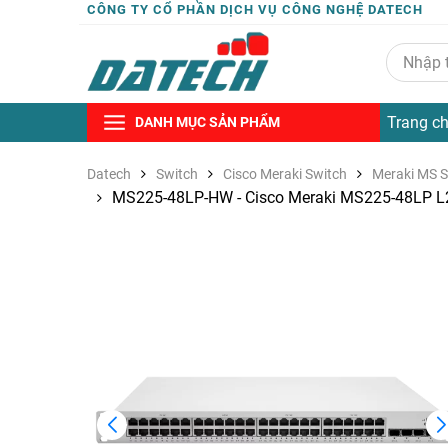
CÔNG TY CỔ PHẦN DỊCH VỤ CÔNG NGHỆ DATECH
Trang c
DANH MỤC SẢN PHẨM
Datech
Switch
Cisco Meraki Switch
Meraki MS S
MS225-48LP-HW - Cisco Meraki MS225-48LP L2 