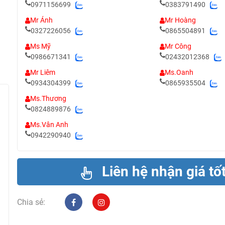
0971156699
0383791490
Mr Ánh
Mr Hoàng
0327226056
0865504891
Ms Mỹ
Mr Công
0986671341
02432012368
Mr Liêm
Ms.Oanh
0934304399
0865935504
Ms.Thương
0824889876
Ms.Vân Anh
0942290940
Liên hệ nhận giá tố
Chia sẻ: