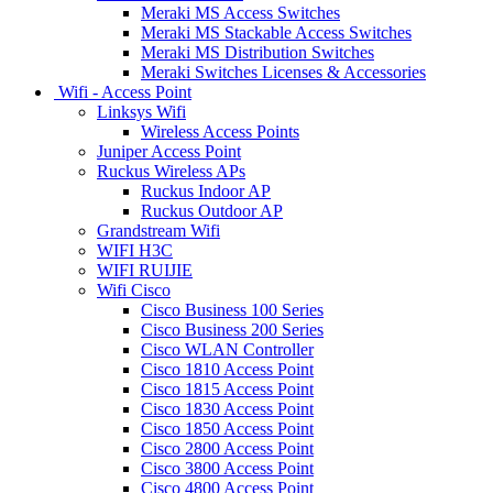
Meraki MS Access Switches
Meraki MS Stackable Access Switches
Meraki MS Distribution Switches
Meraki Switches Licenses & Accessories
Wifi - Access Point
Linksys Wifi
Wireless Access Points
Juniper Access Point
Ruckus Wireless APs
Ruckus Indoor AP
Ruckus Outdoor AP
Grandstream Wifi
WIFI H3C
WIFI RUIJIE
Wifi Cisco
Cisco Business 100 Series
Cisco Business 200 Series
Cisco WLAN Controller
Cisco 1810 Access Point
Cisco 1815 Access Point
Cisco 1830 Access Point
Cisco 1850 Access Point
Cisco 2800 Access Point
Cisco 3800 Access Point
Cisco 4800 Access Point