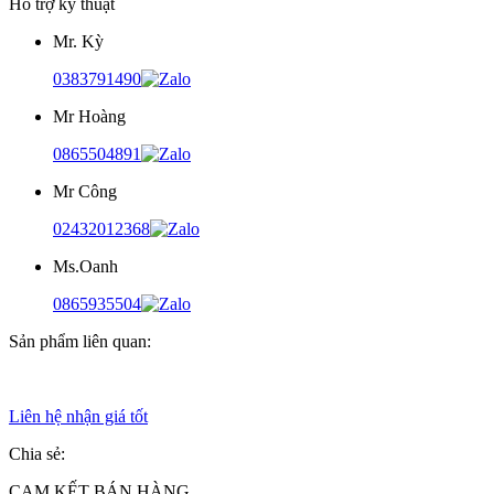
Hỗ trợ kỹ thuật
Mr. Kỳ
0383791490
Mr Hoàng
0865504891
Mr Công
02432012368
Ms.Oanh
0865935504
Sản phẩm liên quan:
Liên hệ nhận giá tốt
Chia sẻ:
CAM KẾT BÁN HÀNG