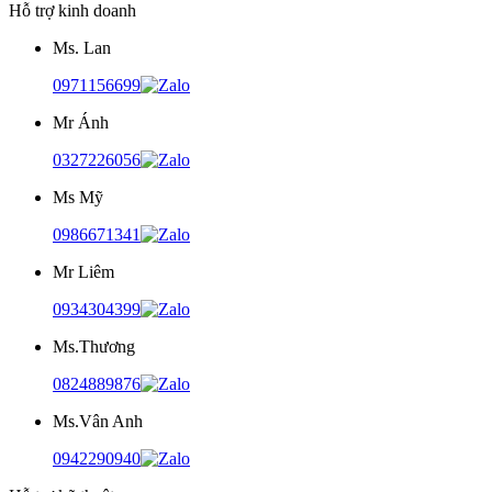
Hỗ trợ kinh doanh
Ms. Lan
0971156699
Mr Ánh
0327226056
Ms Mỹ
0986671341
Mr Liêm
0934304399
Ms.Thương
0824889876
Ms.Vân Anh
0942290940