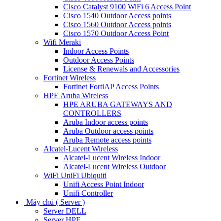
Cisco Catalyst 9100 WiFi 6 Access Point
Cisco 1540 Outdoor Access points
Cisco 1560 Outdoor Access points
Cisco 1570 Outdoor Access Point
Wifi Meraki
Indoor Access Points
Outdoor Access Points
License & Renewals and Accessories
Fortinet Wireless
Fortinet FortiAP Access Points
HPE Aruba Wireless
HPE ARUBA GATEWAYS AND
CONTROLLERS
Aruba Indoor access points
Aruba Outdoor access points
Aruba Remote access points
Alcatel-Lucent Wireless
Alcatel-Lucent Wireless Indoor
Alcatel-Lucent Wireless Outdoor
WiFi UniFi Ubiquiti
Unifi Access Point Indoor
Unifi Controller
Máy chủ ( Server )
Server DELL
Server HPE