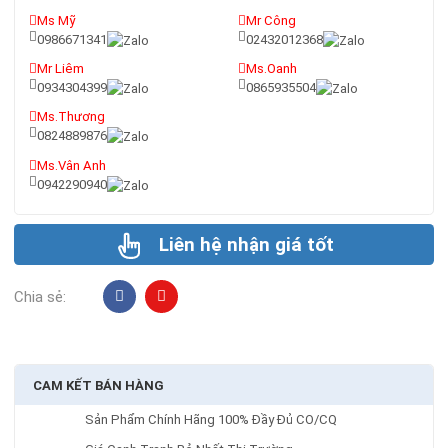
Ms Mỹ
Mr Công
0986671341
02432012368
Mr Liêm
Ms.Oanh
0934304399
0865935504
Ms.Thương
0824889876
Ms.Vân Anh
0942290940
Liên hệ nhận giá tốt
Chia sẻ:
CAM KẾT BÁN HÀNG
Sản Phẩm Chính Hãng 100% Đầy Đủ CO/CQ