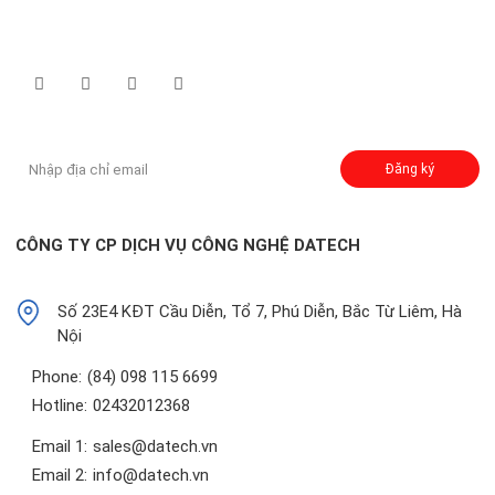
Theo dõi chúng tôi qua:
Đăng ký nhận thông báo:
Đăng ký
CÔNG TY CP DỊCH VỤ CÔNG NGHỆ DATECH
Số 23E4 KĐT Cầu Diễn, Tổ 7, Phú Diễn, Bắc Từ Liêm, Hà
Nội
Phone:
(84) 098 115 6699
Hotline:
02432012368
Email 1:
sales@datech.vn
Email 2:
info@datech.vn