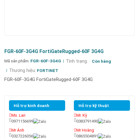
FGR-60F-3G4G FortiGateRugged-60F 3G4G
Mã sản phẩm:
FGR-60F-3G4G
Tình trạng:
Còn hàng
Thương hiệu:
FORTINET
FGR-60F-3G4G FortiGateRugged-60F 3G4G
Hỗ trợ kinh doanh
Hỗ trợ kỹ thuật
Ms. Lan
Mr. Kỳ
0971156699
0383791490
Mr Ánh
Mr Hoàng
0327226056
0865504891