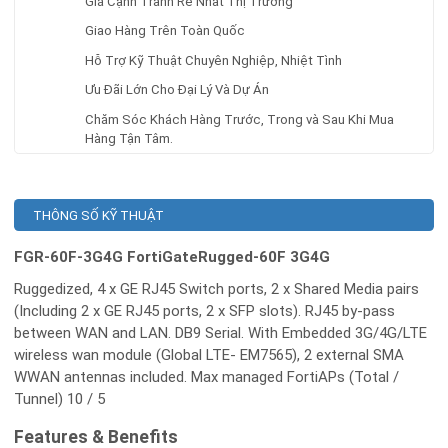
Giá Cạnh Tranh Rẻ Nhất Thị Trường
Giao Hàng Trên Toàn Quốc
Hỗ Trợ Kỹ Thuật Chuyên Nghiệp, Nhiệt Tình
Ưu Đãi Lớn Cho Đại Lý Và Dự Án
Chăm Sóc Khách Hàng Trước, Trong và Sau Khi Mua
Hàng Tận Tâm.
THÔNG SỐ KỸ THUẬT
FGR-60F-3G4G FortiGateRugged-60F 3G4G
Ruggedized, 4 x GE RJ45 Switch ports, 2 x Shared Media pairs
(Including 2 x GE RJ45 ports, 2 x SFP slots). RJ45 by-pass
between WAN and LAN. DB9 Serial. With Embedded 3G/4G/LTE
wireless wan module (Global LTE- EM7565), 2 external SMA
WWAN antennas included. Max managed FortiAPs (Total /
Tunnel) 10 / 5
Features & Benefits