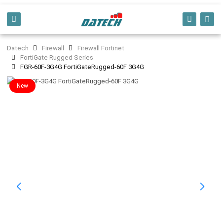
Datech
Firewall
Firewall Fortinet
FortiGate Rugged Series
FGR-60F-3G4G FortiGateRugged-60F 3G4G
New