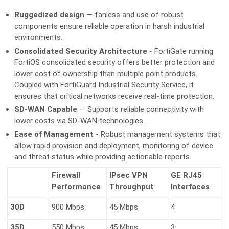
Ruggedized design
— fanless and use of robust
components ensure reliable operation in harsh industrial
environments.
Consolidated Security Architecture
- FortiGate running
FortiOS consolidated security offers better protection and
lower cost of ownership than multiple point products.
Coupled with FortiGuard Industrial Security Service, it
ensures that critical networks receive real-time protection.
SD-WAN Capable
— Supports reliable connectivity with
lower costs via SD-WAN technologies.
Ease of Management
- Robust management systems that
allow rapid provision and deployment, monitoring of device
and threat status while providing actionable reports.
Firewall
IPsec VPN
GE RJ45
Performance
Throughput
Interfaces
30D
900 Mbps
45 Mbps
4
35D
550 Mbps
45 Mbps
3