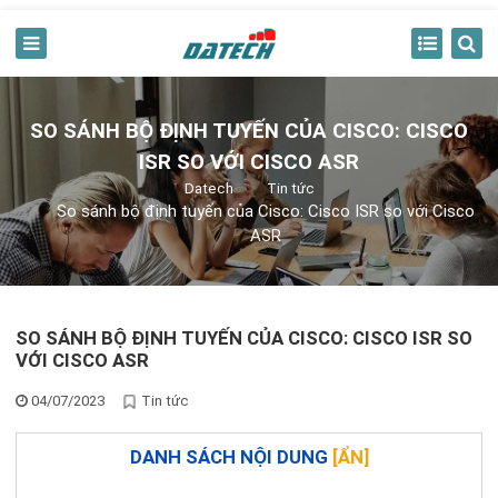
SO SÁNH BỘ ĐỊNH TUYẾN CỦA CISCO: CISCO
ISR SO VỚI CISCO ASR
Datech
Tin tức
So sánh bộ định tuyến của Cisco: Cisco ISR so với Cisco
ASR
SO SÁNH BỘ ĐỊNH TUYẾN CỦA CISCO: CISCO ISR SO
VỚI CISCO ASR
04/07/2023
Tin tức
DANH SÁCH NỘI DUNG
[
ẨN
]