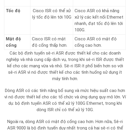
Tốc độ
Cisco ISR có thể xử
Cisco ASR có khả năng
lý tốc độ lên tới 10G
xử lý các kết nối Ethernet
nhanh, đạt tốc độ lên tới
100G.
Mật độ
Cisco ISR có mật
Cisco ASR có mật độ
cổng
độ cổng thấp hơn.
cổng cao hơn.
Các bộ định tuyến sê-ri ASR được thiết kế cho các doanh
nghiệp và nhà cung cấp dịch vụ, trong khi sê-ri ISR được thiết
kế cho các mạng vừa và nhỏ. Sê-ri ISR ít phổ biến hơn so với
sê-ri ASR vì nó được thiết kế cho các tình huống sử dụng ít
máy tính hơn.
Dòng ASR có các tính năng bổ sung và mức hiệu suất cao hơn
vì nó được thiết kế cho các tổ chức và ứng dụng quy mô lớn. Ví
dụ: bộ định tuyến ASR có thể xử lý 100G Ethernet, trong khi
dòng ISR chỉ có thể xử lý 10G.
Ngoài ra, dòng ASR có mật độ cổng cao hơn. Hơn nữa, Sê-ri
ASR 9000 là bộ định tuyến duy nhất trong cả hai sê-ri có thể