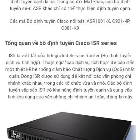
định tuyến cạnh là hai trong số đó. Mặt khác, các bộ định
tuyến sê-ri ASR khác chỉ có thể thực hiện định tuyến cạnh.
Các mã Bộ định tuyến Cisco nổi bật: ASR1001-X, C921-4P,
C881-K9
Tổng quan về bộ định tuyến Cisco ISR series
ISR là viết tắt của Integrated Service Router (Bộ định tuyến
dịch vụ tích hợp). Thuật ngữ “các dịch vụ tích hợp” đề cập đến
một thiết kế hệ thống đảm bảo Chất lượng Dịch vụ (QoS) nhất
quán. Dòng ISR được sử dụng để kết nối các văn phòng chi
nhánh khác nhau trong các tổ chức vừa và nhỏ. Các bộ định
tuyến sắp xếp ISR có khả năng định tuyến cạnh và cung cấp
tính khả dụng của văn phòng chi nhánh an toàn, đáng tin cậy.