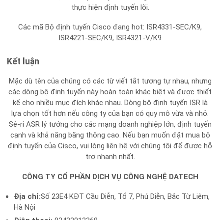
thực hiện định tuyến lõi.
Các mã Bộ định tuyến Cisco đang hot: ISR4331-SEC/K9,
ISR4221-SEC/K9, ISR4321-V/K9
Kết luận
Mặc dù tên của chúng có các từ viết tắt tương tự nhau, nhưng
các dòng bộ định tuyến này hoàn toàn khác biệt và được thiết
kế cho nhiều mục đích khác nhau. Dòng bộ định tuyến ISR là
lựa chọn tốt hơn nếu công ty của bạn có quy mô vừa và nhỏ.
Sê-ri ASR lý tưởng cho các mạng doanh nghiệp lớn, định tuyến
cạnh và khả năng băng thông cao. Nếu bạn muốn đặt mua bộ
định tuyến của Cisco, vui lòng liên hệ với chúng tôi để được hỗ
trợ nhanh nhất.
CÔNG TY CỔ PHẦN DỊCH VỤ CÔNG NGHỆ DATECH
Địa chỉ:
Số 23E4 KĐT Cầu Diễn, Tổ 7, Phú Diễn, Bắc Từ Liêm,
Hà Nội