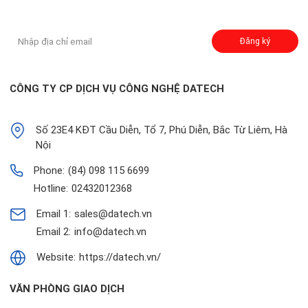
Đăng ký nhận thông báo:
Đăng ký
CÔNG TY CP DỊCH VỤ CÔNG NGHỆ DATECH
Số 23E4 KĐT Cầu Diễn, Tổ 7, Phú Diễn, Bắc Từ Liêm, Hà
Nội
Phone:
(84) 098 115 6699
Hotline:
02432012368
Email 1:
sales@datech.vn
Email 2:
info@datech.vn
Website:
https://datech.vn/
VĂN PHÒNG GIAO DỊCH