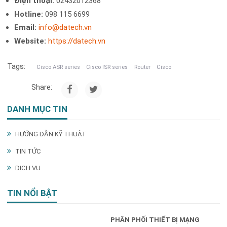
Điện thoại:
02432012368
Hotline:
098 115 6699
Email:
info@datech.vn
Website:
https://datech.vn
Tags:
Cisco ASR series
Cisco ISR series
Router
Cisco
Share:
DANH MỤC TIN
HƯỚNG DẪN KỸ THUẬT
TIN TỨC
DỊCH VỤ
TIN NỔI BẬT
PHÂN PHỐI THIẾT BỊ MẠNG