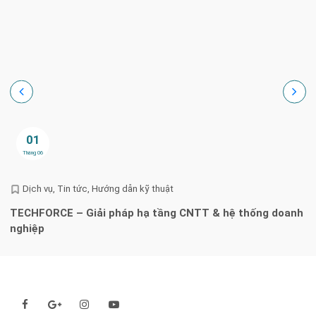
01
Tháng 06
Dịch vụ
Tin tức
Hướng dẫn kỹ thuật
TECHFORCE – Giải pháp hạ tầng CNTT & hệ thống doanh
H
nghiệp
l
Theo dõi chúng tôi qua: